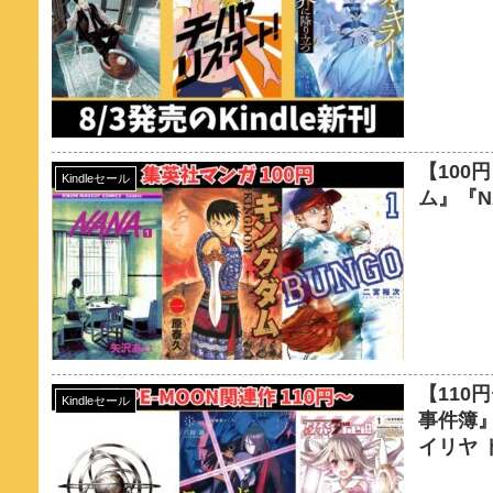
【100
Kindleセール
ム』『N
【110
Kindleセール
事件簿』『
イリヤ 