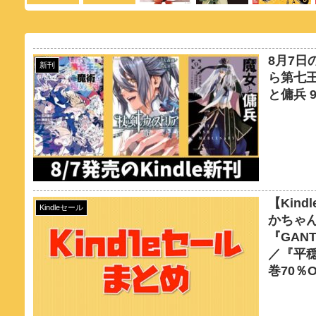
8月7日
新刊
ら第七王
と傭兵 
【Kin
Kindleセール
かちゃん
『GAN
／『平
巻70％