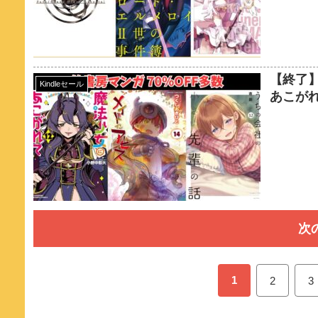
【終了】
Kindleセール
あこがれ
次
1
2
3