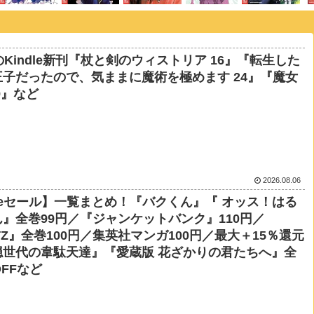
のKindle新刊『杖と剣のウィストリア 16』『転生した
子だったので、気ままに魔術を極めます 24』『魔女
9』など
2026.08.06
dleセール】一覧まとめ！『バクくん』『 オッス！はる
』全巻99円／『ジャンケットバンク』110円／
TZ』全巻100円／集英社マンガ100円／最大＋15％還元
穏世代の韋駄天達』『愛蔵版 花ざかりの君たちへ』全
OFFなど