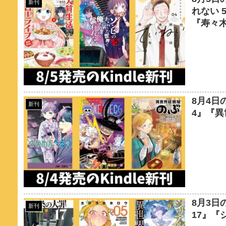
新刊
れない 
『寿々木
8月4日の
新刊
4』『異
8月3日
新刊
17』『