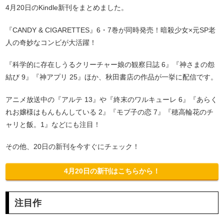
4月20日のKindle新刊をまとめました。
『CANDY & CIGARETTES』6・7巻が同時発売！暗殺少女×元SP老
人の奇妙なコンビが大活躍！
『科学的に存在しうるクリーチャー娘の観察日誌 6』『神さまの怨
結び 9』『神アプリ 25』ほか、秋田書店の作品が一挙に配信です。
アニメ放送中の『アルテ 13』や『終末のワルキューレ 6』『あらく
れお嬢様はもんもんしている 2』『モブ子の恋 7』『穂高輪花のチ
ャリと飯。1』などにも注目！
その他、20日の新刊を今すぐにチェック！
4月20日の新刊はこちらから！
注目作