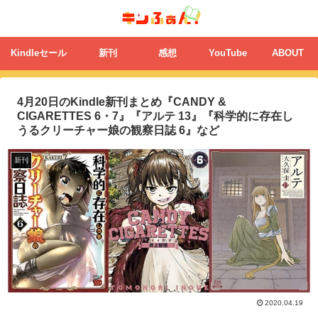
Kindleセール
新刊
感想
YouTube
ABOUT
4月20日のKindle新刊まとめ『CANDY &
CIGARETTES 6・7』『アルテ 13』『科学的に存在し
うるクリーチャー娘の観察日誌 6』など
新刊
2020.04.19