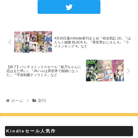
4月20日週のKindle新刊まとめ『幼女戦記 18』『は
たらく細胞 BLACK 6』『異世界おじさん 4』『ラ
イドンキング 4』など
【終了】バンチコミックスセール『姫乃ちゃんに
恋はまだ早い』『JKハルは異世界で娼婦になっ
た』『宇宙戦艦ティラミス』など
ホーム
新刊
Kindleセール人気作