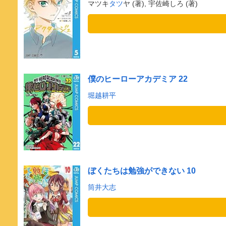
マツキ
タツ
ヤ (著), 宇佐崎しろ (著)
僕のヒーローアカデミア 22
堀越耕平
ぼくたちは勉強ができない 10
筒井大志