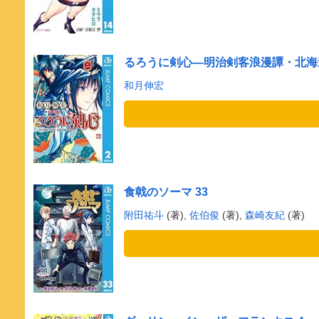
るろうに剣心―明治剣客浪漫譚・北海道
和月伸宏
食戟のソーマ 33
附田祐斗
(著),
佐伯俊
(著),
森崎友紀
(著)