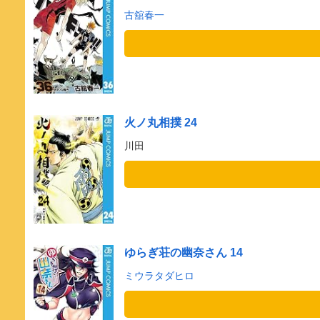
古舘春一
火ノ丸相撲 24
川田
ゆらぎ荘の幽奈さん 14
ミウラタダヒロ