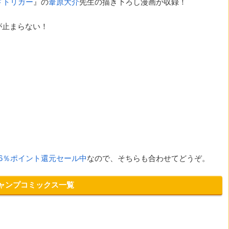
ドトリガー
』の
葦原大介
先生の描き下ろし漫画が収録！
が止まらない！
46％ポイント還元セール中
なので、そちらも合わせてどうぞ。
ジャンプコミックス一覧