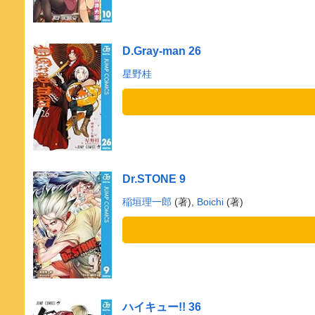
D.Gray-man 26
星野桂
Dr.STONE 9
稲垣理一郎
(著),
Boichi
(著)
ハイキュー!! 36