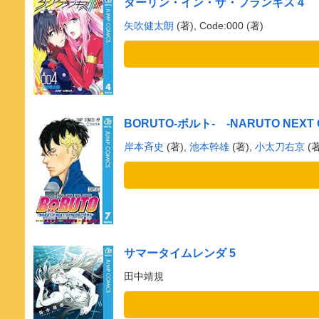
ダーリン・イン・ザ・フランキス 4
矢吹健太朗
(著), Code:000 (著)
BORUTO-ボルト- -NARUTO NEXT G
岸本斉史
(著),
池本幹雄
(著),
小太刀右京
(著
サマータイムレンダ 5
田中靖規