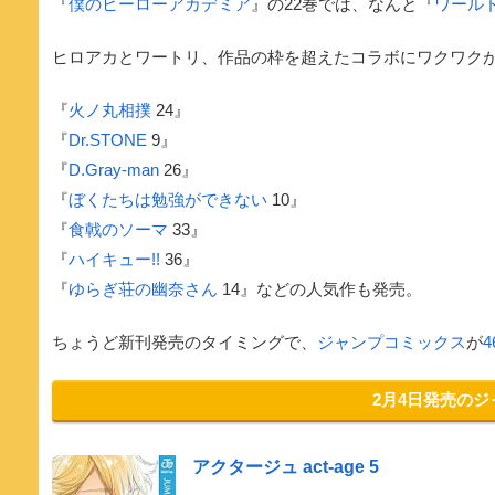
『
僕のヒーローアカデミア
』の22巻では、なんと『
ワール
ヒロアカとワートリ、作品の枠を超えたコラボにワクワク
『
火ノ丸相撲
24』
『
Dr.STONE
9』
『
D.Gray-man
26』
『
ぼくたちは勉強ができない
10』
『
食戟のソーマ
33』
『
ハイキュー!!
36』
『
ゆらぎ荘の幽奈さん
14』などの人気作も発売。
ちょうど新刊発売のタイミングで、
ジャンプコミックス
が
2月4日発売の
アクタージュ act-age 5