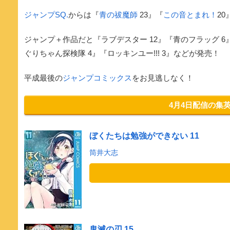
ジャンプSQ.
からは『
青の祓魔師
23』『
この音とまれ！
2
ジャンプ＋作品だと『ラブデスター 12』『青のフラッグ 6
ぐりちゃん探検隊 4』『ロッキンユー!!! 3』などが発売！
平成最後の
ジャンプコミックス
をお見逃しなく！
4月4日配信の集
ぼくたちは勉強ができない 11
筒井大志
鬼滅の刃 15