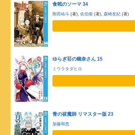
食戟のソーマ 34
附田祐斗
(著),
佐伯俊
(著),
森崎友紀
(著)
ゆらぎ荘の幽奈さん 15
ミウラタダヒロ
青の祓魔師 リマスター版 23
加藤和恵