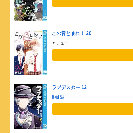
この音とまれ！ 20
アミュー
ラブデスター 12
榊健滋