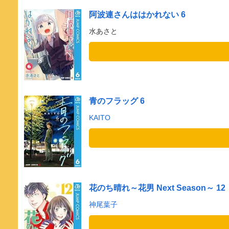
阿波連さんははかれない 6
水あさと
青のフラッグ 6
KAITO
花のち晴れ～花男 Next Season～ 12
神尾葉子