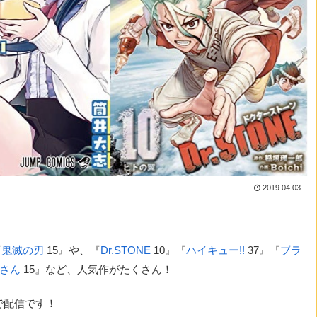
2019.04.03
『
鬼滅の刃
15』や、『
Dr.STONE
10』『
ハイキュー!!
37』『
ブラ
さん
15』など、人気作がたくさん！
で配信です！