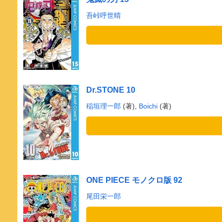
吾峠呼世晴
Dr.STONE 10
稲垣理一郎
(著),
Boichi
(著)
ONE PIECE モノクロ版 92
尾田栄一郎