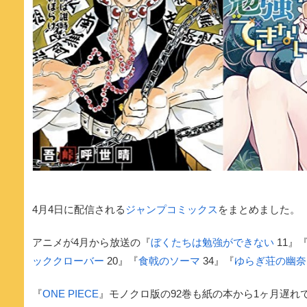
4月4日に配信される
ジャンプコミックス
をまとめました。
アニメが4月から放送の『
ぼくたちは勉強ができない
11』
ッククローバー
20』『
食戟のソーマ
34』『
ゆらぎ荘の幽奈
『
ONE PIECE
』モノクロ版の92巻も紙の本から1ヶ月遅れ