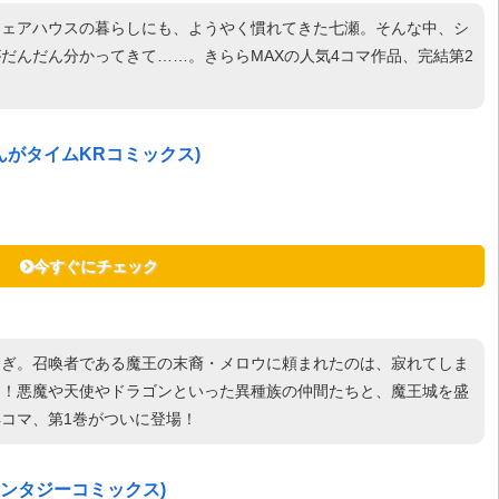
シェアハウスの暮らしにも、ようやく慣れてきた七瀬。そんな中、シ
だんだん分かってきて……。きららMAXの人気4コマ作品、完結第2
んがタイムKRコミックス)
今すぐにチェック
むぎ。召喚者である魔王の末裔・メロウに頼まれたのは、寂れてしま
た！悪魔や天使やドラゴンといった異種族の仲間たちと、魔王城を盛
4コマ、第1巻がついに登場！
ァンタジーコミックス)