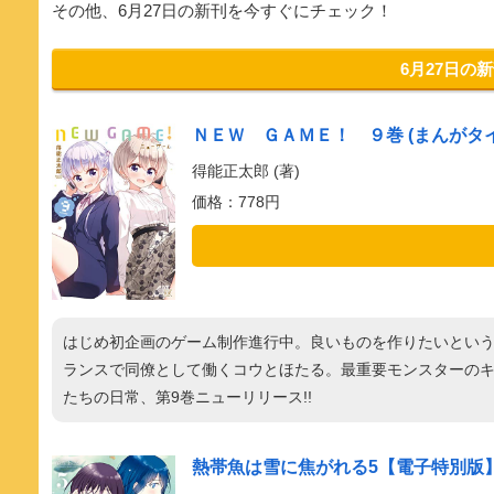
その他、6月27日の新刊を今すぐにチェック！
6月27日の
ＮＥＷ ＧＡＭＥ！ ９巻 (まんがタ
得能正太郎 (著)
価格：778円
はじめ初企画のゲーム制作進行中。良いものを作りたいとい
ランスで同僚として働くコウとほたる。最重要モンスターの
たちの日常、第9巻ニューリリース!!
熱帯魚は雪に焦がれる5【電子特別版】 