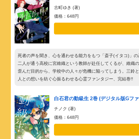
古町ゆき (著)
価格：648円
死者の声を聞き、心を通わせる能力をもつ「斎子(イタコ)」
二人が通う高校に宮維織という教師が赴任してくるが、維織
歪んだ目的から、学校中の人々が危機に陥ってしまう。三鈴と
人との想いを紡ぐ心振るわせる心霊ファンタジー、完結巻!!
白石君の動級生 2巻 (デジタル版Gフ
チノク (著)
価格：648円