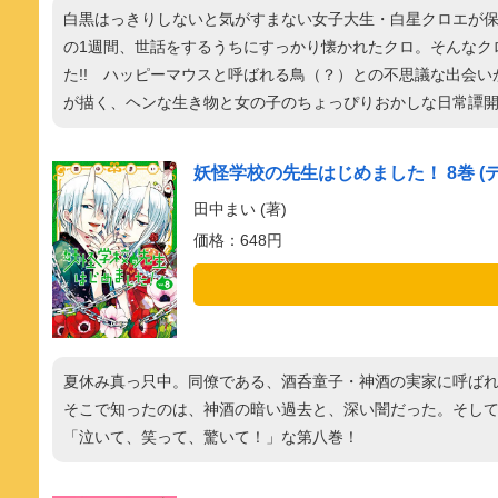
白黒はっきりしないと気がすまない女子大生・白星クロエが
の1週間、世話をするうちにすっかり懐かれたクロ。そんなク
た!! ハッピーマウスと呼ばれる鳥（？）との不思議な出会
が描く、ヘンな生き物と女の子のちょっぴりおかしな日常譚開幕
妖怪学校の先生はじめました！ 8巻 
田中まい (著)
価格：648円
夏休み真っ只中。同僚である、酒呑童子・神酒の実家に呼ば
そこで知ったのは、神酒の暗い過去と、深い闇だった。そし
「泣いて、笑って、驚いて！」な第八巻！