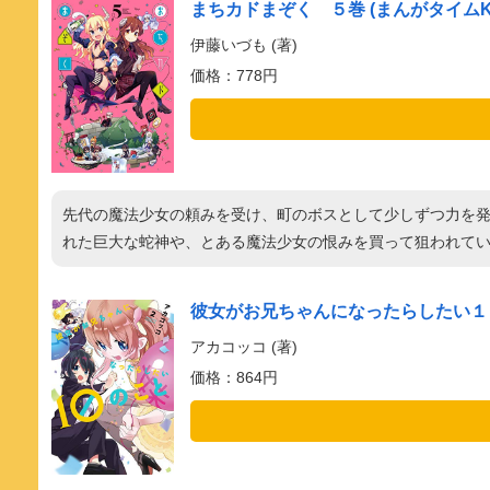
まちカドまぞく ５巻 (まんがタイムK
伊藤いづも (著)
価格：778円
先代の魔法少女の頼みを受け、町のボスとして少しずつ力を
れた巨大な蛇神や、とある魔法少女の恨みを買って狙われて
彼女がお兄ちゃんになったらしたい１０
アカコッコ (著)
価格：864円