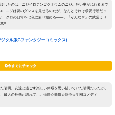
保護したのは、ニジイロテンゴクオウムのニジ。飼い主が現れるまで
ロにニジは謎のダンスを見せるのだが、なんとそれは求愛行動だっ
いが、クロの日常を七色に彩り始める――。『かんなぎ』の武梨えり
!!
(デジタル版Gファンタジーコミックス)
今すぐにチェック
れた晴明。友達と過ごす楽しい休暇を思い描いていた晴明だったが、
て、最大の危機が訪れて…。愉快☆痛快☆妖怪☆学園コメディ！