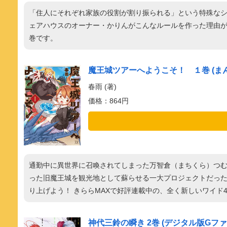
「住人にそれぞれ家族の役割が割り振られる」という特殊な
ェアハウスのオーナー・かりんがこんなルールを作った理由が
巻です。
魔王城ツアーへようこそ！ １巻 (ま
春雨 (著)
価格：864円
通勤中に異世界に召喚されてしまった万智倉（まちくら）つ
った旧魔王城を観光地として蘇らせる一大プロジェクトだっ
り上げよう！ きららMAXで好評連載中の、全く新しいワイド
神代三鈴の瞬き 2巻 (デジタル版Gフ