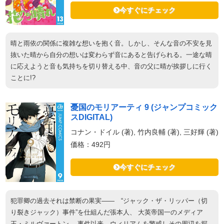
今すぐにチェック
晴と雨依の関係に複雑な想いを抱く音。しかし、そんな音の不安を見
抜いた晴から自分の想いは変わらず音にあると告げられる。一途な晴
に応えようと音も気持ちを切り替える中、音の父に晴が挨拶しに行く
ことに!?
憂国のモリアーティ 9 (ジャンプコミック
スDIGITAL)
コナン・ドイル (著), 竹内良輔 (著), 三好輝 (著)
価格：492円
今すぐにチェック
犯罪卿の過去それは禁断の果実―― “ジャック・ザ・リッパー（切
り裂きジャック）事件”を仕組んだ張本人、 大英帝国一のメディア
王・ミルヴァートン。 事件以来、ウィリアムを警戒しその周辺を探