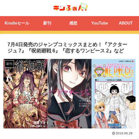
Kindleセール
新刊
感想
YouTube
ABOUT
7月4日発売のジャンプコミックスまとめ！『アクター
ジュ 7』『呪術廻戦 6』『恋するワンピース 2』など
新刊
2019.06.29