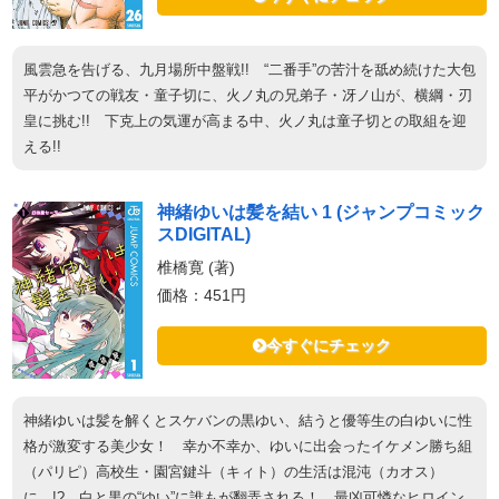
風雲急を告げる、九月場所中盤戦!! “二番手”の苦汁を舐め続けた大包
平がかつての戦友・童子切に、火ノ丸の兄弟子・冴ノ山が、横綱・刃
皇に挑む!! 下克上の気運が高まる中、火ノ丸は童子切との取組を迎
える!!
神緒ゆいは髪を結い 1 (ジャンプコミック
スDIGITAL)
椎橋寛 (著)
価格：451円
今すぐにチェック
神緒ゆいは髪を解くとスケバンの黒ゆい、結うと優等生の白ゆいに性
格が激変する美少女！ 幸か不幸か、ゆいに出会ったイケメン勝ち組
（パリピ）高校生・園宮鍵斗（キィト）の生活は混沌（カオス）
に…!? 白と黒の“ゆい”に誰もが翻弄される！ 最凶可憐なヒロイン