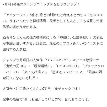
7月4日発売のジャンプコミックスをピックアップ！
『アクタージュ』7巻は1巻との対比だと考えるとめちゃくちゃエモ
い。ライバルたちと切磋琢磨、役者としても人としても成長した夜
凪景の姿がうかがえる。
ぬらりひょんんの孫の椎橋寛による『神緒ゆいは髪を結い』の表紙
が本編と違いすぎると話題に。最近のラブコメみたいなイラストに
困惑する人多数。
ジャンプラ月曜日の人気作『SPY×FAMILY 1』やアニメ放送中の
『鬼滅の刃 16』に『呪術廻戦 6』『Dr.STONE 11』『ブラッククロ
ーバー 21』『火ノ丸相撲 26』『恋するワンピース 2』『最後の西
遊記 1』などにも注目！
人気作・注目作たくさんの7月刊、要チェックです！
記事の最後で8月刊も紹介しているので、合わせてどうぞ。