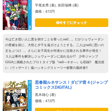
平尾友秀 (著), 依田瑞稀 (著)
価格：472円
今すぐにチェック
今は亡き想い人に悪を倒すことを誓ったne0…。だがジェヴォーダン
の脅威を前に、大悟と夕子を遠ざけようとする。二人はne0に思いの
丈をぶつけ…。さらに女子高生が何者かに拉致される事件が発生！
３人は事件を解決しジェヴォーダンに迫れるか!? 少年ジャンプ
GIGAに掲載されたプロトタイプ版『ne0―ネオ―』も収録!! 魔法使
い（ウィザード）級ハッキングストーリー衝撃の最終巻!!
思春期ルネサンス！ダビデ君 4 (ジャンプ
コミックスDIGITAL)
黒木雄心 (著)
価格：472円