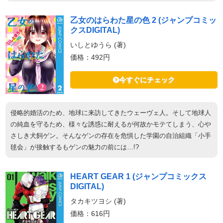
乙女のはらわた星の色 2 (ジャンプコミッ
クスDIGITAL)
いしとゆうら (著)
価格：492円
今すぐにチェック
侵略的婚活のため、地球に来訪してきたウェーヴェ人。そして地球人
の純血を守るため、様々な誘惑に耐えるが何故かモテてしまう、心や
さしき犬飼ゲン。そんなゲンの存在を危惧した学園の自治組織「小手
毬会」が接触するもゲンの魅力の前には…!?
HEART GEAR 1 (ジャンプコミックス
DIGITAL)
タカキツヨシ (著)
価格：616円