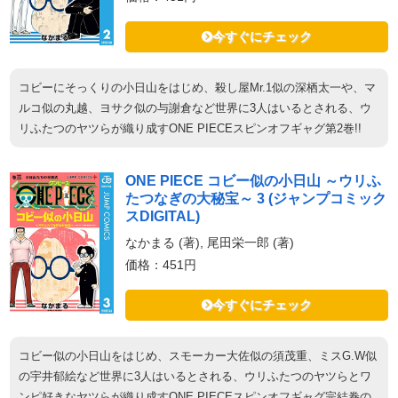
今すぐにチェック
コビーにそっくりの小日山をはじめ、殺し屋Mr.1似の深栖太一や、マ
ルコ似の丸越、ヨサク似の与謝倉など世界に3人はいるとされる、ウ
リふたつのヤツらが織り成すONE PIECEスピンオフギャグ第2巻!!
ONE PIECE コビー似の小日山 ～ウリふ
たつなぎの大秘宝～ 3 (ジャンプコミック
スDIGITAL)
なかまる (著), 尾田栄一郎 (著)
価格：451円
今すぐにチェック
コビー似の小日山をはじめ、スモーカー大佐似の須茂重、ミスG.W似
の宇井郁絵など世界に3人はいるとされる、ウリふたつのヤツらとワ
ンピ好きなヤツらが織り成すONE PIECEスピンオフギャグ完結巻の