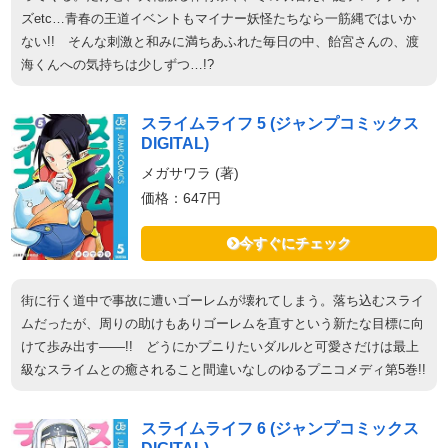
ズetc…青春の王道イベントもマイナー妖怪たちなら一筋縄ではいか
ない!! そんな刺激と和みに満ちあふれた毎日の中、飴宮さんの、渡
海くんへの気持ちは少しずつ…!?
スライムライフ 5 (ジャンプコミックス
DIGITAL)
メガサワラ (著)
価格：647円
今すぐにチェック
街に行く道中で事故に遭いゴーレムが壊れてしまう。落ち込むスライ
ムだったが、周りの助けもありゴーレムを直すという新たな目標に向
けて歩み出す――!! どうにかプニりたいダルルと可愛さだけは最上
級なスライムとの癒されること間違いなしのゆるプニコメディ第5巻!!
スライムライフ 6 (ジャンプコミックス