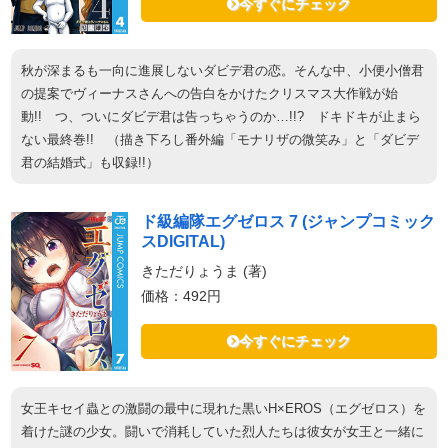
今すぐにチェック
秋が深まるも一向に進展しないダビデ君の恋。そんな中、小便小僧君
の提案でヴィーナスさんへの告白をかけたクリスマス大作戦が始
動!! つ、ついにダビデ君は告っちゃうのか…!!? ドキドキが止まら
ない最終巻!! （描き下ろし番外編「モナリザの微笑み」と「ダビデ
君の結婚式」も収録!!）
ド級編隊エグゼロス 7 (ジャンプコミック
スDIGITAL)
きただりょうま (著)
価格：492円
今すぐにチェック
女王キセイ蟲との激闘の最中に現れた黒いH×EROS（エグゼロス）を
着けた謎の少女。闘いで消耗していた烈人たちは彼女が女王と一緒に