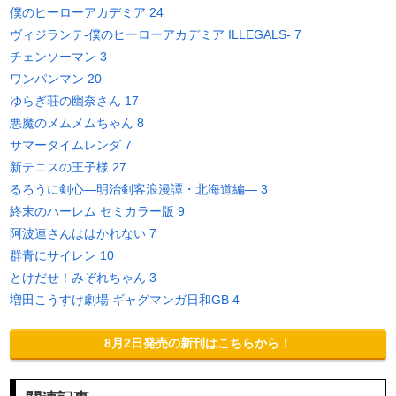
僕のヒーローアカデミア 24
ヴィジランテ-僕のヒーローアカデミア ILLEGALS- 7
チェンソーマン 3
ワンパンマン 20
ゆらぎ荘の幽奈さん 17
悪魔のメムメムちゃん 8
サマータイムレンダ 7
新テニスの王子様 27
るろうに剣心―明治剣客浪漫譚・北海道編― 3
終末のハーレム セミカラー版 9
阿波連さんははかれない 7
群青にサイレン 10
とけだせ！みぞれちゃん 3
増田こうすけ劇場 ギャグマンガ日和GB 4
8月2日発売の新刊はこちらから！