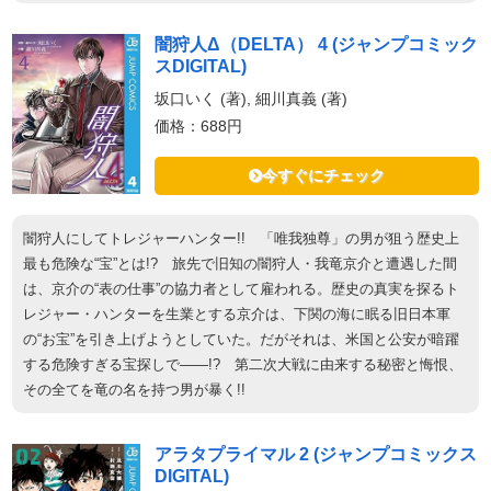
闇狩人Δ（DELTA） 4 (ジャンプコミック
スDIGITAL)
坂口いく (著), 細川真義 (著)
価格：688円
今すぐにチェック
闇狩人にしてトレジャーハンター!! 「唯我独尊」の男が狙う歴史上
最も危険な“宝”とは!? 旅先で旧知の闇狩人・我竜京介と遭遇した間
は、京介の“表の仕事”の協力者として雇われる。歴史の真実を探るト
レジャー・ハンターを生業とする京介は、下関の海に眠る旧日本軍
の“お宝”を引き上げようとしていた。だがそれは、米国と公安が暗躍
する危険すぎる宝探しで――!? 第二次大戦に由来する秘密と悔恨、
その全てを竜の名を持つ男が暴く!!
アラタプライマル 2 (ジャンプコミックス
DIGITAL)