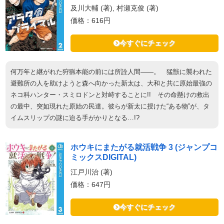
及川大輔 (著), 村瀬克俊 (著)
価格：616円
今すぐにチェック
何万年と継がれた狩猟本能の前には所詮人間――。 猛獣に襲われた
避難所の人を助けようと森へ向かった新太は、大和と共に原始最強の
ネコ科ハンター・スミロドンと対峙することに!! その命懸けの救出
の最中、突如現れた原始の民達。彼らが新太に授けた“ある物”が、タ
イムスリップの謎に迫る手がかりとなる…!?
ホウキにまたがる就活戦争 3 (ジャンプコ
ミックスDIGITAL)
江戸川治 (著)
価格：647円
今すぐにチェック