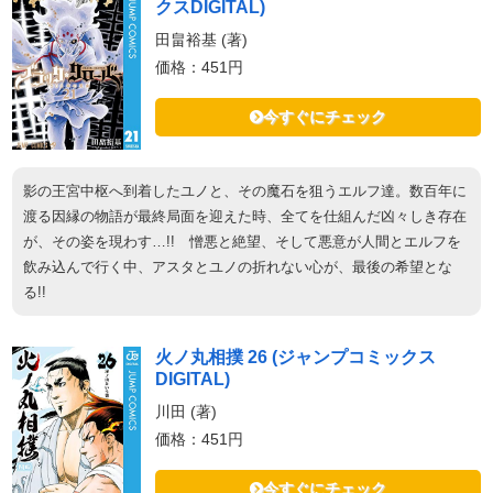
クスDIGITAL)
田畠裕基 (著)
価格：451円
今すぐにチェック
影の王宮中枢へ到着したユノと、その魔石を狙うエルフ達。数百年に
渡る因縁の物語が最終局面を迎えた時、全てを仕組んだ凶々しき存在
が、その姿を現わす…!! 憎悪と絶望、そして悪意が人間とエルフを
飲み込んで行く中、アスタとユノの折れない心が、最後の希望とな
る!!
火ノ丸相撲 26 (ジャンプコミックス
DIGITAL)
川田 (著)
価格：451円
今すぐにチェック