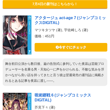
7月4日の新刊はこちらから！
アクタージュ act-age 7 (ジャンプコミッ
クスDIGITAL)
マツキタツヤ (著), 宇佐崎しろ (著)
価格：451円
今すぐにチェック
舞台初日公演から数日後、巌の告別式に参列していた夜凪は芸能プロ
デューサーを名乗る男・天知心一に声をかけられる。不敵な笑みを浮
かべながら良い話を持ってきたと言う彼は翌週発売の週刊誌に掲載さ
れるとある記事を夜凪に渡し――。
呪術廻戦 6 (ジャンプコミックス
DIGITAL)
芥見下々 (著)