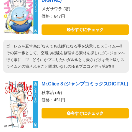
DIGITAL)
メガサワラ (著)
価格：647円
今すぐにチェック
ゴーレムを直す為に“なんでも技師”になる事を決意したスライム―!!
その第一歩として、空飛ぶ絨毯を修理する素材を探しにダンジョンへ
行く事に…!? どうにかプニりたいダルルと可愛さだけは最上級なス
ライムとの癒されること間違いなしのゆるプニコメディ第6巻!!
Mr.Clice 8 (ジャンプコミックスDIGITAL)
秋本治 (著)
価格：451円
今すぐにチェック