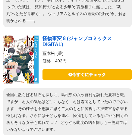
っていた彼は、 貧民街の“とある少年”が貴族相手に起こした、“裁
判”へとたどり着く…。 ウィリアムとルイスの過去の記録が今、解き
明かされる――。
怪物事変 8 (ジャンプコミックス
DIGITAL)
藍本松 (著)
価格：492円
今すぐにチェック
全国に散らばる結石を探しに、島根県の八ッ首村を訪れた夏羽と織。
ですが、村人の気配はどこにもなく、村は森閑としていたのでござい
ます。その様子を不思議に思う二人のもとに警視庁の捜査官を名乗る
怪しげな者。さらには子どもを連れ、怪我をしているなにやら曰くの
ありそうな女子も現れて…!? どうやら此度の結石探しも一筋縄では
いかないようでございます。