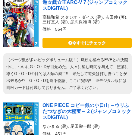
遊☆戯☆王ARC-V 7 (ジャンプコミック
スDIGITAL)
高橋和希 スタジオ・ダイス (著), 吉田伸 (著),
三好直人 (著), 彦久保雅博 (著)
価格：554円
今すぐにチェック
【ページ数が多いビッグボリューム版！】熾烈を極めるEVEとの決闘
中に、ついにG・O・Dが目覚めた。人々に望む時間を与えて、堕落に
導くG・O・Dの目的は人類の滅亡!! 果たして遊矢は打ち勝つことが
出来るか!? G・O・Dを巡る物語、ここに完結!! ※デジタル版には
同梱カードは付属しておりません。ご了承ください。
ONE PIECE コビー似の小日山 ～ウリふ
たつなぎの大秘宝～ 2 (ジャンプコミック
スDIGITAL)
なかまる (著), 尾田栄一郎 (著)
価格：451円