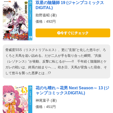
双星の陰陽師 19 (ジャンプコミックス
DIGITAL)
助野嘉昭 (著)
価格：492円
今すぐにチェック
脅威度SSS（リスクトリプルエス）、更に“玄胎”と化した悠斗が、ろ
くろと天馬を追い詰める。だが二人が手を取り合った瞬間、“共振
（レゾナンス）”が発動、反撃に転じるが――!! 千年続く陰陽師とケ
ガレの戦いは、終焉の始まりへ…。幼き日、天馬が背負った宿命、そ
して悠斗を襲った悪夢とは…!?
花のち晴れ～花男 Next Season～ 13 (ジ
ャンプコミックスDIGITAL)
神尾葉子 (著)
価格：451円