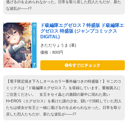
逃げるのを止められなかった。日常を取り戻した烈人たちだが、新た
な波乱が――!?
ド級編隊エグゼロス 7 特盛版 ド級編隊エ
グゼロス 特盛版 (ジャンプコミックス
DIGITAL)
きただりょうま (著)
価格：800円
今すぐにチェック
【電子限定描き下ろしオールカラー番外編つきの特盛版！】※このコ
ミックスは『ド級編隊エグゼロス 7』を収録しています。重複購入に
ご注意ください。 女王キセイ蟲との激闘の最中に現れた黒い
H×EROS（エグゼロス）を着けた謎の少女。闘いで消耗していた烈人
たちは彼女が女王と一緒に逃げるのを止められなかった。日常を取り
戻した烈人たちだが、新たな波乱が――!?