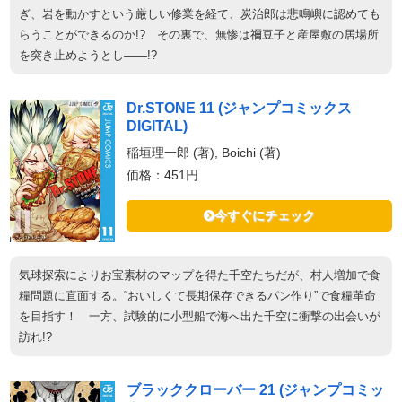
ぎ、岩を動かすという厳しい修業を経て、炭治郎は悲鳴嶼に認めても
らうことができるのか!? その裏で、無惨は禰豆子と産屋敷の居場所
を突き止めようとし――!?
Dr.STONE 11 (ジャンプコミックス
DIGITAL)
稲垣理一郎 (著), Boichi (著)
価格：451円
今すぐにチェック
気球探索によりお宝素材のマップを得た千空たちだが、村人増加で食
糧問題に直面する。“おいしくて長期保存できるパン作り”で食糧革命
を目指す！ 一方、試験的に小型船で海へ出た千空に衝撃の出会いが
訪れ!?
ブラッククローバー 21 (ジャンプコミッ