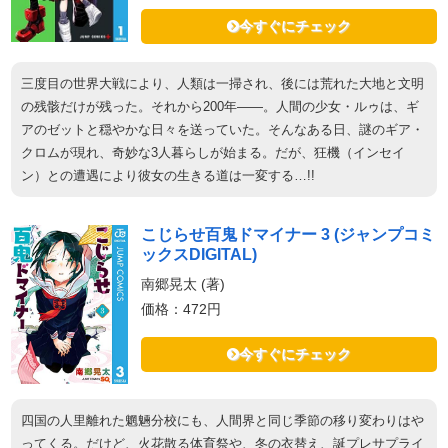
今すぐにチェック
三度目の世界大戦により、人類は一掃され、後には荒れた大地と文明
の残骸だけが残った。それから200年――。人間の少女・ルゥは、ギ
アのゼットと穏やかな日々を送っていた。そんなある日、謎のギア・
クロムが現れ、奇妙な3人暮らしが始まる。だが、狂機（インセイ
ン）との遭遇により彼女の生きる道は一変する…!!
こじらせ百鬼ドマイナー 3 (ジャンプコミ
ックスDIGITAL)
南郷晃太 (著)
価格：472円
今すぐにチェック
四国の人里離れた魍魎分校にも、人間界と同じ季節の移り変わりはや
ってくる。だけど、火花散る体育祭や、冬の衣替え、誕プレサプライ