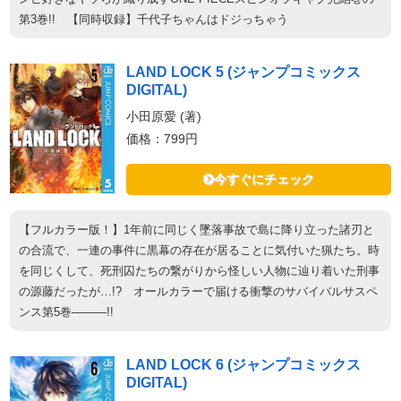
第3巻!! 【同時収録】千代子ちゃんはドジっちゃう
LAND LOCK 5 (ジャンプコミックス
DIGITAL)
小田原愛 (著)
価格：799円
今すぐにチェック
【フルカラー版！】1年前に同じく墜落事故で島に降り立った諸刃と
の合流で、一連の事件に黒幕の存在が居ることに気付いた猟たち。時
を同じくして、死刑囚たちの繋がりから怪しい人物に辿り着いた刑事
の源藤だったが…!? オールカラーで届ける衝撃のサバイバルサスペ
ンス第5巻―――!!
LAND LOCK 6 (ジャンプコミックス
DIGITAL)