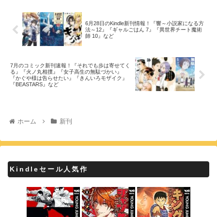
6月28日のKindle新刊情報！『響～小説家になる方
法～12』『ギャルごはん 7』『異世界チート魔術
師 10』など
7月のコミック新刊速報！『それでも歩は寄せてく
る』『火ノ丸相撲』『女子高生の無駄づかい』
『かぐや様は告らせたい』『きんいろモザイク』
『BEASTARS』など
ホーム
新刊
Kindleセール人気作