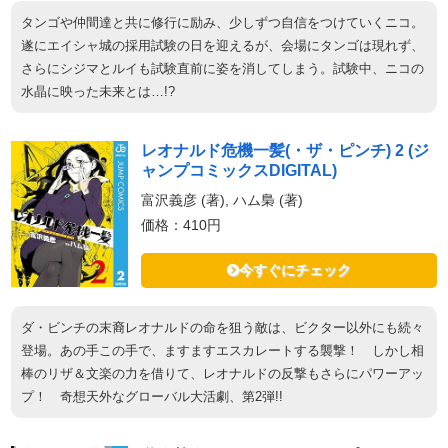
タンゴや仲間達と共に修行に励み、少しずつ自信をつけていくニコ。
遂にエイシャ城の採用試験の日を迎えるが、会場にタンゴは現れず、
さらにシジマとルイも試験直前に姿を消してしまう。試験中、ニコの
水晶に映った未来とは…!?
レオナルド危機一髪(・ザ・ピンチ) 2 (ジ
ャンプコミックスDIGITAL)
富沢義彦 (著), ハム梟 (著)
価格：410円
今すぐにチェック
ダ・ビンチの末裔レオナルドの命を狙う敵は、ビクター以外にも続々
登場。あの手この手で、ますますエスカレートする襲撃！ しかし相
棒のリザ＆文楽の力を借りて、レオナルドの反撃もさらにパワーアッ
プ！ 奇想天外なグローバル大活劇、第2弾!!