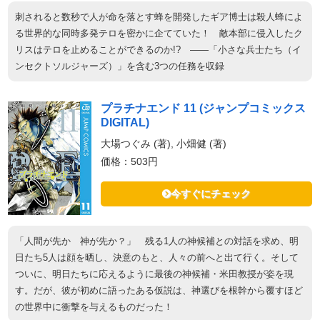
刺されると数秒で人が命を落とす蜂を開発したギア博士は殺人蜂によ
る世界的な同時多発テロを密かに企てていた！ 敵本部に侵入したク
リスはテロを止めることができるのか!? ――「小さな兵士たち（イ
ンセクトソルジャーズ）」を含む3つの任務を収録
プラチナエンド 11 (ジャンプコミックス
DIGITAL)
大場つぐみ (著), 小畑健 (著)
価格：503円
今すぐにチェック
「人間が先か 神が先か？」 残る1人の神候補との対話を求め、明
日たち5人は顔を晒し、決意のもと、人々の前へと出て行く。そして
ついに、明日たちに応えるように最後の神候補・米田教授が姿を現
す。だが、彼が初めに語ったある仮説は、神選びを根幹から覆すほど
の世界中に衝撃を与えるものだった！