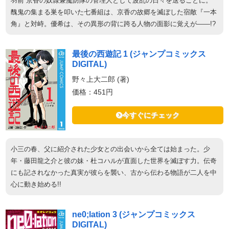
羽前 京香の奴隷兼魔防隊の管理人として波乱の日々を送ることに。
醜鬼の集まる巣を叩いた七番組は、京香の故郷を滅ぼした宿敵『一本
角』と対峙。優希は、その異形の背に跨る人物の面影に覚えが――!?
最後の西遊記 1 (ジャンプコミックス
DIGITAL)
野々上大二郎 (著)
価格：451円
今すぐにチェック
小三の春、父に紹介された少女との出会いから全ては始まった。少
年・藤田龍之介と彼の妹・杜コハルが直面した世界を滅ぼす力。伝奇
にも記されなかった真実が彼らを襲い、古から伝わる物語が二人を中
心に動き始める!!
ne0;lation 3 (ジャンプコミックス
DIGITAL)