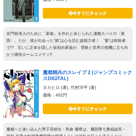
今すぐにチェック
名門校潜入のために「家族」を作れと命じられた凄腕スパイの〈黄
昏〉。だが、彼が出会った“娘”は心を読む超能力者！ “妻”は暗殺者
で!? 互いに正体を隠した仮初め家族が、受験と世界の危機に立ち向
かう痛快ホームコメディ!!
魔都精兵のスレイブ 2 (ジャンプコミック
スDIGITAL)
タカヒロ (著), 竹村洋平 (著)
価格：492円
今すぐにチェック
魔都へと迷い込んだ男子高校生・和倉 優希は、魔防隊七番組組長・