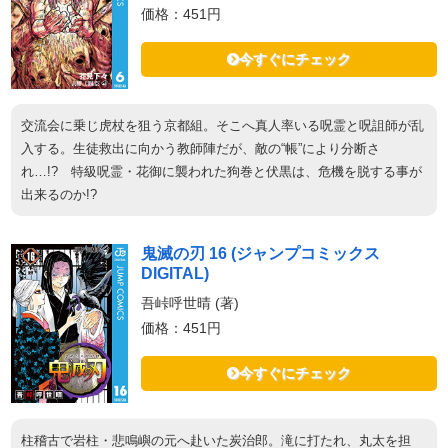
価格：451円
今すぐにチェック
交流会に乗じ虎杖を狙う京都組。そこへ真人率いる呪霊と呪詛師が乱
入する。生徒救出に向かう教師陣だが、敵の“帳”により分断さ
れ…!? 特級呪霊・花御に襲われた狗巻と伏黒は、危機を脱する事が
出来るのか!?
鬼滅の刃 16 (ジャンプコミックス
DIGITAL)
吾峠呼世晴 (著)
価格：451円
今すぐにチェック
柱稽古で岩柱・悲鳴嶼の元へ赴いた炭治郎。滝に打たれ、丸太を担