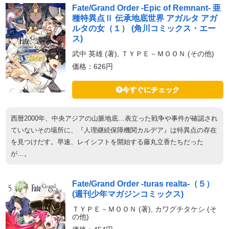
Fate/Grand Order -Epic of Remnant- 亜
種特異点Ⅱ 伝承地底世界 アガルタ アガ
ルタの女（１） (角川コミックス・エー
ス)
武中 英雄 (著), ＴＹＰＥ－ＭＯＯＮ (その他)
価格：626円
今すぐにチェック
西暦2000年、中央アジアの山脈地底…表立った戦争や事件が確認され
ていないその場所に、『人理継続保障機関カルデア』は特異点の存在
を見つけだす。早速、レイシフトを開始する藤丸立香たちだった
が…。
Fate/Grand Order -turas realta-（５）
(週刊少年マガジンコミックス)
ＴＹＰＥ－ＭＯＯＮ (著), カワグチタケシ (そ
の他)