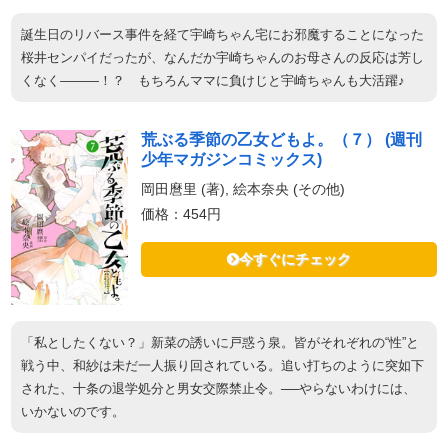
誕生日のリバース事件を経て宇崎ちゃん宅にお邪魔することになった
桜井センパイだったが、なんだか宇崎ちゃんのお母さんの反応は芳し
くなく―――！？ もちろんママに負けじと宇崎ちゃんも大活躍♪
荒ぶる季節の乙女どもよ。（７） (週刊
少年マガジンコミックス)
岡田麿里 (著), 絵本奈央 (その他)
価格：454円
今すぐにチェック
「私としたくない？」新菜の誘いに戸惑う泉。皆がそれぞれの“性”と
戦う中、和紗は未だ一人振り回されている。追い打ちのように突如下
された、十条の退学処分と男女交際禁止令。──やらないわけには、
いかないのです。