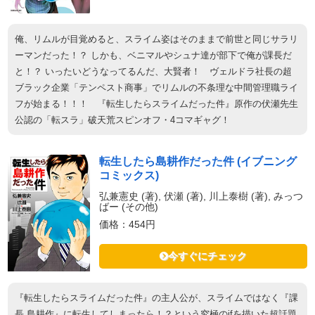
俺、リムルが目覚めると、スライム姿はそのままで前世と同じサラリ
ーマンだった！？ しかも、ベニマルやシュナ達が部下で俺が課長だ
と！？ いったいどうなってるんだ、大賢者！ ヴェルドラ社長の超
ブラック企業「テンペスト商事」でリムルの不条理な中間管理職ライ
フが始まる！！！ 『転生したらスライムだった件』原作の伏瀬先生
公認の「転スラ」破天荒スピンオフ・4コマギャグ！
転生したら島耕作だった件 (イブニング
コミックス)
弘兼憲史 (著), 伏瀬 (著), 川上泰樹 (著), みっつ
ばー (その他)
価格：454円
今すぐにチェック
『転生したらスライムだった件』の主人公が、スライムではなく『課
長 島耕作』に転生してしまったら！？という究極のifを描いた超話題