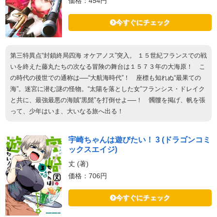
価格：454円
今すぐにチェック
第三特異点“封鎖終局四海 オケアノス”突入。 １５世紀フランスでの戦
いを終えた藤丸たちの次なる冒険の舞台は１５７３年の大海原！ こ
の時代の後世での通称は──“大航海時代”！ 座標も知れぬ“最果ての
海”。迷宮に潜む謎の怪物。“太陽を落とした女”フランシス・ドレイク
と共に、最強最悪の海賊“黒髭”を打倒せよ──！ 髑髏を掲げ、帆を張
って、少年はいま、大いなる旅へ出る！
宇崎ちゃんは遊びたい！ 3 (ドラゴンコミ
ックスエイジ)
丈 (著)
価格：706円
今すぐにチェック