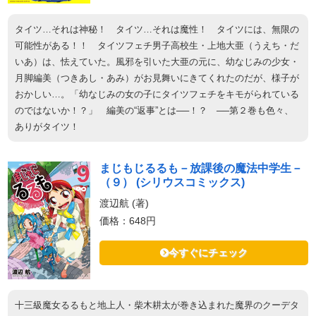
タイツ…それは神秘！ タイツ…それは魔性！ タイツには、無限の
可能性がある！！ タイツフェチ男子高校生・上地大亜（うえち・だ
いあ）は、怯えていた。風邪を引いた大亜の元に、幼なじみの少女・
月脚編美（つきあし・あみ）がお見舞いにきてくれたのだが、様子が
おかしい…。「幼なじみの女の子にタイツフェチをキモがられている
のではないか！？」 編美の“返事”とは──！？ ──第２巻も色々、
ありがタイツ！
まじもじるるも－放課後の魔法中学生－
（９） (シリウスコミックス)
渡辺航 (著)
価格：648円
今すぐにチェック
十三級魔女るるもと地上人・柴木耕太が巻き込まれた魔界のクーデタ