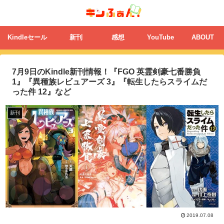
Kindleセール
新刊
感想
YouTube
ABOUT
7月9日のKindle新刊情報！『FGO 英霊剣豪七番勝負
1』『異種族レビュアーズ 3』『転生したらスライムだ
った件 12』など
新刊
2019.07.08