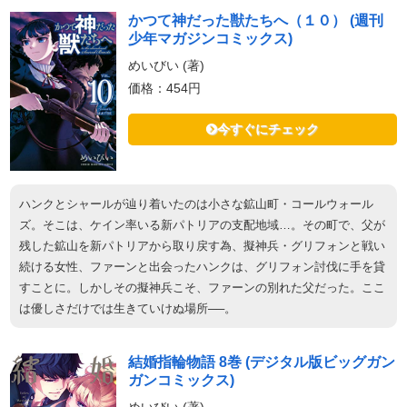
かつて神だった獣たちへ（１０） (週刊
少年マガジンコミックス)
めいびい (著)
価格：454円
今すぐにチェック
ハンクとシャールが辿り着いたのは小さな鉱山町・コールウォール
ズ。そこは、ケイン率いる新パトリアの支配地域…。その町で、父が
残した鉱山を新パトリアから取り戻す為、擬神兵・グリフォンと戦い
続ける女性、ファーンと出会ったハンクは、グリフォン討伐に手を貸
すことに。しかしその擬神兵こそ、ファーンの別れた父だった。ここ
は優しさだけでは生きていけぬ場所──。
結婚指輪物語 8巻 (デジタル版ビッグガン
ガンコミックス)