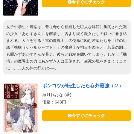
今すぐにチェック
女子中学生・若葉は、曾祖母から相続した巨大な洋館に幽閉された謎
の少女「あかずきん」を解放し、古より続く魔女たちの戦いに巻き込
まれる。人々を守る「書の魔導士」の使命に励む若葉たちを、謎の組
織「機構（ゲゼルシャフト）」の魔導士が拘束を図ると、若葉の制止
も聞かずあかずきんが暴走、彼らと戦端を開いてしまう。しかし「機
構」の魔導士の力にあかずきんは圧倒され、生死の境をさまようこと
に…。二人の絆の行方は──。
ポンコツが転生したら存外最強（２）
海月れおな (著)
価格：648円
今すぐにチェック