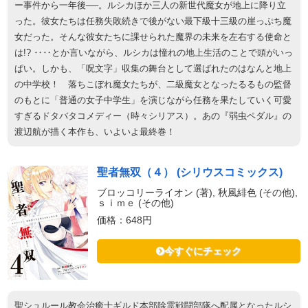
ー事件から一年後──。ルシカほか三人の新世代魔女が地上に降り立
った。彼女たちは任務失敗続きで後がない最下級十三級の崖っぷち魔
女だった。そんな彼女たちに課せられた魔界の未来を左右する使命と
は!? ‥‥とか言いながら、ルシカは憧れの地上生活のことで頭がいっ
ぱい。しかも、「呪文字」収集の舞台として選ばれたのはなんと地上
の中学校！ 落ちこぼれ魔女たちが、二級魔女となったるるもの監督
のもとに「普通の女子中学生」を演じながら任務を果たしていく可愛
すぎるドタバタコメディー（時々シリアス）。あの『弱虫ペダル』の
渡辺航が描く本作も、いよいよ最終巻！
聖者無双（４） (シリウスコミックス)
ブロッコリーライオン (著), 秋風緋色 (その他),
ｓｉｍｅ (その他)
価格：648円
今すぐにチェック
聖シュルール教会治癒士ギルド本部除霊戦闘部隊へ配属となったルシ