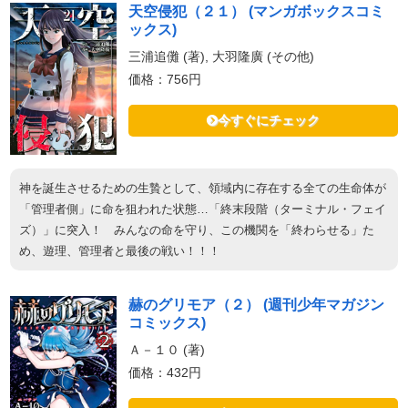
天空侵犯（２１） (マンガボックスコミ
ックス)
三浦追儺 (著), 大羽隆廣 (その他)
価格：756円
今すぐにチェック
神を誕生させるための生贄として、領域内に存在する全ての生命体が
「管理者側」に命を狙われた状態…「終末段階（ターミナル・フェイ
ズ）」に突入！ みんなの命を守り、この機関を「終わらせる」た
め、遊理、管理者と最後の戦い！！！
赫のグリモア（２） (週刊少年マガジン
コミックス)
Ａ－１０ (著)
価格：432円