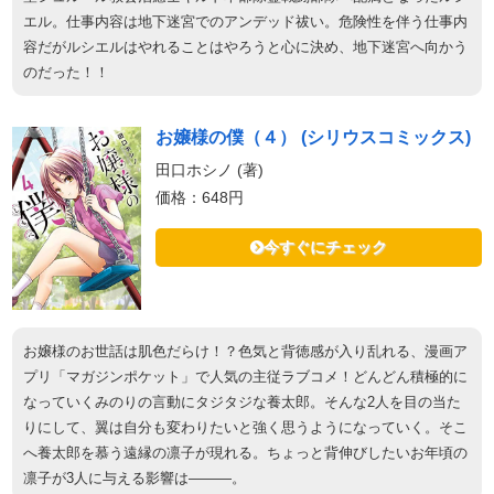
エル。仕事内容は地下迷宮でのアンデッド祓い。危険性を伴う仕事内
容だがルシエルはやれることはやろうと心に決め、地下迷宮へ向かう
のだった！！
お嬢様の僕（４） (シリウスコミックス)
田口ホシノ (著)
価格：648円
今すぐにチェック
お嬢様のお世話は肌色だらけ！？色気と背徳感が入り乱れる、漫画ア
プリ「マガジンポケット」で人気の主従ラブコメ！どんどん積極的に
なっていくみのりの言動にタジタジな養太郎。そんな2人を目の当た
りにして、翼は自分も変わりたいと強く思うようになっていく。そこ
へ養太郎を慕う遠縁の凛子が現れる。ちょっと背伸びしたいお年頃の
凛子が3人に与える影響は―――。