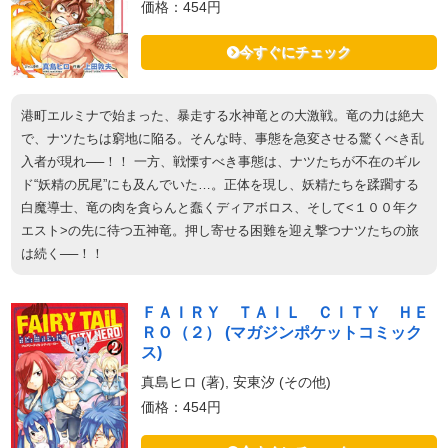
価格：454円
今すぐにチェック
港町エルミナで始まった、暴走する水神竜との大激戦。竜の力は絶大
で、ナツたちは窮地に陥る。そんな時、事態を急変させる驚くべき乱
入者が現れ──！！ 一方、戦慄すべき事態は、ナツたちが不在のギル
ド“妖精の尻尾”にも及んでいた…。正体を現し、妖精たちを蹂躙する
白魔導士、竜の肉を貪らんと蠢くディアボロス、そして<１００年ク
エスト>の先に待つ五神竜。押し寄せる困難を迎え撃つナツたちの旅
は続く──！！
ＦＡＩＲＹ ＴＡＩＬ ＣＩＴＹ ＨＥ
ＲＯ（２） (マガジンポケットコミック
ス)
真島ヒロ (著), 安東汐 (その他)
価格：454円