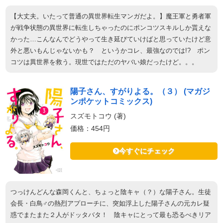
【大丈夫。いたって普通の異世界転生マンガだよ。】魔王軍と勇者軍
が戦争状態の異世界に転生しちゃったのにポンコツスキルしか貰えな
かった…こんなんでどうやって生き延びていけばと思っていたけど意
外と悪いもんじゃないかも？ というかコレ、最強なのでは!? ポン
コツは異世界を救う。現世ではただのヤバい娘だったけど。。。
陽子さん、すがりよる。（３） (マガジ
ンポケットコミックス)
スズモトコウ (著)
価格：454円
今すぐにチェック
つっけんどんな森岡くんと、ちょっと陰キャ（？）な陽子さん。生徒
会長・白鳥♂の熱烈アプローチに、突如浮上した陽子さんの元カレ疑
惑でまたまた２人がドッタバタ！ 陰キャにとって最も恐るべきリア