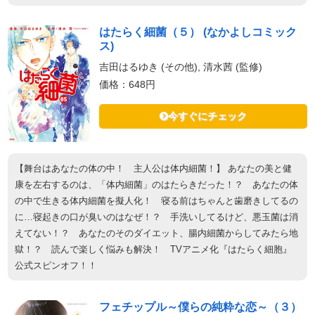
はたらく細菌（５） (なかよしコミック
ス)
吉田はるゆき (その他), 清水茜 (監修)
価格：648円
今すぐにチェック
【舞台はあなたの体の中！ 主人公は体内細菌！】 あなたの美と健
康を左右するのは、「体内細菌」のはたらきだった！？ あなたの体
の中で生きる体内細菌を擬人化！ 寝る前はちゃんと歯磨きしてるの
に…寝起きの口が臭いのはなぜ！？ 手洗いしてるけど、悪玉菌は消
えてない！？ あなたのそのダイエット、腸内細菌からしてみたら地
獄！？ 読んで楽しく悩みも解決！ TVアニメ化『はたらく細胞』
公式スピンオフ！！
フェチップル～僕らの純粋な恋～（３）