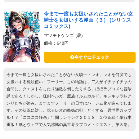
今まで一度も女扱いされたことがない女
騎士を女扱いする漫画（３） (シリウス
コミックス)
マツモトケンゴ (著)
価格：648円
今すぐにチェック
今まで一度も女扱いされたことがない女騎士・レオ。レオを何度でも
女扱いする魔法使い・フーリー。この物語は、二人がイチャイチャの
合間に、クエストをしたり強敵を倒したりする、ほぼラブコメな冒険
譚である！しかし、狂剣ヘルガ、魔族イルムガルド、キレキャラ妹ア
ンリたちが絡み、ますますフーリーの日常はハーレム化が進んでしま
す。その状況に対し、唸るレオの嫉妬の剣！どうする、異世界カップ
ル！？「ニコニコ静画」年間ランキング２０１８ ２位＆続々単行本
重版！紙とウェブで人気沸騰の異世界ラブコメ・クエスト、第３巻。