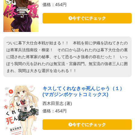
価格：454円
今すぐにチェック
ついに幕下大仕合本戦が始まる！！ 本戦を前に伊織を訪ねてきたの
は将軍兵法指南役・柳楽！ その口から語られたのは幕下大仕合の裏
に隠された将軍家の秘事、そして恐るべき強者の存在だった！ いっ
ぽう我間の元を訪れたのは無宝流・宮藤四門。無宝流の強者三人に囲
まれ、我間は大きな選択を迫られる！！
キスしてくれなきゃ死んじゃう（１）
(マガジンポケットコミックス)
西木田景志 (著)
価格：454円
今すぐにチェック