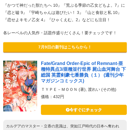
『かつて神だった獣たちへ 10』『荒ぶる季節の乙女どもよ。7』に
『恋と嘘 9』『宇崎ちゃんは遊びたい！ 3』『山と食欲と私 10』
『恋せよキモノ乙女 4』『ひゃくえむ。2』などにも注目！
各レーベルの人気作・話題作盛りだくさん！要チェックです！
7月9日の新刊はこちらから！
Fate/Grand Order-Epic of Remnant-亜
種特異点3/亜種並行世界 屍山血河舞台 下
総国 英霊剣豪七番勝負（１） (週刊少年
マガジンコミックス)
ＴＹＰＥ－ＭＯＯＮ (著), 渡れい (その他)
価格：432円
今すぐにチェック
カルデアのマスター・立香の意識は、突如江戸時代の日本へ奪われ