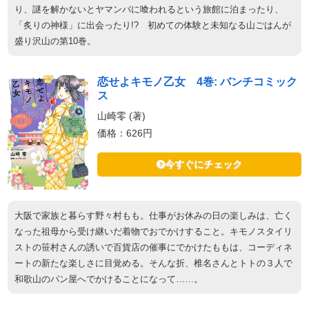
り、謎を解かないとヤマンバに喰われるという旅館に泊まったり、
「炙りの神様」に出会ったり!? 初めての体験と未知なる山ごはんが
盛り沢山の第10巻。
恋せよキモノ乙女 4巻: バンチコミック
ス
山崎零 (著)
価格：626円
今すぐにチェック
大阪で家族と暮らす野々村もも。仕事がお休みの日の楽しみは、亡く
なった祖母から受け継いだ着物でおでかけすること。キモノスタイリ
ストの笹村さんの誘いで百貨店の催事にでかけたももは、コーディネ
ートの新たな楽しさに目覚める。そんな折、椎名さんとトトの３人で
和歌山のパン屋へでかけることになって……。