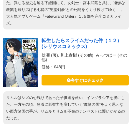
た。異なる歴史を辿る下総国にて、女剣士・宮本武蔵と共に、凄惨な
殺戮を繰り広げる七騎の“英霊剣豪”との死闘をくぐり抜けてゆく──。
大人気アプリゲーム『Fate/Grand Order』１.５部を完全コミカライ
ズ。
転生したらスライムだった件（１２）
(シリウスコミックス)
伏瀬 (著), 川上泰樹 (その他), みっつばー (その
他)
価格：648円
今すぐにチェック
リムルはシズの心残りであった子供達を救い、イングラシアを後にし
た。一方その頃、急激に影響力を増していく“魔物の国”をよく思わな
い西方諸国の手が、リムルとリムル不在のテンペストに襲いかかるの
だった。