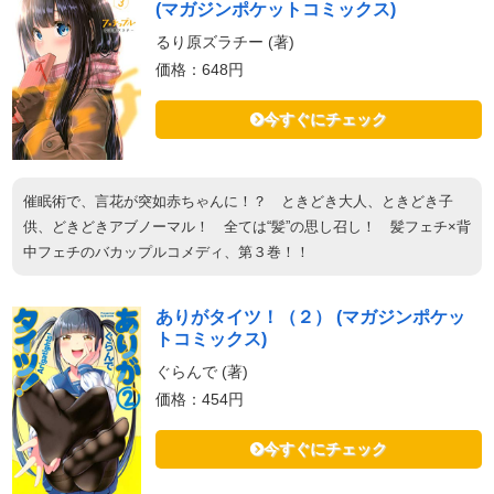
(マガジンポケットコミックス)
るり原ズラチー (著)
価格：648円
今すぐにチェック
催眠術で、言花が突如赤ちゃんに！？ ときどき大人、ときどき子
供、どきどきアブノーマル！ 全ては“髪”の思し召し！ 髪フェチ×背
中フェチのバカップルコメディ、第３巻！！
ありがタイツ！（２） (マガジンポケッ
トコミックス)
ぐらんで (著)
価格：454円
今すぐにチェック