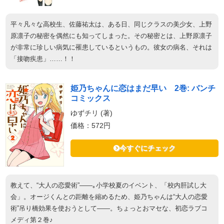
平々凡々な高校生、佐藤祐太は、ある日、同じクラスの美少女、上野
原凛子の秘密を偶然にも知ってしまった。その秘密とは、上野原凛子
が非常に珍しい病気に罹患しているというもの。彼女の病名、それは
「接吻疾患」……！！
姫乃ちゃんに恋はまだ早い 2巻: バンチ
コミックス
ゆずチリ (著)
価格：572円
今すぐにチェック
教えて、“大人の恋愛術”――｡小学校夏のイベント、「校内肝試し大
会」。オージくんとの距離を縮めるため、姫乃ちゃんは“大人の恋愛
術”吊り橋効果を使おうとして――。ちょっとおマセな、初恋ラブコ
メディ第２巻♪