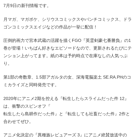
7月9日の新刊情報です。
月マガ、マガポケ、シリウスコミックスやバンチコミックス、ドラ
ゴンコミックスエイジなどの作品が一挙に配信！
圧倒的画力で宮本武蔵の活躍を描くFGO『英霊剣豪七番勝負』の1
巻が登場！いちばん好きなエピソードなので、更新されるたびにテ
ンション上がってます。紙の本は予約時点で在庫なしの人気っぷ
り。
第1部の奇数章、1.5部アガルタの女、深海電脳楽土 SE.RA.PHのコ
ミカライズと同時発売です。
2020年にアニメ2期を控える『転生したらスライムだった件 12』
は、衝撃のスピンオフ『
転生したら島耕作だった件』と『転生しても社畜だった件』2作と
合わせてぜひ。
アニメ化決定の『異種族レビュアーズ 3』にアニメ絶賛放送中の