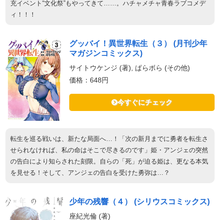
充イベント“文化祭”もやってきて……。ハチャメチャ青春ラブコメデ
ィ！！！
グッバイ！異世界転生（３） (月刊少年
マガジンコミックス)
サイトウケンジ (著), ぱらボら (その他)
価格：648円
今すぐにチェック
転生を巡る戦いは、新たな局面へ…！「次の新月までに勇者を転生さ
せられなければ、私の命はそこで尽きるのです」姫・アンジェの突然
の告白により知らされた刻限。自らの「死」が迫る姫は、更なる本気
を見せる！そして、アンジェの告白を受けた勇弥は…？
少年の残響（４） (シリウスコミックス)
座紀光倫 (著)