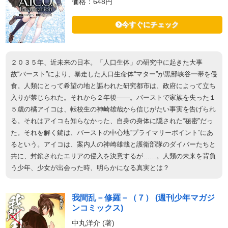
価格：648円
今すぐにチェック
２０３５年、近未来の日本。「人口生体」の研究中に起きた大事
故“バースト”により、暴走した人口生命体“マター”が黒部峡谷一帯を侵
食。人類にとって希望の地と謳われた研究都市は、政府によって立ち
入りが禁じられた。それから２年後――。バーストで家族を失った１
５歳の橘アイコは、転校生の神崎雄哉から信じがたい事実を告げられ
る。それはアイコも知らなかった、自身の身体に隠された“秘密”だっ
た。それを解く鍵は、バーストの中心地“プライマリーポイント”にあ
るという。アイコは、案内人の神崎雄哉と護衛部隊のダイバーたちと
共に、封鎖されたエリアの侵入を決意するが……。人類の未来を背負
う少年、少女が出会った時、明らかになる真実とは？
我間乱－修羅－（７） (週刊少年マガジ
ンコミックス)
中丸洋介 (著)