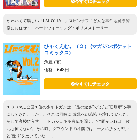
今すぐにチェック
かわいくて楽しい『FAIRY TAIL』スピンオフ！どんな事件も魔導警
察にお任せ！ ハートウォーミング・ポリスストーリー！！
ひゃくえむ。（２） (マガジンポケット
コミックス)
魚豊 (著)
価格：648円
今すぐにチェック
１００m走全国１位の少年トガシは、“足の速さ”で“友”と“居場所”を手
にしてきた。しかし、それは同時に“敗北への恐怖”を増していった。
そして高校に入学し、トガシはある言葉を聞く。“仲間がいれば、敗
北も怖くない”。その時、グラウンドの片隅では、一人の少女が黙々
と“走り”を磨いていた──。