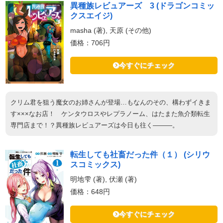
異種族レビュアーズ 3 (ドラゴンコミッ
クスエイジ)
masha (著), 天原 (その他)
価格：706円
今すぐにチェック
クリム君を狙う魔女のお姉さんが登場…もなんのその、構わずイきま
す×××なお店！ ケンタウロスやレプラノーム、はたまた魚介類転生
専門店まで！？異種族レビュアーズは今日も往く―――。
転生しても社畜だった件（１） (シリウ
スコミックス)
明地雫 (著), 伏瀬 (著)
価格：648円
今すぐにチェック