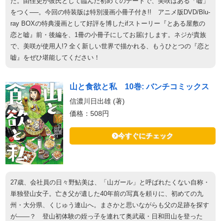
た。由佳吏が彼氏として臨んだ初めてのデートで、美咲はある「嘘」
をつく──。今回の特装版は特別漫画小冊子付き!! アニメ版DVD/Blu-
ray BOXの特典漫画として好評を博したifストーリー『とある屋敷の
恋と嘘』前・後編を、1冊の小冊子にしてお届けします。ネジが貴族
で、美咲が使用人!? 全く新しい世界で描かれる、もうひとつの『恋と
嘘』をぜひ堪能してください！
山と食欲と私 10巻: バンチコミックス
信濃川日出雄 (著)
価格：508円
今すぐにチェック
27歳、会社員の日々野鮎美は、「山ガール」と呼ばれたくない自称・
単独登山女子。亡き父が遺した40年前の写真を頼りに、初めての九
州・大分県、くじゅう連山へ。まさかと思いながらも父の足跡を探す
が――？ 登山初体験の姪っ子を連れて奥武蔵・日和田山を登った