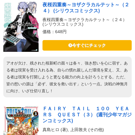
夜桜四重奏～ヨザクラカルテット～（２
４） (シリウスコミックス)
夜桜四重奏～ヨザクラカルテット～（２４）
(シリウスコミックス)
価格：648円
今すぐにチェック
アオが欠け、残された桜新町の面々は各々、強き想いを心に宿す。あ
る者は現実を受け入れる為、自らの慣れ親しんだ環境を変え、又、あ
る者は現実を打開しようと更なる能力の向上を計ろうとする。ただ、
皆の想いの源は「必ず、彼女を救い出す」という一点。決戦の神無月
に向け、いざ仕切り直し！
ＦＡＩＲＹ ＴＡＩＬ １００ ＹＥＡ
ＲＳ ＱＵＥＳＴ（３） (週刊少年マガジ
ンコミックス)
真島ヒロ (著), 上田敦夫 (その他)