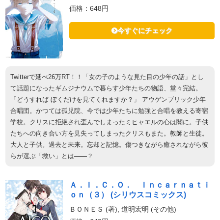
価格：648円
今すぐにチェック
Twitterで延べ26万RT！！「女の子のような見た目の少年の話」とし
て話題になったギムジナウムで暮らす少年たちの物語、堂々完結。
「どうすれば ぼくだけを見てくれますか？」 アウゲンブリック少年
合唱団。かつては孤児院、今では少年たちに勉強と合唱を教える寄宿
学校。クリスに拒絶され歪んでしまったミヒャエルの心は闇に。子供
たちへの向き合い方を見失ってしまったクリスもまた。教師と生徒。
大人と子供。過去と未来。忘却と記憶。傷つきながら癒されながら彼
らが選ぶ「救い」とは――？
Ａ．Ｉ．Ｃ．Ｏ． Ｉｎｃａｒｎａｔｉ
ｏｎ（３） (シリウスコミックス)
ＢＯＮＥＳ (著), 道明宏明 (その他)