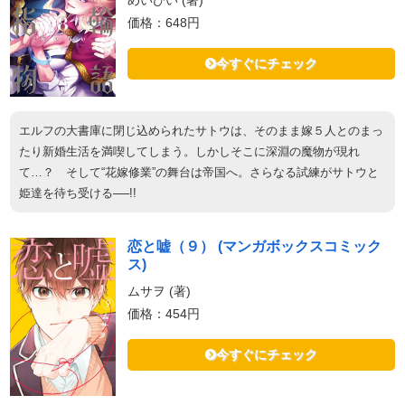
めいびい (著)
価格：648円
今すぐにチェック
エルフの大書庫に閉じ込められたサトウは、そのまま嫁５人とのまっ
たり新婚生活を満喫してしまう。しかしそこに深淵の魔物が現れ
て…？ そして“花嫁修業”の舞台は帝国へ。さらなる試練がサトウと
姫達を待ち受ける──!!
恋と嘘（９） (マンガボックスコミック
ス)
ムサヲ (著)
価格：454円
今すぐにチェック