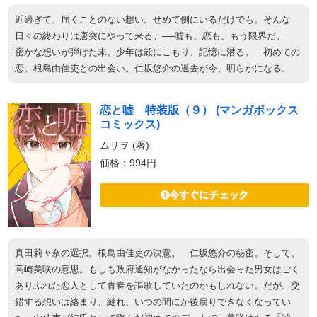
近過ぎて、届くことのない想い。せめて側にいるだけでも。そんな
日々の終わりは唐突にやって来る。──嘘も、恋も、もう限界だ。
密かな想いが弾けた末、少年は殻にこもり、記憶に潜る。 初めての
恋。根島由佳吏との出会い。仁坂悠介の過去が今、明らかになる。
恋と嘘 特装版（９） (マンガボックス
コミックス)
ムサヲ (著)
価格：994円
今すぐにチェック
真田莉々奈の選択。根島由佳吏の決意。 仁坂悠介の秘密。そして、
高崎美咲の意思。もしも政府通知がなかったなら出会った男女はごく
ありふれた恋人として青春を謳歌していたのかもしれない。だが、交
錯する想いは絡まり、縺れ、いつの間にか後戻りできなくなってい