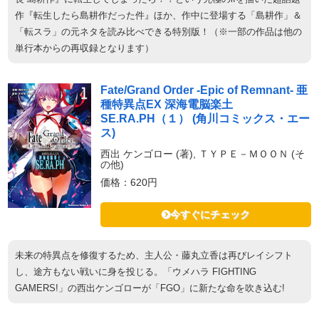
作『転生したら島耕作だった件』ほか、作中に登場する「島耕作」＆
「転スラ」の元ネタを読み比べできる特別版！（※一部の作品は他の
単行本からの再収録となります）
Fate/Grand Order -Epic of Remnant- 亜
種特異点EX 深海電脳楽土
SE.RA.PH（１） (角川コミックス・エー
ス)
西出 ケンゴロー (著), ＴＹＰＥ－ＭＯＯＮ (そ
の他)
価格：620円
今すぐにチェック
未来の特異点を修復するため、主人公・藤丸立香は再びレイシフト
し、途方もない戦いに身を投じる。「ウメハラ FIGHTING
GAMERS!」の西出ケンゴローが「FGO」に新たな命を吹き込む!