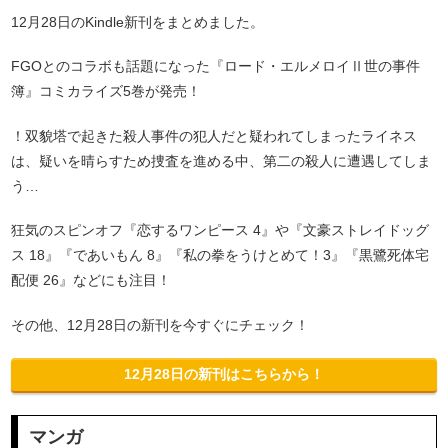
12月28日のKindle新刊をまとめました。
FGOとのコラボも話題になった『ロード・エルメロイⅡ世の事件
簿』コミカライズ5巻が発売！
！双貌塔で起きた殺人事件の犯人だと疑われてしまったライネス
は、疑いを晴らすため捜査を進める中、第二の殺人に遭遇してしま
う…
狂気のスピンオフ『恋するワンピース 4』や『文豪ストレイドッグ
ス 18』『であいもん 8』『私の拳をうけとめて！3』『黒鷺死体宅
配便 26』などにも注目！
その他、12月28日の新刊を今すぐにチェック！
12月28日の新刊はこちらから！
マンガ