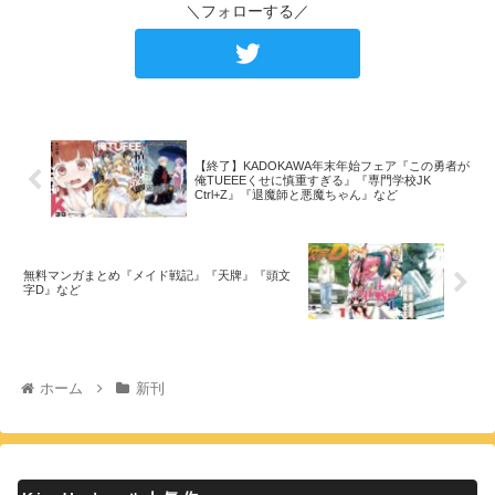
＼フォローする／
【終了】KADOKAWA年末年始フェア『この勇者が
俺TUEEEくせに慎重すぎる』『専門学校JK
Ctrl+Z』『退魔師と悪魔ちゃん』など
無料マンガまとめ『メイド戦記』『天牌』『頭文
字D』など
ホーム
新刊