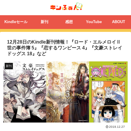
Kindleセール
新刊
感想
YouTube
ABOUT
12月28日のKindle新刊情報！『ロード・エルメロイⅡ
世の事件簿 5』『恋するワンピース 4』『文豪ストレイ
ドッグス 18』など
新刊
2019.12.27