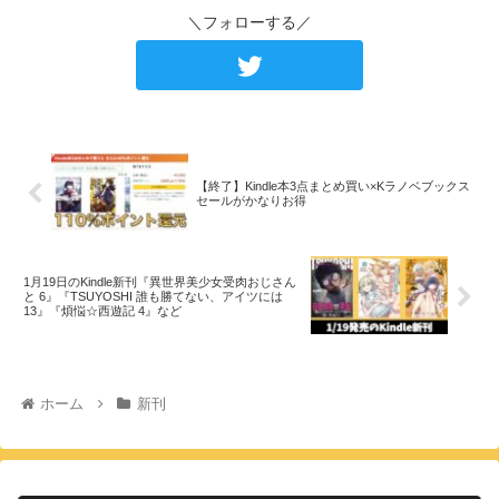
＼フォローする／
【終了】Kindle本3点まとめ買い×Kラノベブックス
セールがかなりお得
1月19日のKindle新刊『異世界美少女受肉おじさん
と 6』『TSUYOSHI 誰も勝てない、アイツには
13』『煩悩☆西遊記 4』など
ホーム
新刊