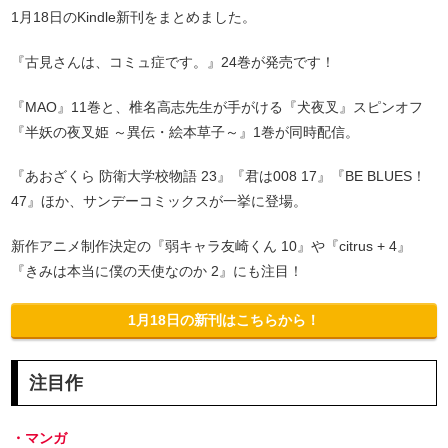
1月18日のKindle新刊をまとめました。
『古見さんは、コミュ症です。』24巻が発売です！
『MAO』11巻と、椎名高志先生が手がける『犬夜叉』スピンオフ
『半妖の夜叉姫 ～異伝・絵本草子～』1巻が同時配信。
『あおざくら 防衛大学校物語 23』『君は008 17』『BE BLUES！
47』ほか、サンデーコミックスが一挙に登場。
新作アニメ制作決定の『弱キャラ友崎くん 10』や『citrus + 4』
『きみは本当に僕の天使なのか 2』にも注目！
1月18日の新刊はこちらから！
注目作
・マンガ