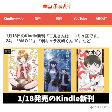
Kindleセール
新刊
感想
YouTube
ABOUT
1月18日のKindle新刊『古見さんは、コミュ症です。
24』『MAO 11』『弱キャラ友崎くん 10』など
新刊
2022.01.17