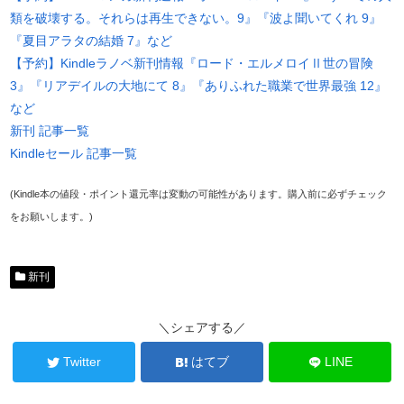
類を破壊する。それらは再生できない。9』『波よ聞いてくれ 9』
『夏目アラタの結婚 7』など
【予約】Kindleラノベ新刊情報『ロード・エルメロイⅡ世の冒険
3』『リアデイルの大地にて 8』『ありふれた職業で世界最強 12』
など
新刊 記事一覧
Kindleセール 記事一覧
(Kindle本の値段・ポイント還元率は変動の可能性があります。購入前に必ずチェック
をお願いします。)
新刊
＼シェアする／
Twitter
はてブ
LINE