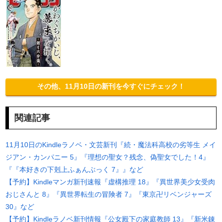
その他、11月10日の新刊を今すぐにチェック！
関連記事
11月10日のKindleラノベ・文芸新刊『続・魔法科高校の劣等生 メイ
ジアン・カンパニー 5』『理想の聖女？残念、偽聖女でした！4』
『『本好きの下剋上ふぁんぶっく 7』』など
【予約】Kindleマンガ新刊速報『虚構推理 18』『異世界美少女受肉
おじさんと 8』『異世界転生の冒険者 7』『東京卍リベンジャーズ
30』など
【予約】Kindleラノベ新刊情報『公女殿下の家庭教師 13』『新米錬