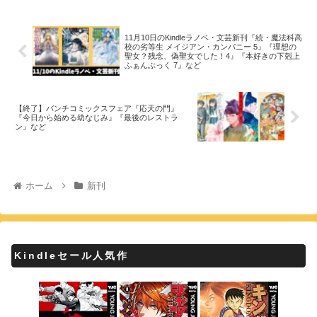
11月10日のKindleラノベ・文芸新刊『続・魔法科高
校の劣等生 メイジアン・カンパニー 5』『理想の
聖女？残念、偽聖女でした！4』『本好きの下剋上
ふぁんぶっく 7』など
【終了】バンチコミックスフェア『応天の門』
『今日から始める幼なじみ』『最後のレストラ
ン』など
ホーム
新刊
Kindleセール人気作