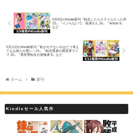
5月9日のKindle新刊『転生したらスライムだった件
23』『イジらないで、長瀞さん 16』『Artiste 9』
など
5月11日のKindle新刊『私がモテないのはどう考え
てもお前らが悪い！23』『転生賢者の異世界ライ
フ 20』『異世界転生の冒険者 8』など
ホーム
新刊
Kindleセール人気作