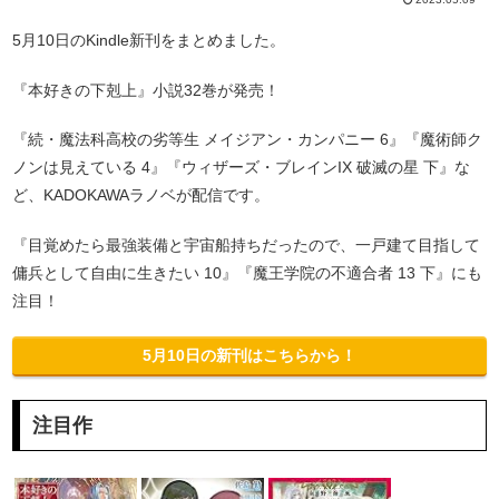
5月10日のKindle新刊をまとめました。
『本好きの下剋上』小説32巻が発売！
『続・魔法科高校の劣等生 メイジアン・カンパニー 6』『魔術師ク
ノンは見えている 4』『ウィザーズ・ブレインIX 破滅の星 下』な
ど、KADOKAWAラノベが配信です。
『目覚めたら最強装備と宇宙船持ちだったので、一戸建て目指して
傭兵として自由に生きたい 10』『魔王学院の不適合者 13 下』にも
注目！
5月10日の新刊はこちらから！
注目作