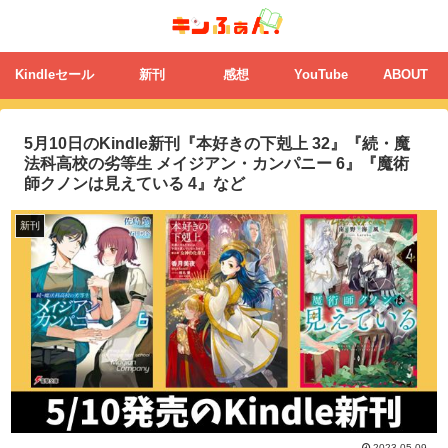
Kindleセール
新刊
感想
YouTube
ABOUT
5月10日のKindle新刊『本好きの下剋上 32』『続・魔
法科高校の劣等生 メイジアン・カンパニー 6』『魔術
師クノンは見えている 4』など
新刊
2023.05.09