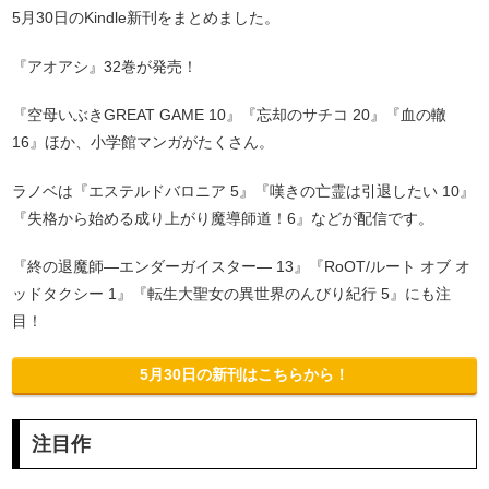
5月30日のKindle新刊をまとめました。
『アオアシ』32巻が発売！
『空母いぶきGREAT GAME 10』『忘却のサチコ 20』『血の轍
16』ほか、小学館マンガがたくさん。
ラノベは『エステルドバロニア 5』『嘆きの亡霊は引退したい 10』
『失格から始める成り上がり魔導師道！6』などが配信です。
『終の退魔師―エンダーガイスター― 13』『RoOT/ルート オブ オ
ッドタクシー 1』『転生大聖女の異世界のんびり紀行 5』にも注
目！
5月30日の新刊はこちらから！
注目作