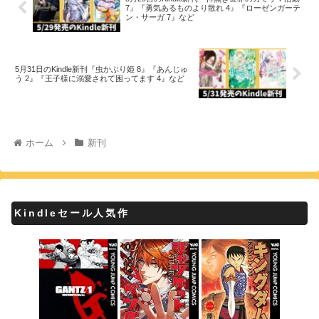
7』『勇気あるものより散れ 4』『ローゼンガーテ
ン・サーガ 7』など
5月31日のKindle新刊『虫かぶり姫 8』『あんじゅ
う 2』『王子様に溺愛されて困ってます 4』など
ホーム
新刊
Kindleセール人気作