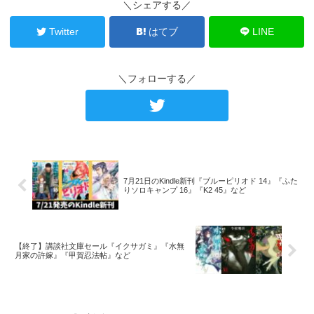
＼シェアする／
Twitter
はてブ
LINE
＼フォローする／
7月21日のKindle新刊『ブルーピリオド 14』『ふた
りソロキャンプ 16』『K2 45』など
【終了】講談社文庫セール『イクサガミ』『水無
月家の許嫁』『甲賀忍法帖』など