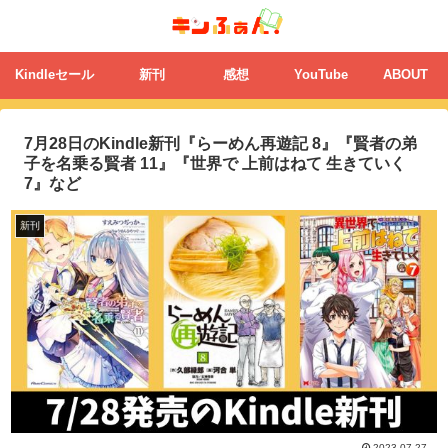
Kindleセール
新刊
感想
YouTube
ABOUT
7月28日のKindle新刊『らーめん再遊記 8』『賢者の弟
子を名乗る賢者 11』『世界で 上前はねて 生きていく
7』など
新刊
2023.07.27