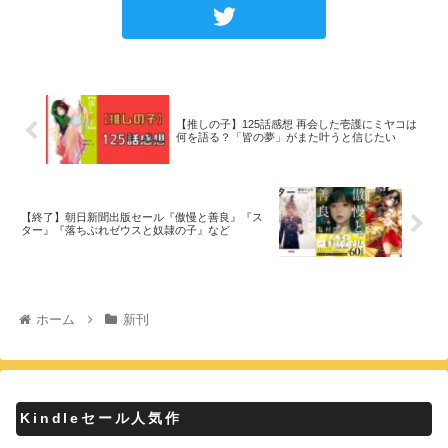
【推しの子】125話感想 再会した壱護にミヤコは
何を語る？「皆の夢」がまた叶うと信じたい
【終了】朝日新聞出版セール『傲慢と善良』『ス
ター』『落ちぶれゼウスと奴隷の子』など
ホーム
新刊
Kindleセール人気作