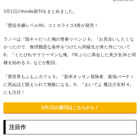
3月1日のKindle新刊をまとめました。
『悪役令嬢レベル99』コミカライズ4巻が発売！
ラノベは『陰キャだった俺の青春リベンジ 6』『お見合いしたくな
かったので、無理難題な条件をつけたら同級生が来た件について
8』『くたびれサラリーマンな俺、7年ぶりに再会した美少女JKと同
棲を始める 3』などが配信。
『異世界もふもふカフェ 5』『新米オッサン冒険者、最強パーティ
に死ぬほど鍛えられて無敵になる。9』『おいでよ 魔法少女村 4』
にも注目！
3月1日の新刊はこちらから！
注目作