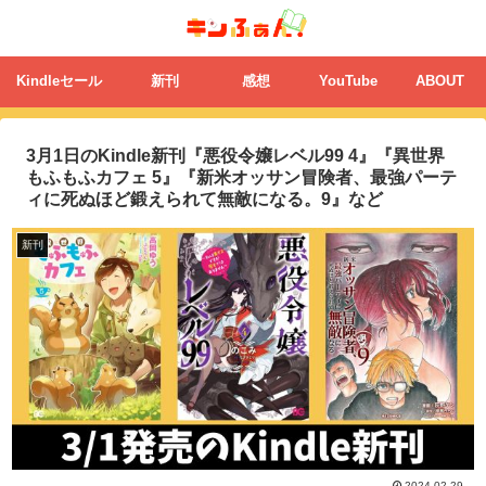
Kindleセール
新刊
感想
YouTube
ABOUT
3月1日のKindle新刊『悪役令嬢レベル99 4』『異世界
もふもふカフェ 5』『新米オッサン冒険者、最強パーテ
ィに死ぬほど鍛えられて無敵になる。9』など
新刊
2024.02.29