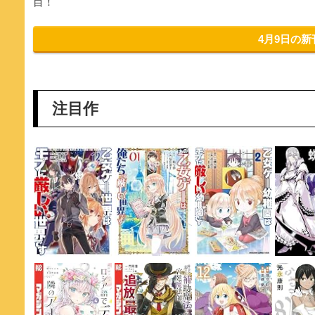
目！
4月9日の
注目作