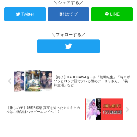
＼シェアする／
Twitter
はてブ
LINE
＼フォローする／
【終了】KADOKAWAセール『無職転生』『時々ボ
ソッとロシア語でデレる隣のアーリャさん』『義
妹生活』など
【推しの子】155話感想 真実を知ったカミキヒカ
ルは…物語はハッピーエンドへ！？