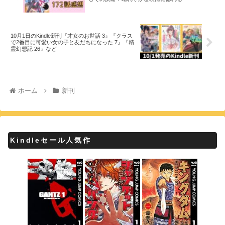
10月1日のKindle新刊『才女のお世話 3』『クラス
で2番目に可愛い女の子と友だちになった 7』『精
霊幻想記 26』など
ホーム
新刊
Kindleセール人気作