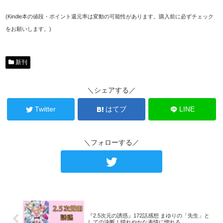
(Kindle本の値段・ポイント還元率は変動の可能性があります。購入前に必ずチェック
をお願いします。)
新刊
＼シェアする／
Twitter
はてブ
LINE
＼フォローする／
『2.5次元の誘惑』172話感想 まゆりの「先生」と
しての決断！晴れやかな表情に惚れる