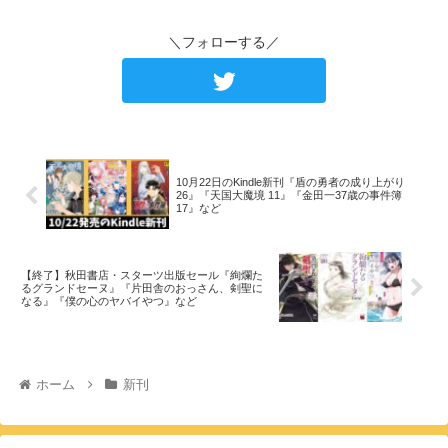
＼フォローする／
10月22日のKindle新刊『盾の勇者の成り上がり
26』『天国大魔境 11』『金田一37歳の事件簿
17』など
【終了】秋田書店・スターツ出版セール『絢爛た
るグランドセーヌ』『片田舎のおっさん、剣聖に
なる』『僕の心のヤバイやつ』など
ホーム
新刊