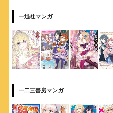
一迅社マンガ
一二三書房マンガ