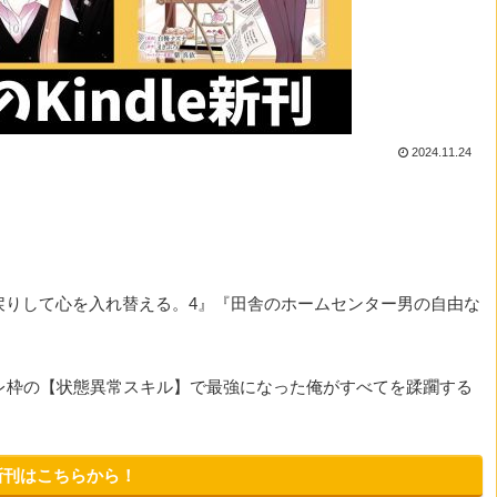
2024.11.24
戻りして心を入れ替える。4』『田舎のホームセンター男の自由な
ズレ枠の【状態異常スキル】で最強になった俺がすべてを蹂躙する
の新刊はこちらから！