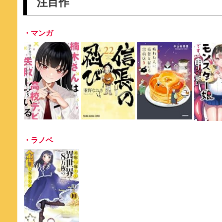
注目作
・マンガ
・ラノベ