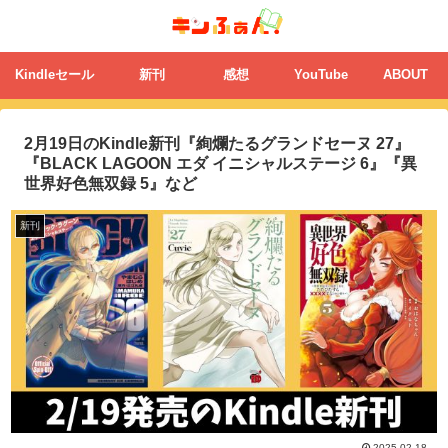
Kindleセール
新刊
感想
YouTube
ABOUT
2月19日のKindle新刊『絢爛たるグランドセーヌ 27』
『BLACK LAGOON エダ イニシャルステージ 6』『異
世界好色無双録 5』など
新刊
2025.02.18