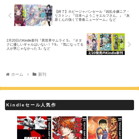
【終了】ホビージャパンセール『凶乱令嬢ニア・
リストン』『日本へようこそエルフさん。』『灰
原くんの強くて青春ニューゲーム』など
2月20日のKindle新刊『異世界サムライ 5』『オタ
クに優しいギャルはいない！？9』『気になってる
人が男じゃなかった 3』など
ホーム
新刊
Kindleセール人気作