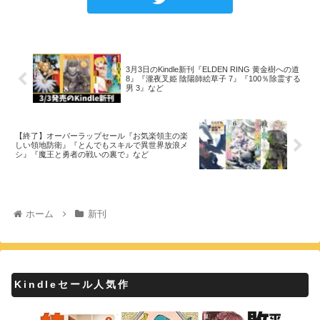
3月3日のKindle新刊『ELDEN RING 黄金樹への道
8』『瀧夜叉姫 陰陽師絵草子 7』『100％除霊する
男 3』など
【終了】オーバーラップセール『お気楽領主の楽
しい領地防衛』『とんでもスキルで異世界放浪メ
シ』『魔王と勇者の戦いの裏で』など
ホーム
新刊
Kindleセール人気作