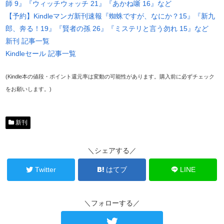
師 9』『ウィッチウォッチ 21』『あかね噺 16』など
【予約】Kindleマンガ新刊速報『蜘蛛ですが、なにか？15』『新九
郎、奔る！19』『賢者の孫 26』『ミステリと言う勿れ 15』など
新刊 記事一覧
Kindleセール 記事一覧
(Kindle本の値段・ポイント還元率は変動の可能性があります。購入前に必ずチェック
をお願いします。)
新刊
＼シェアする／
Twitter
はてブ
LINE
＼フォローする／