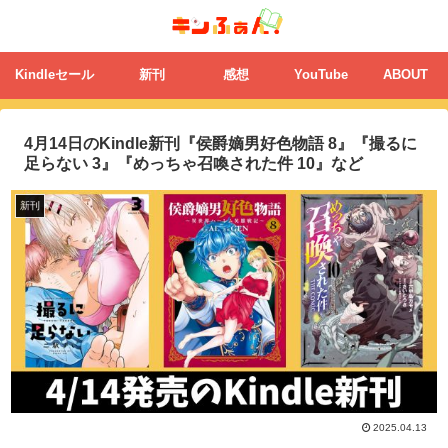
Kindleセール
新刊
感想
YouTube
ABOUT
4月14日のKindle新刊『侯爵嫡男好色物語 8』『撮るに
足らない 3』『めっちゃ召喚された件 10』など
新刊
2025.04.13