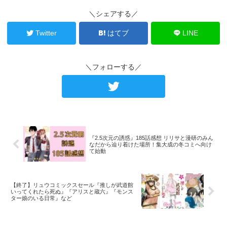
＼シェアする／
Twitter
はてブ
LINE
＼フォローする／
『2.5次元の誘惑』185話感想 リリサと漫研のみん
なだから辿り着けた場所！集大成の冬コミへ向け
て始動
【終了】リュウコミックスセール『推しが武道館
いってくれたら死ぬ』『アリスと蔵六』『モンス
ター娘のいる日常』など