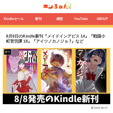
Kindleセール
新刊
感想
YouTube
ABOUT
8月8日のKindle新刊『メイドインアビス 14』『戦国小
町苦労譚 18』『アイツノカノジョ 7』など
新刊
2025.08.07