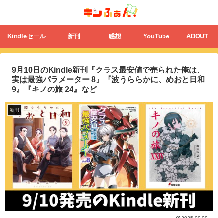
Kindleセール
新刊
感想
YouTube
ABOUT
9月10日のKindle新刊『クラス最安値で売られた俺は、
実は最強パラメーター 8』『波うららかに、めおと日和
9』『キノの旅 24』など
新刊
2025.09.09