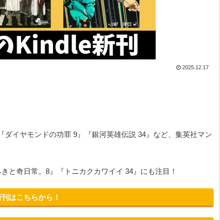
2025.12.17
』『ダイヤモンドの功罪 9』『銀河英雄伝説 34』など、集英社マン
みきと奇日常。8』『トニカクカワイイ 34』にも注目！
の新刊はこちらから！