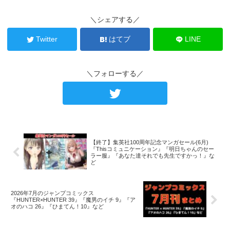
＼シェアする／
Twitter
はてブ
LINE
＼フォローする／
【終了】集英社100周年記念マンガセール(6月)
『Thisコミュニケーション』『明日ちゃんのセー
ラー服』『あなた達それでも先生ですかっ！』な
ど
2026年7月のジャンプコミックス
『HUNTER×HUNTER 39』『魔男のイチ 9』『ア
オのハコ 26』『ひまてん！10』など