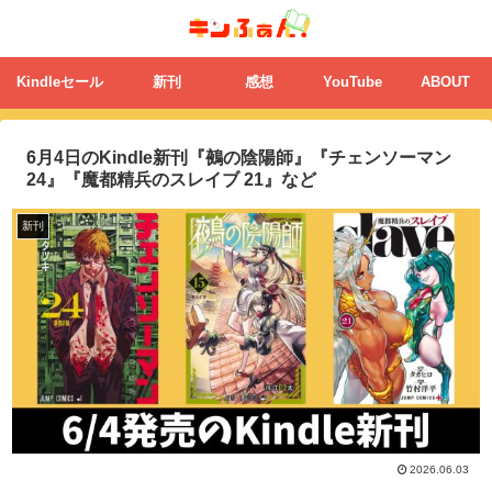
Kindleセール
新刊
感想
YouTube
ABOUT
6月4日のKindle新刊『鵺の陰陽師』『チェンソーマン
24』『魔都精兵のスレイブ 21』など
新刊
2026.06.03