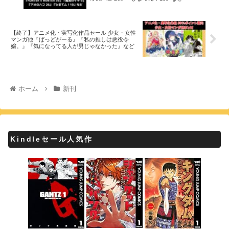
【終了】アニメ化・実写化作品セール 少女・女性
マンガ他『ばっどがーる』『私の推しは悪役令
嬢。』『気になってる人が男じゃなかった』など
ホーム
新刊
Kindleセール人気作