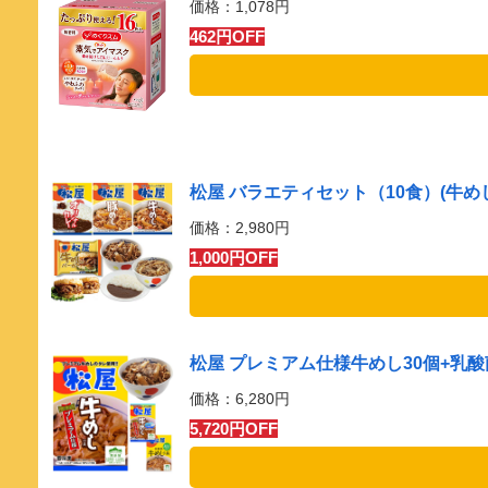
価格：1,078円
462円OFF
松屋 バラエティセット（10食）(牛め
価格：2,980円
1,000円OFF
松屋 プレミアム仕様牛めし30個+乳
価格：6,280円
5,720円OFF