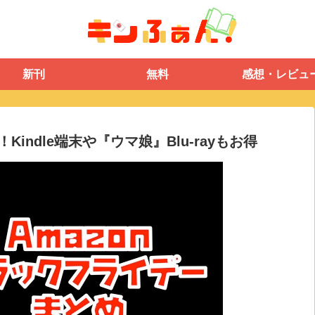
新刊
無料
感想・レビュ
indle端末や『ウマ娘』Blu-rayもお得