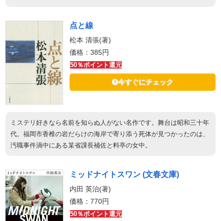
点と線
松本 清張(著)
価格：385円
50％ポイント還元
今すぐにチェック
ミステリ好きなら名前を知らぬ人がない名作です。舞台は昭和三十年
代。福岡市香椎の岩だらけの海岸で寄り添う死体が見つかったのは、
汚職事件渦中にある某省課長補佐と料亭の女中。
ミッドナイトスワン (文春文庫)
内田 英治(著)
価格：770円
50％ポイント還元