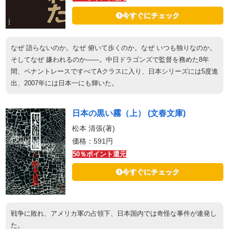
今すぐにチェック
なぜ 語らないのか。なぜ 俯いて歩くのか。なぜ いつも独りなのか。
そしてなぜ 嫌われるのか――。中日ドラゴンズで監督を務めた8年
間、ペナントレースですべてAクラスに入り、日本シリーズには5度進
出、2007年には日本一にも輝いた。
日本の黒い霧（上） (文春文庫)
松本 清張(著)
価格：591円
50％ポイント還元
今すぐにチェック
戦争に敗れ、アメリカ軍の占領下、日本国内では奇怪な事件が連発し
た。