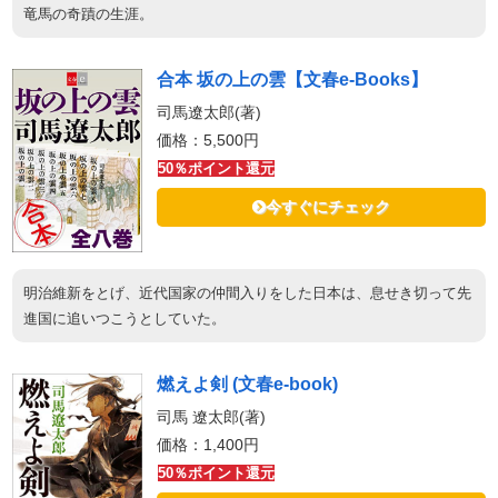
竜馬の奇蹟の生涯。
合本 坂の上の雲【文春e-Books】
司馬遼太郎(著)
価格：5,500円
50％ポイント還元
今すぐにチェック
明治維新をとげ、近代国家の仲間入りをした日本は、息せき切って先
進国に追いつこうとしていた。
燃えよ剣 (文春e-book)
司馬 遼太郎(著)
価格：1,400円
50％ポイント還元