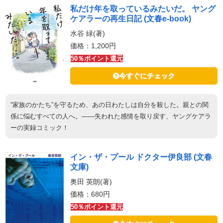
私だけ年を取っているみたいだ。 ヤング
ケアラーの再生日記 (文春e-book)
水谷 緑(著)
価格：1,200円
50％ポイント還元
今すぐにチェック
“家族のかたち”を守るため、あの日わたしは自分を殺した。親との関
係に悩むすべての人へ。――失われた感情を取り戻す、ヤングケアラ
ーの実録コミック！
イン・ザ・プール ドクター伊良部 (文春
文庫)
奥田 英朗(著)
価格：680円
50％ポイント還元