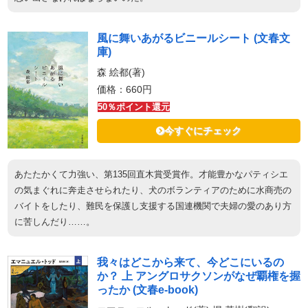
風に舞いあがるビニールシート (文春文
庫)
森 絵都(著)
価格：660円
50％ポイント還元
今すぐにチェック
あたたかくて力強い、第135回直木賞受賞作。才能豊かなパティシエ
の気まぐれに奔走させられたり、犬のボランティアのために水商売の
バイトをしたり、難民を保護し支援する国連機関で夫婦の愛のあり方
に苦しんだり……。
我々はどこから来て、今どこにいるの
か？ 上 アングロサクソンがなぜ覇権を握
ったか (文春e-book)