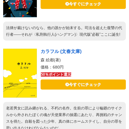
今すぐにチェック
法律が裁けないのなら、他の誰かが始末する。司法を超えた復讐の代
行者――それが〈私刑執行人(ハングマン)〉現代版“必殺”ここに誕生!
カラフル (文春文庫)
森 絵都(著)
価格：680円
50％ポイント還元
今すぐにチェック
老若男女に読み継がれる、不朽の名作。生前の罪により輪廻のサイク
ルから外されたぼくの魂が天使業界の抽選にあたり、再挑戦のチャン
スを得た。自殺を図った少年、真の体にホームステイし、自分の罪を
思い出さなければならないのだ。