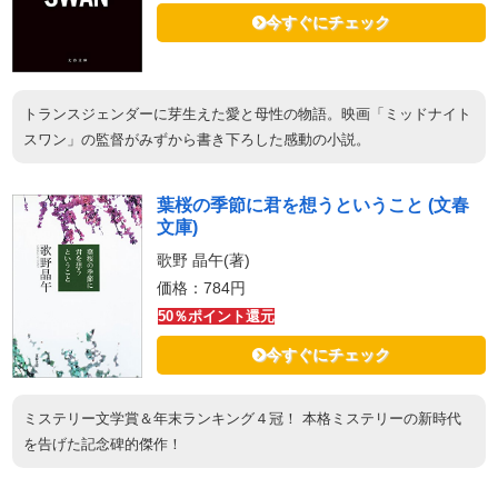
今すぐにチェック
トランスジェンダーに芽生えた愛と母性の物語。映画「ミッドナイト
スワン」の監督がみずから書き下ろした感動の小説。
葉桜の季節に君を想うということ (文春
文庫)
歌野 晶午(著)
価格：784円
50％ポイント還元
今すぐにチェック
ミステリー文学賞＆年末ランキング４冠！ 本格ミステリーの新時代
を告げた記念碑的傑作！