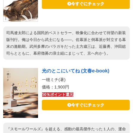
今すぐにチェック
司馬遼太郎による国民的ベストセラー、映像化に合わせて待望の新装
版刊行。俺は今日から武士になる――。佐幕派と倒幕派が対立する幕
末の激動期。武州多摩のバラガキだった土方歳三は、近藤勇、沖田総
司らとともに、幕府徴募の浪士組にまじって、京へ向かう。
光のとこにいてね (文春e-book)
一穂ミチ(著)
価格：1,900円
50％ポイント還元
今すぐにチェック
『スモールワールズ』を超える、感動の最高傑作たった１人の、運命