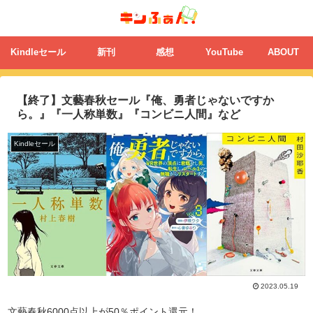
Kindleセール
新刊
感想
YouTube
ABOUT
【終了】文藝春秋セール『俺、勇者じゃないですか
ら。』『一人称単数』『コンビニ人間』など
Kindleセール
2023.05.19
文藝春秋6000点以上が50％ポイント還元！