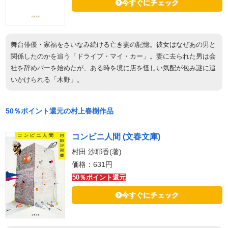
今すぐにチェック
舞台俳優・家福をさいなみ続ける亡き妻の記憶。彼女はなぜあの男と
関係したのかを追う「ドライブ・マイ・カー」。妻に去られた男は会
社を辞めバーを始めたが、ある時を境に店を怪しい気配が包み謎に追
いかけられる「木野」。
50％ポイント還元の村上春樹作品
コンビニ人間 (文春文庫)
村田 沙耶香(著)
価格：631円
50％ポイント還元
今すぐにチェック