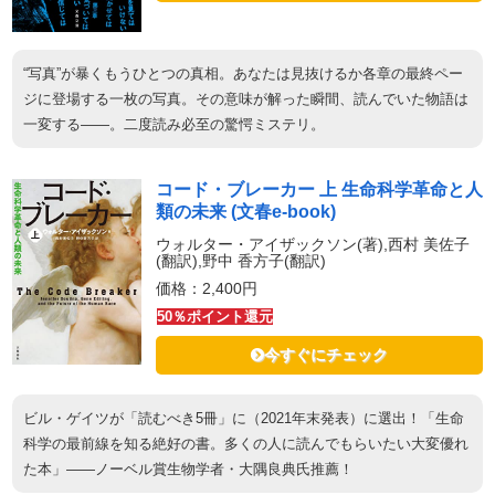
“写真”が暴くもうひとつの真相。あなたは見抜けるか各章の最終ペー
ジに登場する一枚の写真。その意味が解った瞬間、読んでいた物語は
一変する――。二度読み必至の驚愕ミステリ。
コード・ブレーカー 上 生命科学革命と人
類の未来 (文春e-book)
ウォルター・アイザックソン(著),西村 美佐子
(翻訳),野中 香方子(翻訳)
価格：2,400円
50％ポイント還元
今すぐにチェック
ビル・ゲイツが「読むべき5冊」に（2021年末発表）に選出！「生命
科学の最前線を知る絶好の書。多くの人に読んでもらいたい大変優れ
た本」――ノーベル賞生物学者・大隅良典氏推薦！