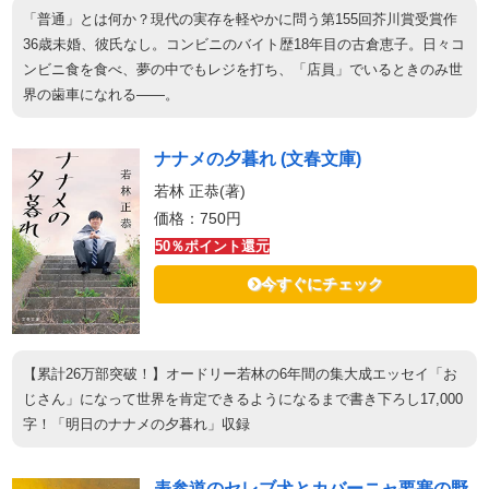
「普通」とは何か？現代の実存を軽やかに問う第155回芥川賞受賞作
36歳未婚、彼氏なし。コンビニのバイト歴18年目の古倉恵子。日々コ
ンビニ食を食べ、夢の中でもレジを打ち、「店員」でいるときのみ世
界の歯車になれる――。
ナナメの夕暮れ (文春文庫)
若林 正恭(著)
価格：750円
50％ポイント還元
今すぐにチェック
【累計26万部突破！】オードリー若林の6年間の集大成エッセイ「お
じさん」になって世界を肯定できるようになるまで書き下ろし17,000
字！「明日のナナメの夕暮れ」収録
表参道のセレブ犬とカバーニャ要塞の野