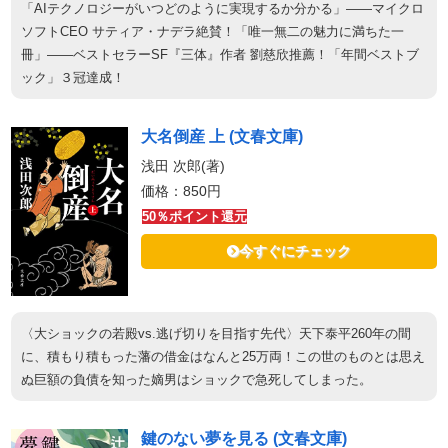
「AIテクノロジーがいつどのように実現するか分かる」――マイクロ
ソフトCEO サティア・ナデラ絶賛！「唯一無二の魅力に満ちた一
冊」――ベストセラーSF『三体』作者 劉慈欣推薦！「年間ベストブ
ック」３冠達成！
大名倒産 上 (文春文庫)
浅田 次郎(著)
価格：850円
50％ポイント還元
今すぐにチェック
〈大ショックの若殿vs.逃げ切りを目指す先代〉天下泰平260年の間
に、積もり積もった藩の借金はなんと25万両！この世のものとは思え
ぬ巨額の負債を知った嫡男はショックで急死してしまった。
鍵のない夢を見る (文春文庫)