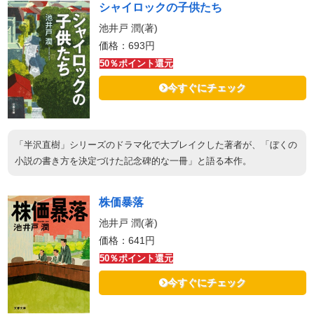
シャイロックの子供たち
池井戸 潤(著)
価格：693円
50％ポイント還元
今すぐにチェック
「半沢直樹」シリーズのドラマ化で大ブレイクした著者が、「ぼくの
小説の書き方を決定づけた記念碑的な一冊」と語る本作。
株価暴落
池井戸 潤(著)
価格：641円
50％ポイント還元
今すぐにチェック