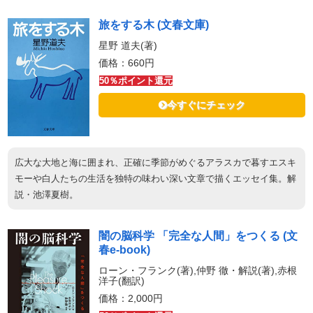
旅をする木 (文春文庫)
星野 道夫(著)
価格：660円
50％ポイント還元
今すぐにチェック
広大な大地と海に囲まれ、正確に季節がめぐるアラスカで暮すエスキ
モーや白人たちの生活を独特の味わい深い文章で描くエッセイ集。解
説・池澤夏樹。
闇の脳科学 「完全な人間」をつくる (文
春e-book)
ローン・フランク(著),仲野 徹・解説(著),赤根
洋子(翻訳)
価格：2,000円