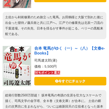
土佐から剣術修業のため旅立った竜馬。お田鶴様と大阪で別れた後に
出会った寝待ノ藤兵衛と共に江戸へ。江戸での修業先は北辰一刀流の
千葉道場。その矢先、日本を揺るがす事件が起こる。ペリーの黒船来
航である。
合本 竜馬がゆく（一）～（八）【文春e-
Books】
司馬遼太郎(著)
価格：5,500円
50％ポイント還元
今すぐにチェック
総発行部数2500万部超！ 坂本竜馬の奇蹟の生涯を壮大なスケールで
描く、司馬文学の金字塔、全８巻（文春文庫）が合本に。 土佐の郷
士の次男坊に生まれながら、ついには維新回天の立役者となった坂本