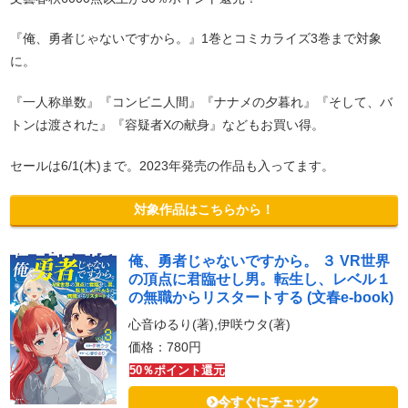
『俺、勇者じゃないですから。』1巻とコミカライズ3巻まで対象
に。
『一人称単数』『コンビニ人間』『ナナメの夕暮れ』『そして、バ
トンは渡された』『容疑者Xの献身』などもお買い得。
セールは6/1(木)まで。2023年発売の作品も入ってます。
対象作品はこちらから！
俺、勇者じゃないですから。 ３ VR世界
の頂点に君臨せし男。転生し、レベル１
の無職からリスタートする (文春e-book)
心音ゆるり(著),伊咲ウタ(著)
価格：780円
50％ポイント還元
今すぐにチェック