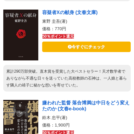
容疑者Xの献身 (文春文庫)
東野 圭吾(著)
価格：770円
50％ポイント還元
今すぐにチェック
累計290万部突破。直木賞を受賞した大ベストセラー！天才数学者で
ありながら不遇な日々を送っていた高校教師の石神は、一人娘と暮ら
す隣人の靖子に秘かな想いを寄せていた。
嫌われた監督 落合博満は中日をどう変え
たのか (文春e-book)
鈴木 忠平(著)
価格：1,900円
50％ポイント還元