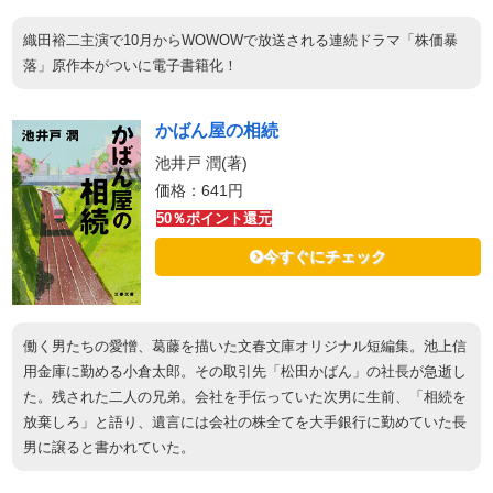
織田裕二主演で10月からWOWOWで放送される連続ドラマ「株価暴
落」原作本がついに電子書籍化！
かばん屋の相続
池井戸 潤(著)
価格：641円
50％ポイント還元
今すぐにチェック
働く男たちの愛憎、葛藤を描いた文春文庫オリジナル短編集。池上信
用金庫に勤める小倉太郎。その取引先「松田かばん」の社長が急逝し
た。残された二人の兄弟。会社を手伝っていた次男に生前、「相続を
放棄しろ」と語り、遺言には会社の株全てを大手銀行に勤めていた長
男に譲ると書かれていた。