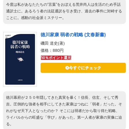
今度は私があなたたちの“言葉”をおぼえる荒井尚人は生活のため手話
通訳士に。あるろう者の法廷通訳を引き受け、過去の事件に対峙する
ことに。感動の社会派ミステリー。
徳川家康 弱者の戦略 (文春新書)
磯田 道史(著)
価格：880円
50％ポイント還元
今すぐにチェック
徳川幕府が２５０年隠してきた真実を暴く！信長、信玄、そして秀
吉。圧倒的な強者を相手にしてきた家康はつねに「弱者」だった。そ
れがなぜ天下人となったのか？ そこには弱者だから取り得た戦略、
ライバルからの旺盛な「学び」があった。第一人者が家康の実像に迫
る。