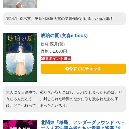
第147回直木賞、第15回本屋大賞の受賞作家が到達した新境地！
琥珀の夏 (文春e-book)
辻村 深月(著)
価格：1,800円
50％ポイント還元
今すぐにチェック
大人になる途中で、私たちが取りこぼし、忘れてしまったものは、ど
うなるんだろう――。封じられた時間のなかに取り残されたあの子
は、どこへ行ってしまったんだろう。
北関東「移民」アンダーグラウンド ベト
ナム人不法滞在者たちの青春と犯罪 (文