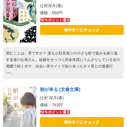
辻村深月(著)
価格：550円
50％ポイント還元
今すぐにチェック
望むことは、罪ですか？ 誰もが顔見知りの小さな町で盗みを繰り返
す友達のお母さん、結婚をせっつく田舎体質にうんざりしている女の
周囲で続くボヤ、出会い系サイトで知り合ったＤＶ男との逃避行
──。
朝が来る (文春文庫)
辻村 深月(著)
価格：763円
50％ポイント還元
今すぐにチェック