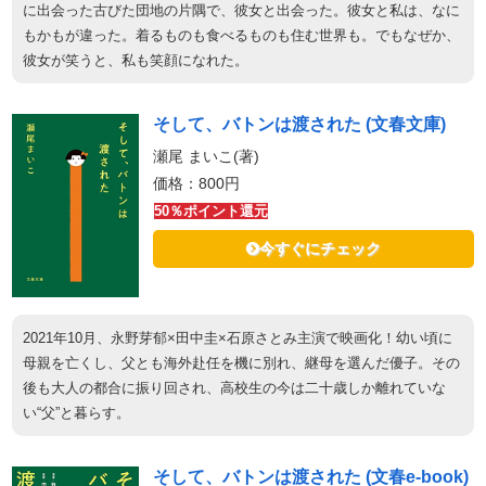
に出会った古びた団地の片隅で、彼女と出会った。彼女と私は、なに
もかもが違った。着るものも食べるものも住む世界も。でもなぜか、
彼女が笑うと、私も笑顔になれた。
そして、バトンは渡された (文春文庫)
瀬尾 まいこ(著)
価格：800円
50％ポイント還元
今すぐにチェック
2021年10月、永野芽郁×田中圭×石原さとみ主演で映画化！幼い頃に
母親を亡くし、父とも海外赴任を機に別れ、継母を選んだ優子。その
後も大人の都合に振り回され、高校生の今は二十歳しか離れていな
い“父”と暮らす。
そして、バトンは渡された (文春e-book)