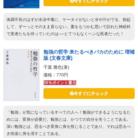
今すぐにチェック
体調不良のはずが水泳中毒に、ケータイがないと冷や汗がでる、勃起
して、ずーっとそのまま直らない。藁をもつかむ思いで訪れた神経科
で患者たちを待っていたのは──とてつもなくヘンな医者だった！
勉強の哲学 来たるべきバカのために 増補
版 (文春文庫)
千葉 雅也(著)
価格：770円
50％ポイント還元
今すぐにチェック
「勉強」が気になっているすべての人へ！勉強ができるようになるた
めには、変身が必要だ。勉強とは、かつての自分を失うことである。
深い勉強とは、恐るべき変身に身を投じることであり、それは恐るべ
き快楽に身を浸すことである。