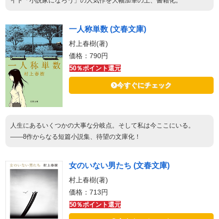
イト「小説家になろう」の人気作を大幅加筆の上、書籍化。
一人称単数 (文春文庫)
村上春樹(著)
価格：790円
50％ポイント還元
今すぐにチェック
人生にあるいくつかの大事な分岐点。そして私は今ここにいる。
――8作からなる短篇小説集、待望の文庫化！
女のいない男たち (文春文庫)
村上春樹(著)
価格：713円
50％ポイント還元