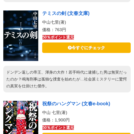
テミスの剣 (文春文庫)
中山七里(著)
価格：763円
50％ポイント還元
今すぐにチェック
ドンデン返しの帝王、渾身の大作！若手時代に逮捕した男は無実だっ
たのか？鳴海刑事は孤独な捜査を始めたが…社会派ミステリーに驚愕
の真実を仕掛けた傑作。
祝祭のハングマン (文春e-book)
中山 七里(著)
価格：1,900円
50％ポイント還元