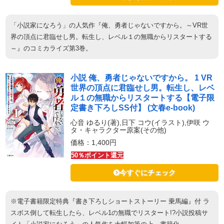
「小説家になろう」の人気作『俺、勇者じゃないですから。～VR世
界の頂点に君臨せし男。転生し、レベル１の無職からリスタートする
～』のコミカライズ第3巻。
小説 俺、勇者じゃないですから。 1 VR
世界の頂点に君臨せし男。転生し、レベ
ル１の無職からリスタートする【電子限
定書き下ろしSS付】 (文春e-book)
心音 ゆるり(著),日下 コウ(イラスト),伊咲 ウ
タ・キャラクター原案(その他)
価格：1,400円
50％ポイント還元
今すぐにチェック
※電子書籍限定特典『書き下ろしショートストーリー 乗馬編』付 ラ
スボス倒して転生したら、レベル1の無職でリスタート!?小説投稿サ