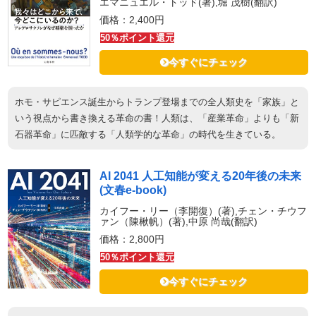
エマニュエル・トッド(著),堀 茂樹(翻訳)
価格：2,400円
50％ポイント還元
今すぐにチェック
ホモ・サピエンス誕生からトランプ登場までの全人類史を「家族」と
いう視点から書き換える革命の書！人類は、「産業革命」よりも「新
石器革命」に匹敵する「人類学的な革命」の時代を生きている。
AI 2041 人工知能が変える20年後の未来
(文春e-book)
カイフー・リー（李開復）(著),チェン・チウフ
ァン（陳楸帆）(著),中原 尚哉(翻訳)
価格：2,800円
50％ポイント還元
今すぐにチェック