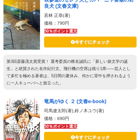
良犬 (文春文庫)
若林 正恭(著)
価格：790円
50％ポイント還元
今すぐにチェック
第3回斎藤茂太賞受賞！ 選考委員の椎名誠氏に「新しい旅文学の誕
生」と絶賛された名作紀行文。飛行機の空席は残り1席――芸人とし
て多忙を極める著者は、5日間の夏休み、何かに背中を押されるよう
に一人キューバへと旅立った。
竜馬がゆく ２ (文春e-book)
司馬遼太郎(著),鈴ノ木ユウ(著)
価格：690円
50％ポイント還元
今すぐにチェック