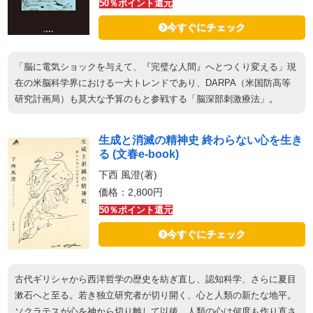
50％ポイント還元
今すぐにチェック
「脳に電気ショックを与えて、『完璧な人間』へとつくり変える」現
在の米脳科学界における一大トレンドであり、DARPA（米国防高等
研究計画局）も莫大な予算のもと参戦する「脳深部刺激療法」。
生成と消滅の精神史 終わらない心を生き
る (文春e-book)
下西 風澄(著)
価格：2,800円
50％ポイント還元
今すぐにチェック
古代ギリシャから西洋哲学の歴史を紡ぎ直し、認知科学、さらに夏目
漱石へと至る。若き独立研究者が切り開く、心と人類の新たな地平。
ソクラテスが心を神から切り離して以後、人類の心は何度も作り直さ