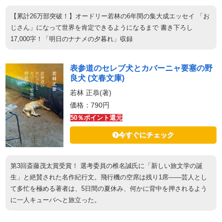
【累計26万部突破！】オードリー若林の6年間の集大成エッセイ 「お
じさん」になって世界を肯定できるようになるまで 書き下ろし
17,000字！「明日のナナメの夕暮れ」収録
表参道のセレブ犬とカバーニャ要塞の野
良犬 (文春文庫)
若林 正恭(著)
価格：790円
50％ポイント還元
今すぐにチェック
第3回斎藤茂太賞受賞！ 選考委員の椎名誠氏に「新しい旅文学の誕
生」と絶賛された名作紀行文。飛行機の空席は残り1席――芸人とし
て多忙を極める著者は、5日間の夏休み、何かに背中を押されるよう
に一人キューバへと旅立った。