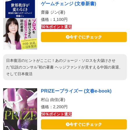
ゲームチェンジ (文春新書)
齋藤 ジン(著)
価格：1,100円
50％ポイント還元
今すぐにチェック
日本復活のヒントがここに！あのジョージ・ソロスを大儲けさせ
た“伝説のコンサル”初の著書 ヘッジファンドが見すえる中国の衰退、
そして日本復活
PRIZEープライズー (文春e-book)
村山 由佳(著)
価格：2,200円
50％ポイント還元
今すぐにチェック