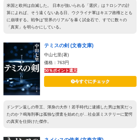
米国と欧州は自滅した。 日本が強いられる「選択」は？ロシアの計
算によれば、そう遠くないある日、ウクライナ軍はキエフ政権ととも
に崩壊する。戦争は“世界のリアル”を暴く試金石で、すでに数々の
「真実」を明らかにしている。
テミスの剣 (文春文庫)
中山七里(著)
価格：763円
50％ポイント還元
今すぐにチェック
ドンデン返しの帝王、渾身の大作！若手時代に逮捕した男は無実だっ
たのか？鳴海刑事は孤独な捜査を始めたが…社会派ミステリーに驚愕
の真実を仕掛けた傑作。
ネメシスの使者 (文春文庫)