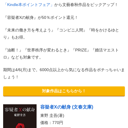
「Kindle本ポイントフェア」
から文藝春秋作品をピックアップ！
『容疑者Xの献身』が50％ポイント還元！
『未来の働き方を考えよう』『コンビニ人間』『時をかけるゆと
り』もお得。
『油断！』『世界秩序が変わるとき』『PRIZE』『婚活マエスト
ロ』なども対象です。
期間は4/6(月)まで。6000点以上から気になる作品をポチっちゃいま
しょう！
対象作品はこちらから！
容疑者Xの献身 (文春文庫)
東野 圭吾(著)
価格：770円