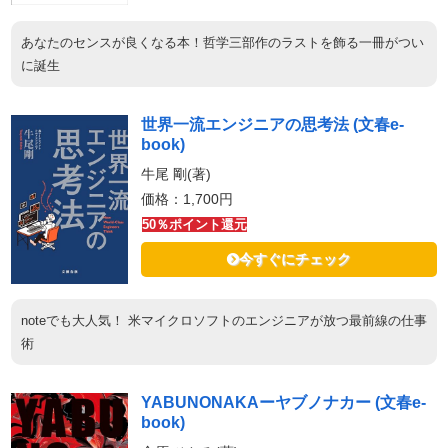
あなたのセンスが良くなる本！哲学三部作のラストを飾る一冊がつい
に誕生
世界一流エンジニアの思考法 (文春e-
book)
牛尾 剛(著)
価格：1,700円
50％ポイント還元
今すぐにチェック
noteでも大人気！ 米マイクロソフトのエンジニアが放つ最前線の仕事
術
YABUNONAKAーヤブノナカー (文春e-
book)