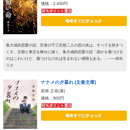
価格：2,400円
50％ポイント還元
今すぐにチェック
集大成的恋愛小説、圧巻の千三百枚二人の恋の炎は、すべてを焼きつ
くす。京都と東京を舞台に描く、集大成的恋愛小説「誰かを傷つける
のはこわいけど、傷つけなければ生まれない感情もある。」――綿矢
りさ
ナナメの夕暮れ (文春文庫)
若林 正恭(著)
価格：800円
50％ポイント還元
今すぐにチェック