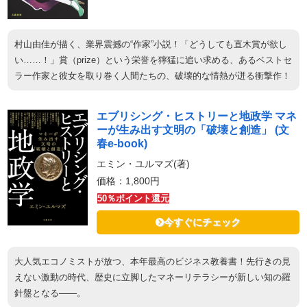
村山由佳が描く、業界震撼の“作家”小説！「どうしても直木賞が欲し
い……！」賞（prize）という栄誉を獰猛に追い求める、あるベストセ
ラー作家と彼女を取り巻く人間たちの、破壊的な情熱が迸る衝撃作！
エブリシング・ヒストリーと地政学 マネ
ーが生み出す文明の「破壊と創造」 (文
春e-book)
エミン・ユルマズ(著)
価格：1,800円
50％ポイント還元
今すぐにチェック
大人気エコノミストが放つ、本年最高のビジネス教養書！先行きの見
えない激動の時代、歴史に立脚したマネーリテラシーが新しい知の羅
針盤となる――。