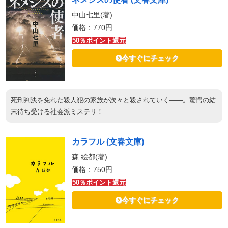
中山七里(著)
価格：770円
50％ポイント還元
今すぐにチェック
死刑判決を免れた殺人犯の家族が次々と殺されていく――。驚愕の結
末待ち受ける社会派ミステリ！
カラフル (文春文庫)
森 絵都(著)
価格：750円
50％ポイント還元
今すぐにチェック