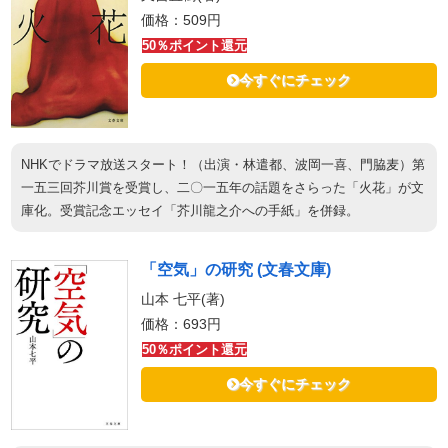
価格：509円
50％ポイント還元
今すぐにチェック
NHKでドラマ放送スタート！（出演・林遣都、波岡一喜、門脇麦）第
一五三回芥川賞を受賞し、二〇一五年の話題をさらった「火花」が文
庫化。受賞記念エッセイ「芥川龍之介への手紙」を併録。
「空気」の研究 (文春文庫)
山本 七平(著)
価格：693円
50％ポイント還元
今すぐにチェック