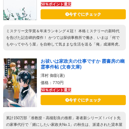
50％ポイント還元
今すぐにチェック
ミステリー文学賞＆年末ランキング４冠！ 本格ミステリーの新時代
を告げた記念碑的傑作！ かつては探偵事務所で働き、いまは「何で
もやってやろう屋」を自称して気ままな生活を送る「俺」成瀬将虎。
お祓いは家政夫の仕事ですか 霞書房の幽
霊事件帖 (文春文庫)
澤村 御影(著)
価格：770円
50％ポイント還元
今すぐにチェック
累計150万部「准教授・高槻彰良の推察」著者新シリーズ！バイト先
の家事代行で「婿にしたい家政夫No.1」の秋生は、派遣された貸本屋