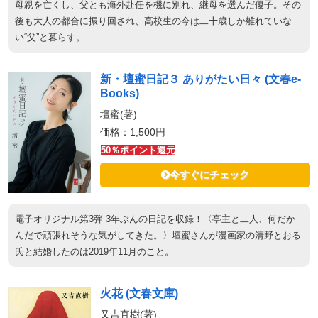
母親を亡くし、父とも海外赴任を機に別れ、継母を選んだ優子。その
後も大人の都合に振り回され、高校生の今は二十歳しか離れていな
い“父”と暮らす。
新・壇蜜日記３ ありがたい日々 (文春e-
Books)
壇蜜(著)
価格：1,500円
50％ポイント還元
今すぐにチェック
電子オリジナル第3弾 3年ぶんの日記を収録！〈亭主と二人、何だか
んだで頑張れそうな気がしてきた。〉壇蜜さんが漫画家の清野とおる
氏と結婚したのは2019年11月のこと。
火花 (文春文庫)
又吉直樹(著)