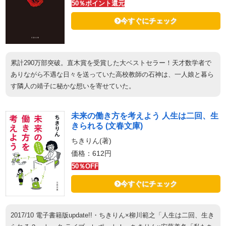
50％ポイント還元
今すぐにチェック
累計290万部突破。直木賞を受賞した大ベストセラー！天才数学者で
ありながら不遇な日々を送っていた高校教師の石神は、一人娘と暮ら
す隣人の靖子に秘かな想いを寄せていた。
未来の働き方を考えよう 人生は二回、生
きられる (文春文庫)
ちきりん(著)
価格：612円
50％OFF
今すぐにチェック
2017/10 電子書籍版update!!・ちきりん×柳川範之「人生は二回、生き