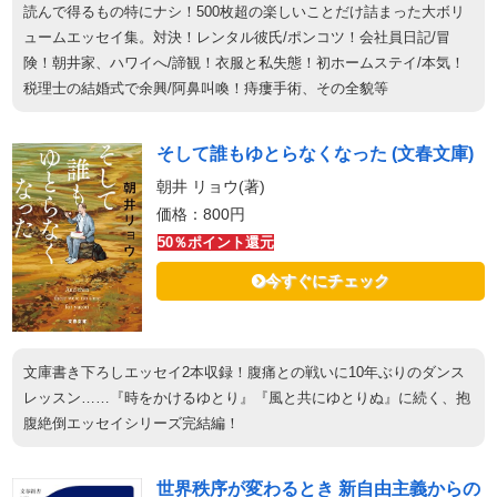
読んで得るもの特にナシ！500枚超の楽しいことだけ詰まった大ボリ
ュームエッセイ集。対決！レンタル彼氏/ポンコツ！会社員日記/冒
険！朝井家、ハワイへ/諦観！衣服と私失態！初ホームステイ/本気！
税理士の結婚式で余興/阿鼻叫喚！痔瘻手術、その全貌等
そして誰もゆとらなくなった (文春文庫)
朝井 リョウ(著)
価格：800円
50％ポイント還元
今すぐにチェック
文庫書き下ろしエッセイ2本収録！腹痛との戦いに10年ぶりのダンス
レッスン……『時をかけるゆとり』『風と共にゆとりぬ』に続く、抱
腹絶倒エッセイシリーズ完結編！
世界秩序が変わるとき 新自由主義からの