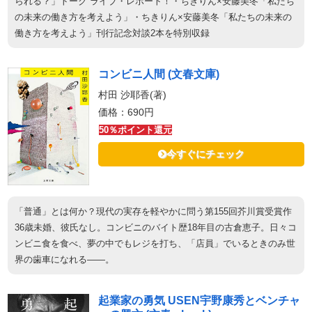
られる？」トーク ライブ・レポート！・ちきりん×安藤美冬「私たち
の未来の働き方を考えよう」・ちきりん×安藤美冬「私たちの未来の
働き方を考えよう」刊行記念対談2本を特別収録
コンビニ人間 (文春文庫)
村田 沙耶香(著)
価格：690円
50％ポイント還元
今すぐにチェック
「普通」とは何か？現代の実存を軽やかに問う第155回芥川賞受賞作
36歳未婚、彼氏なし。コンビニのバイト歴18年目の古倉恵子。日々コ
ンビニ食を食べ、夢の中でもレジを打ち、「店員」でいるときのみ世
界の歯車になれる――。
起業家の勇気 USEN宇野康秀とベンチャ