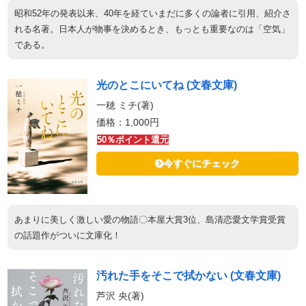
昭和52年の発表以来、40年を経ていまだに多くの論者に引用、紹介さ
れる名著。日本人が物事を決めるとき、もっとも重要なのは「空気」
である。
光のとこにいてね (文春文庫)
一穂 ミチ(著)
価格：1,000円
50％ポイント還元
今すぐにチェック
あまりに美しく激しい愛の物語〇本屋大賞3位、島清恋愛文学賞受賞
の話題作がついに文庫化！
汚れた手をそこで拭かない (文春文庫)
芦沢 央(著)