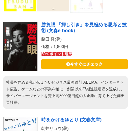
勝負眼 「押し引き」を見極める思考と技
術 (文春e-book)
藤田 晋(著)
価格：1,800円
50％ポイント還元
今すぐにチェック
社長を辞める私が伝えたいビジネス最強鉄則 ABEMA、インターネッ
ト広告、ゲームなどの事業を軸に、創業以来27期連続増収を達成し、
サイバーエージェントを売上高8000億円超の大企業に育て上げた藤田
晋社長。
時をかけるゆとり (文春文庫)
朝井リョウ(著)