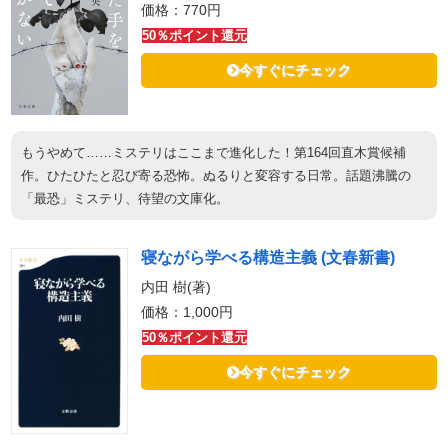
価格：770円
50％ポイント還元
今すぐにチェック
もうやめて……ミステリはここまで進化した！第164回直木賞候補
作。ひたひたと忍び寄る恐怖。ぬるりと変容する日常。話題沸騰の
「最恐」ミステリ、待望の文庫化。
寝ながら学べる構造主義 (文春新書)
内田 樹(著)
価格：1,000円
50％ポイント還元
今すぐにチェック