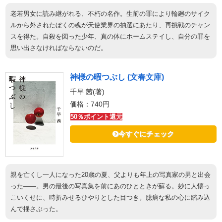
老若男女に読み継がれる、不朽の名作。生前の罪により輪廻のサイク
ルから外されたぼくの魂が天使業界の抽選にあたり、再挑戦のチャン
スを得た。自殺を図った少年、真の体にホームステイし、自分の罪を
思い出さなければならないのだ。
神様の暇つぶし (文春文庫)
千早 茜(著)
価格：740円
50％ポイント還元
今すぐにチェック
親を亡くし一人になった20歳の夏、父よりも年上の写真家の男と出会
った――。男の最後の写真集を前にあのひとときが蘇る。妙に人懐っ
こいくせに、時折みせるひやりとした目つき。臆病な私の心に踏み込
んで揺さぶった。