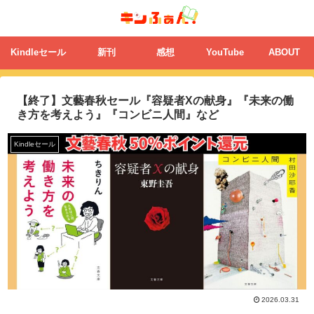
Kindleセール
新刊
感想
YouTube
ABOUT
【終了】文藝春秋セール『容疑者Xの献身』『未来の働
き方を考えよう』『コンビニ人間』など
Kindleセール
2026.03.31