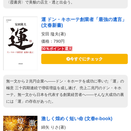
〈霞書房〉で美貌の店主・透と出会う。
運 ドン・キホーテ創業者「最強の遺言」
(文春新書)
安田 隆夫(著)
価格：790円
50％ポイント還元
今すぐにチェック
無一文から２兆円企業へ――ドン・キホーテを成功に導いた「運」の
極意 三十四期連続で増収増益を成し遂げ、売上二兆円のドン・キホ
ーテ。無一文から日本を代表する創業経営者へ――そんな大成功の裏
には「運」の存在があった。
激しく煌めく短い命 (文春e-book)
綿矢 りさ(著)