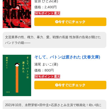
金原 ひとみ(著)
価格：2,400円
50％ポイント還元
今すぐにチェック
文芸業界の性、権力、暴力、愛。戦慄の長篇 性加害の告発が開けた
パンドラの箱――
そして、バトンは渡された (文春文庫)
瀬尾 まいこ(著)
価格：800円
50％ポイント還元
今すぐにチェック
2021年10月、永野芽郁×田中圭×石原さとみ主演で映画化！幼い頃に