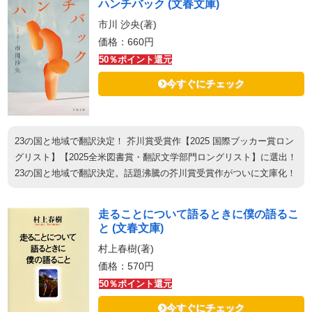
ハンチバック (文春文庫)
市川 沙央(著)
価格：660円
50％ポイント還元
今すぐにチェック
23の国と地域で翻訳決定！ 芥川賞受賞作【2025 国際ブッカー賞ロン
グリスト】【2025全米図書賞・翻訳文学部門ロングリスト】に選出！
23の国と地域で翻訳決定。話題沸騰の芥川賞受賞作がついに文庫化！
走ることについて語るときに僕の語るこ
と (文春文庫)
村上春樹(著)
価格：570円
50％ポイント還元
今すぐにチェック