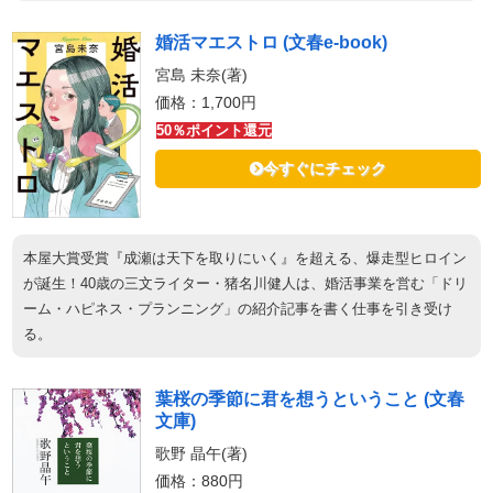
婚活マエストロ (文春e-book)
宮島 未奈(著)
価格：1,700円
50％ポイント還元
今すぐにチェック
本屋大賞受賞『成瀬は天下を取りにいく』を超える、爆走型ヒロイン
が誕生！40歳の三文ライター・猪名川健人は、婚活事業を営む「ドリ
ーム・ハピネス・プランニング」の紹介記事を書く仕事を引き受け
る。
葉桜の季節に君を想うということ (文春
文庫)
歌野 晶午(著)
価格：880円