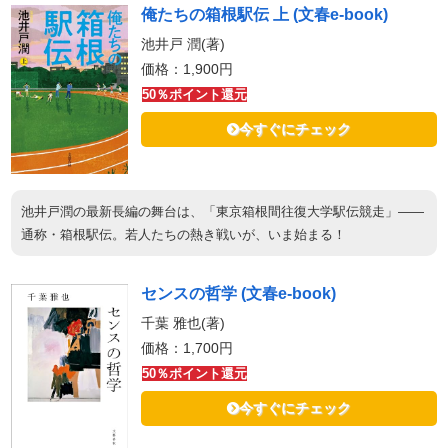
俺たちの箱根駅伝 上 (文春e-book)
池井戸 潤(著)
価格：1,900円
50％ポイント還元
今すぐにチェック
池井戸潤の最新長編の舞台は、「東京箱根間往復大学駅伝競走」――
通称・箱根駅伝。若人たちの熱き戦いが、いま始まる！
センスの哲学 (文春e-book)
千葉 雅也(著)
価格：1,700円
50％ポイント還元
今すぐにチェック