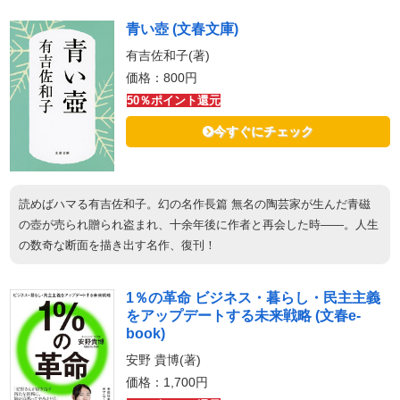
青い壺 (文春文庫)
有吉佐和子(著)
価格：800円
50％ポイント還元
今すぐにチェック
読めばハマる有吉佐和子。幻の名作長篇 無名の陶芸家が生んだ青磁
の壺が売られ贈られ盗まれ、十余年後に作者と再会した時——。人生
の数奇な断面を描き出す名作、復刊！
1％の革命 ビジネス・暮らし・民主主義
をアップデートする未来戦略 (文春e-
book)
安野 貴博(著)
価格：1,700円