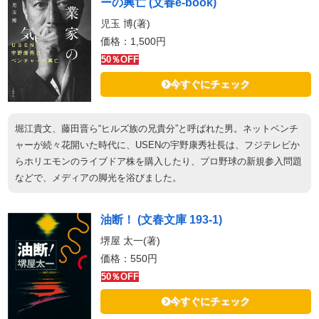
ーの興亡 (文春e-book)
児玉 博(著)
価格：1,500円
50％OFF
今すぐにチェック
堀江貴文、藤田晋ら“ヒルズ族の兄貴分”と呼ばれた男。ネットベンチ
ャーが続々花開いた時代に、USENの宇野康秀社長は、フジテレビか
らホリエモンのライブドア株を購入したり、プロ野球の新規参入問題
などで、メディアの脚光を浴びました。
油断！ (文春文庫 193-1)
堺屋 太一(著)
価格：550円
50％OFF
今すぐにチェック