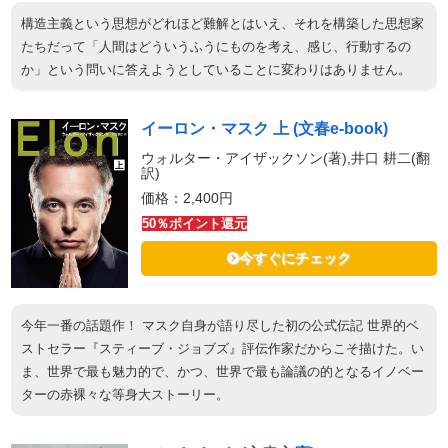
構造主義という思想がどれほど難解とはいえ、それを構築した思想家
たちだって「人間はどういうふうにものを考え、感じ、行動するの
か」という問いに答えようとしていることに変わりはありません。
イーロン・マスク 上 (文春e-book)
ウォルター・アイザックソン(著),井口 耕二(翻
訳)
価格：2,400円
50％ポイント還元
今すぐにチェック
今年一番の話題作！ マスク自身が語り尽した初の公式伝記 世界的ベ
ストセラー『スティーブ・ジョブズ』評伝作家だからこそ描けた。い
ま、世界で最も魅力的で、かつ、世界で最も論議の的となるイノベー
ターの赤裸々な等身大ストーリー。