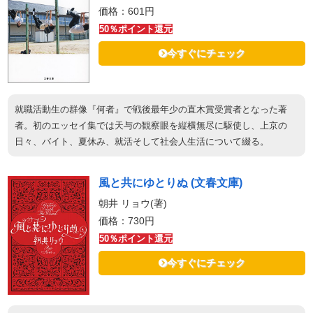
価格：601円
50％ポイント還元
今すぐにチェック
就職活動生の群像『何者』で戦後最年少の直木賞受賞者となった著
者。初のエッセイ集では天与の観察眼を縦横無尽に駆使し、上京の
日々、バイト、夏休み、就活そして社会人生活について綴る。
風と共にゆとりぬ (文春文庫)
朝井 リョウ(著)
価格：730円
50％ポイント還元
今すぐにチェック