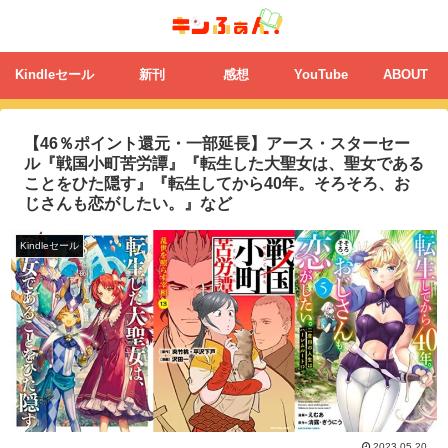
Kindleセール
新刊
感想
YouTube
ABOUT
【46％ポイント還元・一部延長】アース・スターセー
ル『戦国小町苦労譚』『転生した大聖女は、聖女である
ことをひた隠す』『転生してから40年。そろそろ、お
じさんも恋がしたい。』など
Kindleセール
2023.05.20