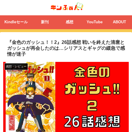
Kindleセール
新刊
感想
YouTube
ABOUT
『金色のガッシュ！！2』26話感想 戦いを終えた清麿と
ガッシュが再会したのは…シリアスとギャグの緩急で感
情が迷子
感想・レビュー