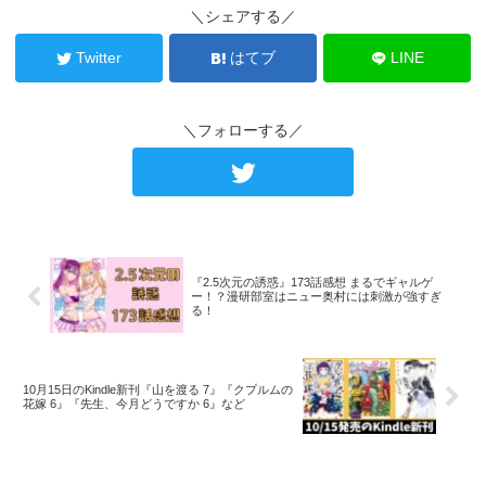
＼シェアする／
Twitter
はてブ
LINE
＼フォローする／
『2.5次元の誘惑』173話感想 まるでギャルゲ
ー！？漫研部室はニュー奥村には刺激が強すぎ
る！
10月15日のKindle新刊『山を渡る 7』『クプルムの
花嫁 6』『先生、今月どうですか 6』など