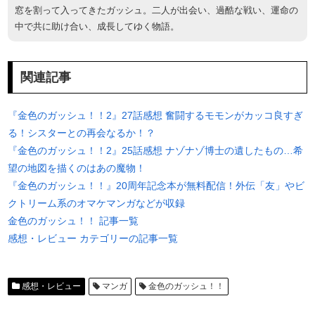
窓を割って入ってきたガッシュ。二人が出会い、過酷な戦い、運命の
中で共に助け合い、成長してゆく物語。
関連記事
『金色のガッシュ！！2』27話感想 奮闘するモモンがカッコ良すぎ
る！シスターとの再会なるか！？
『金色のガッシュ！！2』25話感想 ナゾナゾ博士の遺したもの…希
望の地図を描くのはあの魔物！
『金色のガッシュ！！』20周年記念本が無料配信！外伝「友」やビ
クトリーム系のオマケマンガなどが収録
金色のガッシュ！！ 記事一覧
感想・レビュー カテゴリーの記事一覧
感想・レビュー
マンガ
金色のガッシュ！！