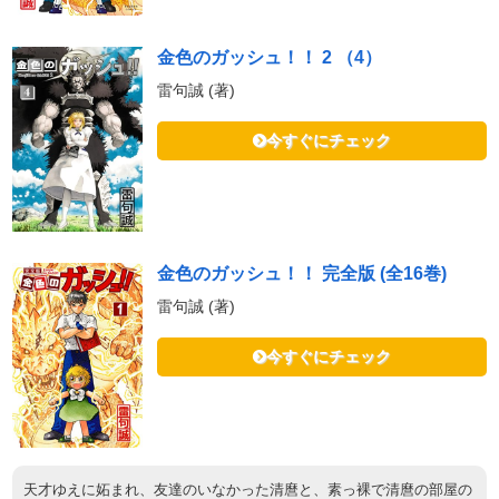
金色のガッシュ！！ 2 （4）
雷句誠 (著)
今すぐにチェック
金色のガッシュ！！ 完全版 (全16巻)
雷句誠 (著)
今すぐにチェック
天才ゆえに妬まれ、友達のいなかった清麿と、素っ裸で清麿の部屋の