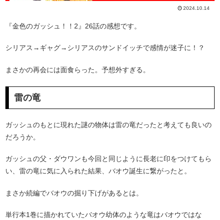
2024.10.14
『金色のガッシュ！！2』26話の感想です。
シリアス→ギャグ→シリアスのサンドイッチで感情が迷子に！？
まさかの再会には面食らった。予想外すぎる。
雷の竜
ガッシュのもとに現れた謎の物体は雷の竜だったと考えても良いの
だろうか。
ガッシュの父・ダウワンも今回と同じように長老に印をつけてもら
い、雷の竜に気に入られた結果、バオウ誕生に繋がったと。
まさか続編でバオウの掘り下げがあるとは。
単行本1巻に描かれていたバオウ幼体のような竜はバオウではな