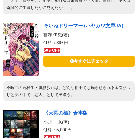
ことで、運命を共にする。飛行機は未曾有の巨大嵐に遭遇し、乗客は
奇跡的に生還したかに見えたが――。
そいねドリーマー (ハヤカワ文庫JA)
宮澤 伊織(著)
価格：396円
50％OFF
今すぐにチェック
不眠症の高校生・帆影沙耶は、どんな相手でも眠らせられる金春ひつ
じと夢の中で「恋人」として出逢う。
《天冥の標》合本版
小川 一水(著)
価格：5,000円
50％OFF