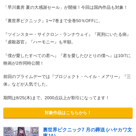
「早川書房 夏の大感謝セール」が開催！今回は国内作品も対象！
『裏世界ピクニック』1〜7巻まで全巻50％OFFに。
『ツインスター・サイクロン・ランナウェイ』『死刑にいたる病』
『虐殺器官』『ハーモニー』も半額。
『僕が愛したすべての君へ』『君を愛したひとりの僕へ』は10/7に
映画が2作同時公開！
前回のプライムデーでは『プロジェクト・ヘイル・メアリー』『三
体』などが人気でした。
期間は8/25(木)まで。2000点以上が割引になってます！
対象作品はこちらから！
裏世界ピクニック7 月の葬送 (ハヤカワ文
庫JA)