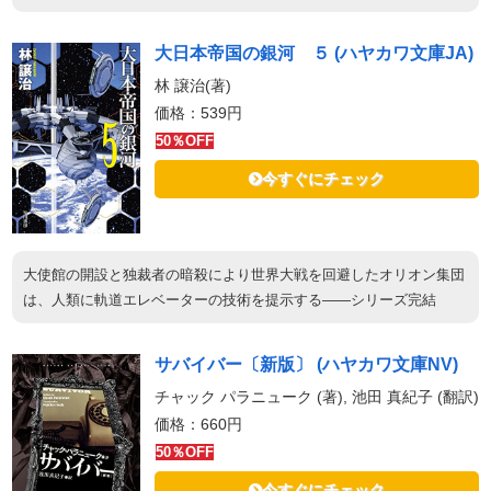
大日本帝国の銀河 ５ (ハヤカワ文庫JA)
林 譲治(著)
価格：539円
50％OFF
今すぐにチェック
大使館の開設と独裁者の暗殺により世界大戦を回避したオリオン集団
は、人類に軌道エレベーターの技術を提示する――シリーズ完結
サバイバー〔新版〕 (ハヤカワ文庫NV)
チャック パラニューク (著), 池田 真紀子 (翻訳)
価格：660円
50％OFF
今すぐにチェック