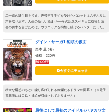
二十歳の誕生日を控え、声帯再生手術を受けたバロットは六年ぶりに
声を取り戻す。人生の新しい始まり──その記念スべき日に祝福と面
会の要求を告げたのは、ウフコックを拘禁し続けるハンターだった。
グイン・サーガ1 豹頭の仮面
栗本 薫 (著)
価格：220円
50％OFF
今すぐにチェック
壮大な構想のもとに繰り広げられる絢爛たるドラマの開幕！（※電子
書籍版には口絵・挿絵が収録されておりません）
最後にして最初のアイドル (ハヤカワ文