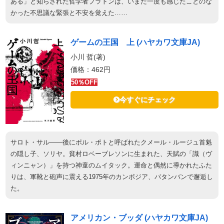
ある」と知らされた哲学者プラトンは、いまだ一度も感じたことのな
かった不思議な緊張と不安を覚えた……
ゲームの王国 上 (ハヤカワ文庫JA)
小川 哲(著)
価格：462円
50％OFF
今すぐにチェック
サロト・サル――後にポル・ポトと呼ばれたクメール・ルージュ首魁
の隠し子、ソリヤ。貧村ロベーブレソンに生まれた、天賦の「識（ヴ
ィンニャン）」を持つ神童のムイタック。運命と偶然に導かれたふた
りは、軍靴と砲声に震える1975年のカンボジア、バタンバンで邂逅し
た。
アメリカン・ブッダ (ハヤカワ文庫JA)