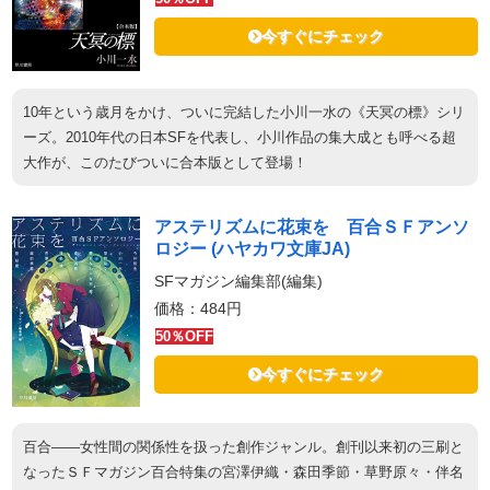
今すぐにチェック
10年という歳月をかけ、ついに完結した小川一水の《天冥の標》シリ
ーズ。2010年代の日本SFを代表し、小川作品の集大成とも呼べる超
大作が、このたびついに合本版として登場！
アステリズムに花束を 百合ＳＦアンソ
ロジー (ハヤカワ文庫JA)
SFマガジン編集部(編集)
価格：484円
50％OFF
今すぐにチェック
百合――女性間の関係性を扱った創作ジャンル。創刊以来初の三刷と
なったＳＦマガジン百合特集の宮澤伊織・森田季節・草野原々・伴名