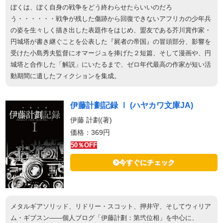
ぼくは、ぼく自身の戦争をどう終わらせたらいいのだろ
う・・・・・・戦争が残した傷跡から回復できないアフリカの少年兵
の姿を生々しく描き出した表題作をはじめ、盟友である芥川賞作家・
円城塔が書き継ぐことを公表した『屍者の帝国』の冒頭部分、影響を
受けた小島秀夫監督にオマージュを捧げた２短篇、そして漫画や、円
城塔と合作した「解説」にいたるまで、ゼロ年代最高の作家が短い活
動期間に遺したフィクションを集成。
伊藤計劃記録 Ⅰ (ハヤカワ文庫JA)
伊藤 計劃(著)
価格：369円
50％OFF
今すぐにチェック
メタルギアソリッド、リドリー・スコット、押井守、そしてウィリア
ム・ギブスン――個人ブログ「伊藤計劃：第弐位相」を中心に、