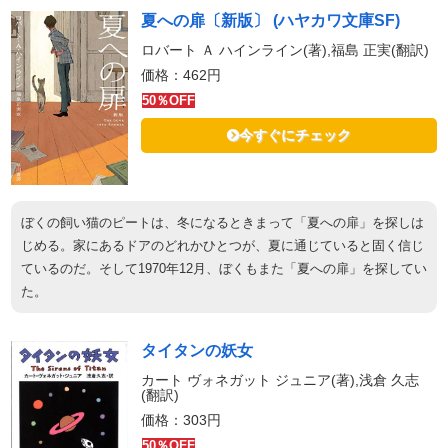
夏への扉〔新版〕 (ハヤカワ文庫SF)
ロバート Ａ ハインライン(著),福島 正実(翻訳)
価格：462円
50％OFF
今すぐにチェック
ぼくの飼い猫のピートは、冬になるときまって「夏への扉」を探しは
じめる。家にあるドアのどれかひとつが、夏に通じていると固く信じ
ているのだ。そして1970年12月、ぼくもまた「夏への扉」を探してい
た。
タイタンの妖女
カート ヴォネガット ジュニア(著),浅倉 久志
(翻訳)
価格：303円
50％OFF