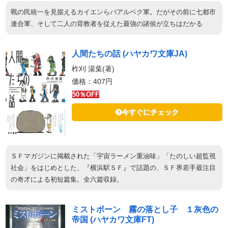
戰の民統一を見据えるカイエンらバアルベク軍。だがその前に七都市
連合軍、そして二人の背教者を従えた最強の諸侯が立ちはだかる
人間たちの話 (ハヤカワ文庫JA)
柞刈 湯葉(著)
価格：407円
50％OFF
今すぐにチェック
ＳＦマガジンに掲載された「宇宙ラーメン重油味」「たのしい超監視
社会」をはじめとした、『横浜駅ＳＦ』で話題の、ＳＦ界若手最注目
の奇才による初短篇集。全六篇収録。
ミストボーン 霧の落とし子 １灰色の
帝国 (ハヤカワ文庫FT)