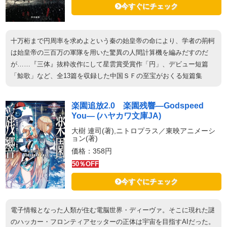
今すぐにチェック
十万桁まで円周率を求めよという秦の始皇帝の命により、学者の荊軻
は始皇帝の三百万の軍隊を用いた驚異の人間計算機を編みだすのだ
が……『三体』抜粋改作にして星雲賞受賞作「円」、デビュー短篇
「鯨歌」など、全13篇を収録した中国ＳＦの至宝がおくる短篇集
楽園追放2.0 楽園残響―Godspeed
You― (ハヤカワ文庫JA)
大樹 連司(著),ニトロプラス／東映アニメーシ
ョン(著)
価格：358円
50％OFF
今すぐにチェック
電子情報となった人類が住む電脳世界・ディーヴァ。そこに現れた謎
のハッカー・フロンティアセッターの正体は宇宙を目指すAIだった。