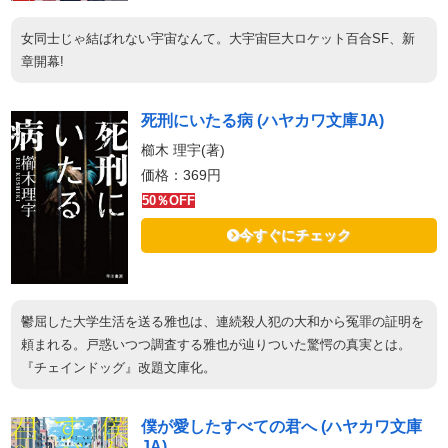
女同士じゃ結ばれない宇宙なんて。大宇宙巨大ロケット百合SF、新
章開幕!
死刑にいたる病 (ハヤカワ文庫JA)
櫛木 理宇(著)
価格：369円
50％OFF
今すぐにチェック
鬱屈した大学生活を送る雅也は、連続殺人犯の大和から冤罪の証明を
頼まれる。戸惑いつつ調査する雅也が辿りついた驚愕の真実とは。
『チェインドッグ』改題文庫化。
僕が愛したすべての君へ (ハヤカワ文庫
JA)