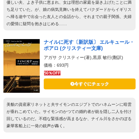
優しい夫、よき子供に恵まれ、女は理想の家庭を築き上げたことに満
ち足りていた。が、娘の病気見舞いを終えてバクダードからイギリス
へ帰る途中で出会った友人との会話から、それまでの親子関係、夫婦
の愛情に疑問を抱きはじめる……
ナイルに死す〔新訳版〕 エルキュール・
ポアロ (クリスティー文庫)
アガサ クリスティー(著),黒原 敏行(翻訳)
価格：693円
50％OFF
今すぐにチェック
美貌の資産家リネットと夫サイモンのエジプトでのハネムーンに暗雲
が垂れこめていた。サイモンのかつての婚約者が銃を隠し二人を付け
回しているのだ。不穏な緊張感が高まるなか、ナイル川をさかのぼる
豪華客船上に一発の銃声が轟く。