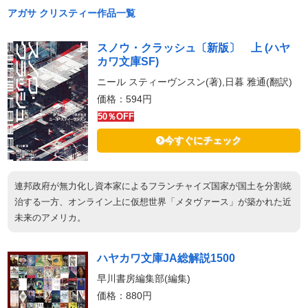
アガサ クリスティー作品一覧
スノウ・クラッシュ〔新版〕 上 (ハヤ
カワ文庫SF)
ニール スティーヴンスン(著),日暮 雅通(翻訳)
価格：594円
50％OFF
今すぐにチェック
連邦政府が無力化し資本家によるフランチャイズ国家が国土を分割統
治する一方、オンライン上に仮想世界「メタヴァース」が築かれた近
未来のアメリカ。
ハヤカワ文庫JA総解説1500
早川書房編集部(編集)
価格：880円