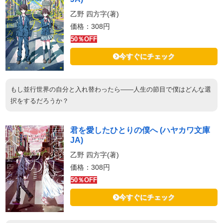
乙野 四方字(著)
価格：308円
50％OFF
今すぐにチェック
もし並行世界の自分と入れ替わったら――人生の節目で僕はどんな選
択をするだろうか？
君を愛したひとりの僕へ (ハヤカワ文庫
JA)
乙野 四方字(著)
価格：308円
50％OFF
今すぐにチェック