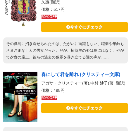
久惠(翻訳)
価格：517円
50％OFF
今すぐにチェック
その孤島に招き寄せられたのは、たがいに面識もない、職業や年齢も
さまざまな十人の男女だった。だが、招待主の姿は島にはなく、やが
て夕食の席上、彼らの過去の犯罪を暴き立てる謎の声が……
春にして君を離れ (クリスティー文庫)
アガサ・クリスティー(著),中村 妙子(著, 翻訳)
価格：495円
50％OFF
今すぐにチェック