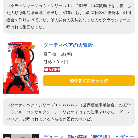
〈クラッシャージョウ・シリーズ１〉2161年、恒星間航行を可能にし
た人類は銀河系全域に進出し、8000におよぶ独立国家の連合体、銀河
連合を作りあげていた。その開発の尖兵となったのがクラッシャーと
呼ばれる集団だった。
ダーティペアの大冒険
高千穂 遙(著)
価格：314円
50％OFF
今すぐにチェック
〈ダーティペア・シリーズ１〉ＷＷＷＡ（世界福祉事業協会）の犯罪
トラブル・コンサルタント、ユリとケイはその仕事ぶりから「ダーテ
ィペア」と呼ばれているうら若き乙女のコンビ。
デューン 砂の惑星〔新訳版〕 上 デュー