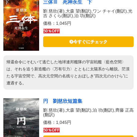
三体Ⅲ 死神永生 下
劉 慈欣(著),大森 望(翻訳),ワン チャイ(翻訳),光
吉 さくら(翻訳),泊 功(翻訳)
価格：1,045円
50％OFF
今すぐにチェック
帰還命令にそむいて逃亡した地球連邦艦隊の宇宙戦艦〈藍色空間〉
は、それを追う新造艦の〈万有引力〉とともに太陽系から離脱。茫漠
たる宇宙空間で、高次元空間の名残りとおぼしき“四次元のかけら”に
遭遇する。
円 劉慈欣短篇集
劉 慈欣(著),大森 望(翻訳),泊 功(翻訳),齊藤 正高
(翻訳)
価格：1,045円
50％OFF