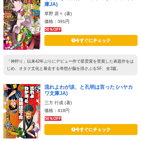
庫JA)
草野 原々 (著)
価格：391円
50％OFF
今すぐにチェック
「神狩り」以来42年ぶりにデビュー作で星雲賞を受賞した表題作をは
じめ、オタク文化と暴走する奇想が脳を揺さぶるSF、全3篇。
流れよわが涙、と孔明は言った (ハヤカ
ワ文庫JA)
三方 行成 (著)
価格：418円
50％OFF
今すぐにチェック