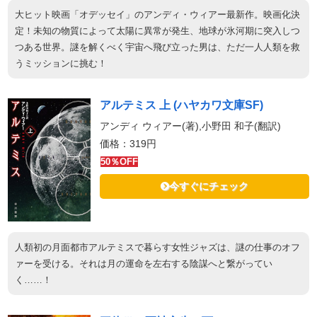
大ヒット映画「オデッセイ」のアンディ・ウィアー最新作。映画化決
定！未知の物質によって太陽に異常が発生、地球が氷河期に突入しつ
つある世界。謎を解くべく宇宙へ飛び立った男は、ただ一人人類を救
うミッションに挑む！
アルテミス 上 (ハヤカワ文庫SF)
アンディ ウィアー(著),小野田 和子(翻訳)
価格：319円
50％OFF
今すぐにチェック
人類初の月面都市アルテミスで暮らす女性ジャズは、謎の仕事のオフ
ァーを受ける。それは月の運命を左右する陰謀へと繋がってい
く……！