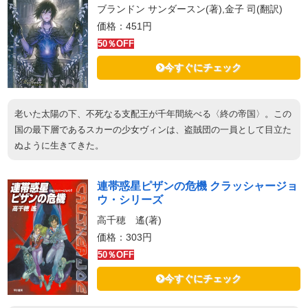
ブランドン サンダースン(著),金子 司(翻訳)
価格：451円
50％OFF
今すぐにチェック
老いた太陽の下、不死なる支配王が千年間統べる〈終の帝国〉。この
国の最下層であるスカーの少女ヴィンは、盗賊団の一員として目立た
ぬように生きてきた。
連帯惑星ピザンの危機 クラッシャージョ
ウ・シリーズ
高千穂 遙(著)
価格：303円
50％OFF
今すぐにチェック