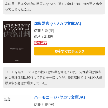
あの日、君は交差点の幽霊になった。過ちの始まりは、俺が君と出会
ってしまったこと。
虐殺器官 (ハヤカワ文庫JA)
伊藤 計劃(著)
価格：315円
50％OFF
今すぐにチェック
９・11を経て、“テロとの戦い”は転機を迎えていた。先進諸国は徹底
的な管理体制に移行してテロを一掃したが、後進諸国では内戦や大規
模虐殺が急激に増加していた。
ハーモニー (ハヤカワ文庫JA)
伊藤 計劃(著)