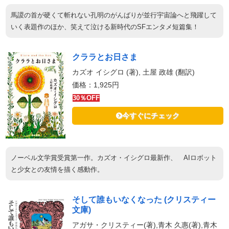
馬謖の首が硬くて斬れない孔明のがんばりが並行宇宙論へと飛躍して
いく表題作のほか、笑えて泣ける新時代のSFエンタメ短篇集！
クララとお日さま
カズオ イシグロ (著), 土屋 政雄 (翻訳)
価格：1,925円
30％OFF
今すぐにチェック
ノーベル文学賞受賞第一作。カズオ・イシグロ最新作、 AIロボット
と少女との友情を描く感動作。
そして誰もいなくなった (クリスティー
文庫)
アガサ・クリスティー(著),青木 久惠(著),青木