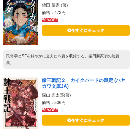
柴田 勝家 (著)
価格：473円
50％OFF
今すぐにチェック
民俗学とSFを鮮やかに交えた６篇を収録する、柴田勝家初の短篇
集。
隷王戦記２ カイクバードの裁定 (ハヤ
カワ文庫JA)
森山 光太郎(著)
価格：506円
50％OFF
今すぐにチェック