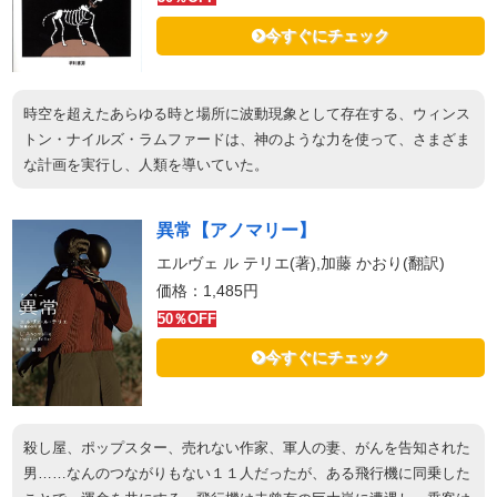
今すぐにチェック
時空を超えたあらゆる時と場所に波動現象として存在する、ウィンス
トン・ナイルズ・ラムファードは、神のような力を使って、さまざま
な計画を実行し、人類を導いていた。
異常【アノマリー】
エルヴェ ル テリエ(著),加藤 かおり(翻訳)
価格：1,485円
50％OFF
今すぐにチェック
殺し屋、ポップスター、売れない作家、軍人の妻、がんを告知された
男……なんのつながりもない１１人だったが、ある飛行機に同乗した