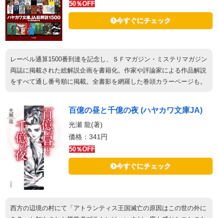
50％OFF
今すぐにチェック
レーベル通算1500番到達を記念し、ＳＦマガジン・ミステリマガジン
両誌に掲載された総解説企画を書籍化。作家や評論家による作品解説
をすべて通し番号順に掲載。全書影を網羅した巻頭カラーページも。
百億の昼と千億の夜 (ハヤカワ文庫JA)
光瀬 龍(著)
価格：341円
50％OFF
今すぐにチェック
西方の辺境の村にて「アトランティス王国滅亡の原因はこの世の外に