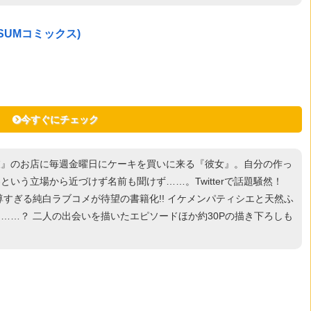
-SUMコミックス)
今すぐにチェック
彼』のお店に毎週金曜日にケーキを買いに来る『彼女』。自分の作っ
いう立場から近づけず名前も聞けず……。Twitterで話題騒然！
尊すぎる純白ラブコメが待望の書籍化!! イケメンパティシエと天然ふ
……？ 二人の出会いを描いたエピソードほか約30Pの描き下ろしも