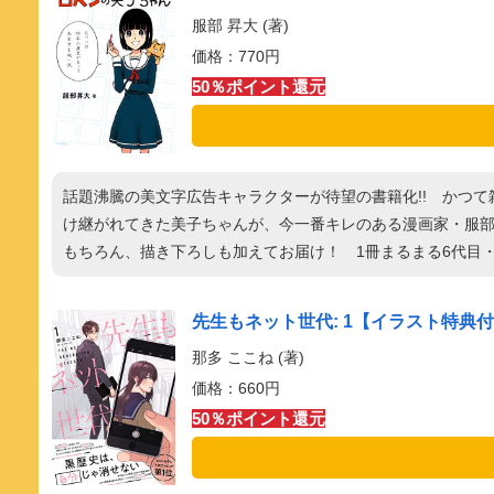
服部 昇大 (著)
価格：770円
50％ポイント還元
話題沸騰の美文字広告キャラクターが待望の書籍化!! かつ
け継がれてきた美子ちゃんが、今一番キレのある漫画家・服部昇
もちろん、描き下ろしも加えてお届け！ 1冊まるまる6代目
先生もネット世代: 1【イラスト特典付】 
那多 ここね (著)
価格：660円
50％ポイント還元