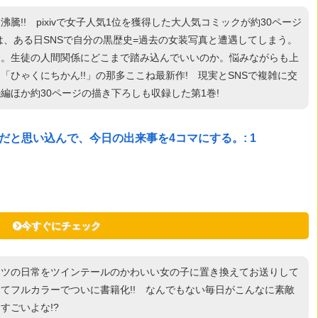
!! pixivで女子人気1位を獲得した大人気コミックが約30ページ
、ある日SNSで自分の黒歴史=過去の女装写真と遭遇してしまう。
近。生徒の人間関係にどこまで踏み込んでいいのか。悩みながらも上
ひゃくにちかん!!」の那多ここね最新作! 現実とSNSで複雑に交
続編ほか約30ページの描き下ろしも収録した第1巻!
と思い込んで、今日の出来事を4コマにする。: 1
今すぐにチェック
ーツの日常をツインテールのかわいい女の子に置き換えてお送りして
てフルカラーでついに書籍化!! なんでもない毎日がこんなに素敵
すごいよな!?