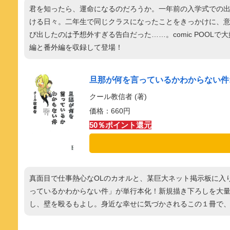
君を知ったら、運命になるのだろうか。一年前の入学式での
ける日々。二年生で同じクラスになったことをきっかけに、
び出したのは予想外すぎる告白だった……。comic POOL
編と番外編を収録して登場！
旦那が何を言っているかわからない件: 
クール教信者 (著)
価格：660円
50％ポイント還元
真面目で仕事熱心なOLのカオルと、某巨大ネット掲示板に入
っているかわからない件」が単行本化！新規描き下ろしを大
し、壁を殴るもよし。身近な幸せに気づかされるこの１冊で