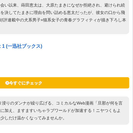
出会い以来、蒔田恵太は、大原たまきになぜか拒絶され、避けられ続
意を決してたまきに理由を問い詰める恵太だったが、彼女の口から飛
で大好評連載中の犬系男子×猫系女子の青春グラフィティが描き下ろし本
1 (一迅社ブックス)
今すぐにチェック
り浸りのダンナが繰り広げる、コミカルなWeb漫画「旦那が何を言
量に加え、ますますいちゃラブワールドが加速する！ニヤつくもよ
、少しだけ温かくなってみませんか。