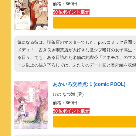
価格：660円
50％ポイント還元
気になる彼は、喫茶店のマスターでした。pixivコミック週
メディ！ 古き良き喫茶店が大好きな激シブ嗜好の女子高生
る日々。でも、ある日訪れた老舗の純喫茶「アネモネ」のマス
ージ以上の描き下ろしでは、ふたりのデート回と番外編を収
あかいろ交差点: 1 (comic POOL)
ひの なつ海 (著)
価格：660円
50％ポイント還元