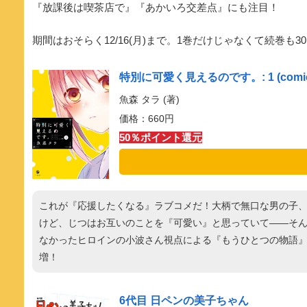
『放課後は喫茶店で』『あかいろ交差点』にも注目！
期間はおそらく12/16(月)まで。1巻だけじゃなくて続巻も
特別に可愛く見えるのです。: 1 (comic
魚森 タラ (著)
価格：660円
50％ポイント還元
これが『応援したくなる』ラブコメだ！大柄で無口な男の子
けど、じつはお互いのことを『可愛い』と思っていて――そん
なかったヒロインの小波さん視点による『もうひとつの物語
増！
6代目 日ペンの美子ちゃん