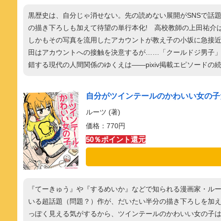
黒歴史は、自分じゃ消せない。先の読めない展開がSNSで話題沸騰
の描き下ろしも加えて待望の単行本化! 高校教師の上田祐介は
しかもその写真を流用したアカウントが教え子の小坂に急接
田はアカウントへの接触を決意するが……「クールドジ男子」「
錯する現代の人間関係のゆくえは――pixiv掲載エピソードの
自分がツインテールのかわいい女の子だ
ルーツ (著)
価格：770円
50％ポイント還元
『てーきゅう』や『するめいか』などで知られる漫画家・ル
いる超話題（問題？）作が、だいたい半分の描き下ろしを加え
っぽく見える気がするから、ツインテールのかわいい女の子は