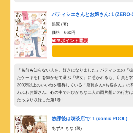
パティシエさんとお嬢さん: 1 (ZERO
銀泥 (著)
価格：660円
50％ポイント還元
「名前も知らない人を、好きになりました」パティシエの『
たケーキを目を輝かせて選ぶ『彼女』に惹かれるも、店員と客と
200万以上のいいねを獲得している「店員さん×お客さん」の
わふわお嬢さん、心の中で叫びがちな二人の両片想いの行方は
たっぷり収録した第1巻！
放課後は喫茶店で: 1 (comic POOL)
あずさ きな (著)