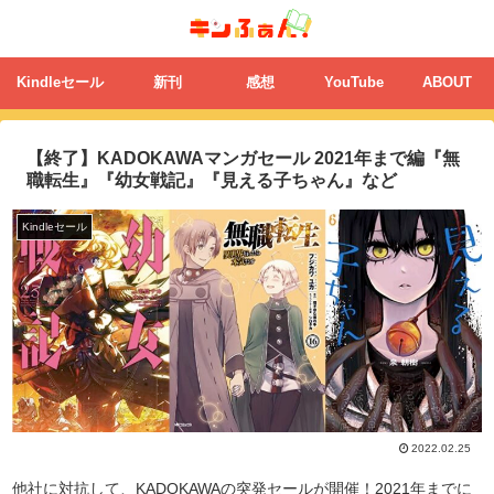
Kindleセール
新刊
感想
YouTube
ABOUT
【終了】KADOKAWAマンガセール 2021年まで編『無
職転生』『幼女戦記』『見える子ちゃん』など
Kindleセール
2022.02.25
他社に対抗して、KADOKAWAの突発セールが開催！2021年までに