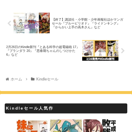
【終了】講談社・小学館・少年画報社ほかマンガ
セール『ブルーピリオド』『ライドンキング』
『からかい上手の高木さん』など
2月26日のKindle新刊『とある科学の超電磁砲 17』
『プランダラ 20』『思春期ちゃんのしつけかた
6』など
ホーム
Kindleセール
Kindleセール人気作