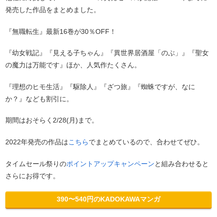
発売した作品をまとめました。
『無職転生』最新16巻が30％OFF！
『幼女戦記』『見える子ちゃん』『異世界居酒屋「のぶ」』『聖女
の魔力は万能です』ほか、人気作たくさん。
『理想のヒモ生活』『駆除人』『ざつ旅』『蜘蛛ですが、なに
か？』なども割引に。
期間はおそらく2/28(月)まで。
2022年発売の作品は
こちら
でまとめているので、合わせてぜひ。
タイムセール祭りの
ポイントアップキャンペーン
と組み合わせると
さらにお得です。
390〜540円のKADOKAWAマンガ