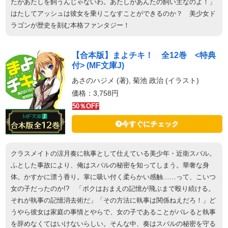
たがあたしを飼うんじゃないわ。あたしがあんたの飼い主なのよ！」
はたしてアッシュは彼女を乗りこなすことができるのか？ 美少女ド
ラゴンが歴史を刻む本格ファンタジー！
【合本版】まよチキ！ 全12巻 <特典
付> (MF文庫J)
あさのハジメ (著), 菊池 政治 (イラスト)
価格：3,758円
50％OFF
今すぐにチェック
クラスメイトの涼月奏に執事として仕えている美少年・近衛スバル。
ふとした事故により、俺はスバルの秘密を知ってしまう。華奢な身
体。かすかに漂う香り。掌に吸い付く柔らかい感触……って、こいつ
女の子だったのか!? 「ボクはおまえの記憶が飛ぶまで殴り続ける。
それが執事の記憶消去術だ」「その方法に執事は関係ねえだろ！」ど
うやら彼女は家庭の事情とやらで、女の子であることがバレると執事
を辞めなくてはいけないらしい。そんな中、奏はスバルの秘密を守る