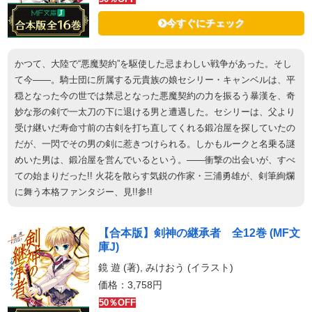
今すぐにチェック
かつて、大陸で“悪魔契約”を駆使した忌まわしい戦争があった。そし
て今――。騎士団に所属する元貴族の娘セシリー・キャンベルは、平
穏となった今の世では禁忌となった悪魔契約の力を振るう暴漢を、奇
妙な形の剣で一太刀の下に退ける男と遭遇した。セシリーは、父より
受け継いだ寿命寸前の古剣を打ち直してくれる鍛冶屋を探していたの
だが、一閃でその男の剣に惹きつけられる。しかもルークと名乗る謎
めいた男は、鍛冶屋を営んでいるという。――衝撃の出会いが、すべ
ての始まりだった!! 火花を散らす気鋭の作家・三浦勇雄が、剣筆絢爛
に舞う本格ファンタジー、見!!参!!
【合本版】剣神の継承者 全12巻 (MF文
庫J)
鏡 遊 (著), みけおう (イラスト)
価格：3,758円
50％OFF