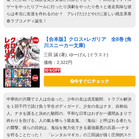
ゲーをやったりプールに行ったり演劇をやったり色々と迷走気味な彼
らは本当に友達を作れるのか？ アレげだけどやけに楽しい残念系青
春ラブコメディ誕生！
【合本版】クロス×レガリア 全8巻 (角
川スニーカー文庫)
三田 誠 (著), ゆーげん (イラスト)
価格：2,322円
50％OFF
今すぐにチェック
中華街の片隅で２人は出会った。少年の名は戌見馳郎、トラブル解決
を１回千円で請け負う学生ボディガード。少女の名はナタ、自称仙
人。ナタを護ると決めた馳郎の、平和な日常はわずか一週間あまりで
終わりを告げる。人の氣を喰らう吸血鬼、〈鬼仙〉と呼ばれる者たち
の襲撃。彼らの目的は、鬼仙を無力化できる最強最悪の兵器──ナタ
を狩ることだった！ 「レンタルマギカ」の三田誠が描く圧倒的スケ