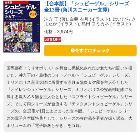
【合本版】「シュピーゲル」シリーズ
全13冊 (角川スニーカー文庫)
冲方 丁 (著), 白亜 右月 (イラスト), はいむら き
よたか (イラスト), 島田 フミカネ (イラスト)
価格：3,974円
50％OFF
今すぐにチェック
国際都市〈ミリオポリス〉を舞台に機械化された少女たちの闘いを描
いた、冲方丁の＜最後のライトノベル＞「シュピーゲル」シリーズ。
ミリオポリス憲兵大隊に所属する涼月＆陽炎＆夕霧を主人公とした
『オイレンシュピーゲル』シリーズ、ミリオポリス公安高機動隊に所
属する鳳＆乙＆雛を主人公とした『スプライトシュピーゲル』シリー
ズ、そして両シリーズが合流する『テスタメントシュピーゲル』シリ
ーズの、全13冊が1冊にまとまった合本版。「シュピーゲル」シリー
ズの電子合本版特典として、シリーズの各作品を著者が振り返る、大
ボリュームの「電子版あとがき」を収録。