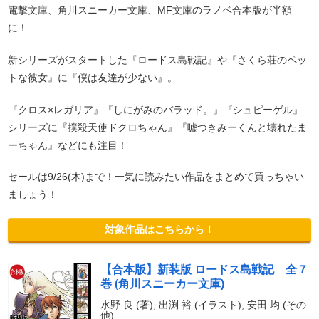
電撃文庫、角川スニーカー文庫、MF文庫のラノベ合本版が半額
に！
新シリーズがスタートした『ロードス島戦記』や『さくら荘のペッ
トな彼女』に『僕は友達が少ない』。
『クロス×レガリア』『しにがみのバラッド。』『シュピーゲル』
シリーズに『撲殺天使ドクロちゃん』『嘘つきみーくんと壊れたま
ーちゃん』などにも注目！
セールは9/26(木)まで！一気に読みたい作品をまとめて買っちゃい
ましょう！
対象作品はこちらから！
【合本版】新装版 ロードス島戦記 全７
巻 (角川スニーカー文庫)
水野 良 (著), 出渕 裕 (イラスト), 安田 均 (その
他)