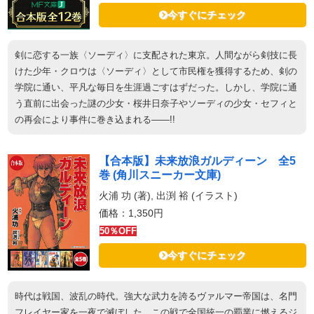
今すぐにチェック
剣に恋する一族〈ソーディ〉に支配された東京。人間ながら剣技に長
けた少年・クロウは〈ソーディ〉として市民権を獲得するため、剣の
学院に通い、平凡な毎日を生涯過ごすはずだった。しかし、学院に通
う直前に出会った謎の少女・桜井日奈子やソーディの少女・セフィと
の再会により事件に巻き込まれる――!!
【合本版】未来放浪ガルディーン 全5
巻 (角川スニーカー文庫)
火浦 功 (著), 出渕 裕 (イラスト)
価格：1,350円
50％OFF
今すぐにチェック
時代は戦国、波乱の時代。強大な武力を誇るヴァルマー帝国は、名門
フレイヤー家を一夜で滅ぼした。この戦で全国統一の覇業に燃えるジ