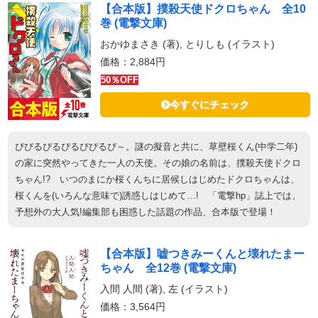
【合本版】撲殺天使ドクロちゃん 全10
巻 (電撃文庫)
おかゆまさき (著), とりしも (イラスト)
価格：2,884円
50％OFF
今すぐにチェック
ぴぴるぴるぴるぴぴるぴ～。謎の擬音と共に、草壁桜くん(中学二年)
の家に突然やってきた一人の天使。その娘の名前は、撲殺天使ドクロ
ちゃん!? いつのまにか桜くんちに居候しはじめたドクロちゃんは、
桜くんを(いろんな意味で)誘惑しはじめて…! 「電撃hp」誌上では、
予想外の大人気!編集部も困惑した話題の作品、合本版で登場！
【合本版】嘘つきみーくんと壊れたまー
ちゃん 全12巻 (電撃文庫)
入間 人間 (著), 左 (イラスト)
価格：3,564円