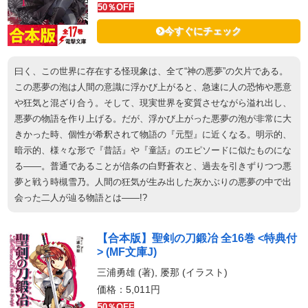
50％OFF
今すぐにチェック
曰く、この世界に存在する怪現象は、全て“神の悪夢”の欠片である。
この悪夢の泡は人間の意識に浮かび上がると、急速に人の恐怖や悪意
や狂気と混ざり合う。そして、現実世界を変質させながら溢れ出し、
悪夢の物語を作り上げる。だが、浮かび上がった悪夢の泡が非常に大
きかった時、個性が希釈されて物語の『元型』に近くなる。明示的、
暗示的、様々な形で『昔話』や『童話』のエピソードに似たものにな
る――。普通であることが信条の白野蒼衣と、過去を引きずりつつ悪
夢と戦う時槻雪乃。人間の狂気が生み出した灰かぶりの悪夢の中で出
会った二人が辿る物語とは――!?
【合本版】聖剣の刀鍛冶 全16巻 <特典付
> (MF文庫J)
三浦勇雄 (著), 屡那 (イラスト)
価格：5,011円
50％OFF