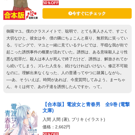
50％OFF
今すぐにチェック
御園マユ。僕のクラスメイトで、聡明で、とても美人さんで、すごく
大切なひと。彼女は今、僕の隣にちょこんと座り、無邪気に笑ってい
る。リビングで、マユと一緒に見ているテレビでは、平穏な我が街で
起こった誘拐事件の概要が流れていた。誘拐は、ある意味殺人より性
悪な犯罪だ。殺人は本人が死んで終了だけど、誘拐は、解放されてか
ら続いてしまう。ズレた人生を、続けなければいけない。修正不可能
なのに。理解出来なくなった、人の普通ってやつに隷属しながら。
──あ、そういえば。時間があれば、今度質問してみよう。まーちゃ
ん、キミは何で、あの子達を誘拐したんですか。って。
【合本版】電波女と青春男 全9巻 (電撃
文庫)
入間 人間 (著), ブリキ (イラスト)
価格：2,662円
50％OFF