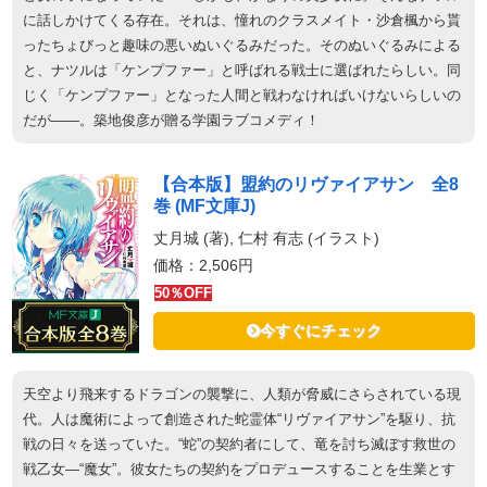
に話しかけてくる存在。それは、憧れのクラスメイト・沙倉楓から貰
ったちょびっと趣味の悪いぬいぐるみだった。そのぬいぐるみによる
と、ナツルは「ケンプファー」と呼ばれる戦士に選ばれたらしい。同
じく「ケンプファー」となった人間と戦わなければいけないらしいの
だが――。築地俊彦が贈る学園ラブコメディ！
【合本版】盟約のリヴァイアサン 全8
巻 (MF文庫J)
丈月城 (著), 仁村 有志 (イラスト)
価格：2,506円
50％OFF
今すぐにチェック
天空より飛来するドラゴンの襲撃に、人類が脅威にさらされている現
代。人は魔術によって創造された蛇霊体“リヴァイアサン”を駆り、抗
戦の日々を送っていた。“蛇”の契約者にして、竜を討ち滅ぼす救世の
戦乙女―“魔女”。彼女たちの契約をプロデュースすることを生業とす