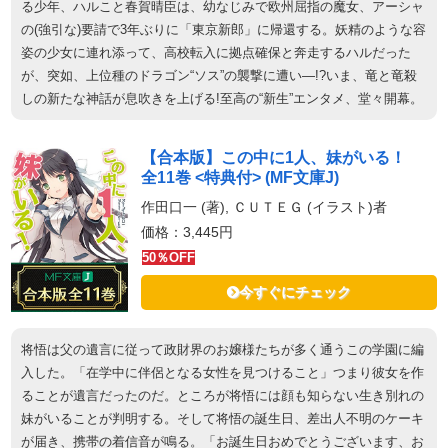
る少年、ハルこと春賀晴臣は、幼なじみで欧州屈指の魔女、アーシャ
の(強引な)要請で3年ぶりに「東京新郎」に帰還する。妖精のような容
姿の少女に連れ添って、高校転入に拠点確保と奔走するハルだった
が、突如、上位種のドラゴン“ソス”の襲撃に遭い―!?いま、竜と竜殺
しの新たな神話が息吹きを上げる!至高の“新生”エンタメ、堂々開幕。
【合本版】この中に1人、妹がいる！
全11巻 <特典付> (MF文庫J)
作田口一 (著), ＣＵＴＥＧ (イラスト)者
価格：3,445円
50％OFF
今すぐにチェック
将悟は父の遺言に従って政財界のお嬢様たちが多く通うこの学園に編
入した。「在学中に伴侶となる女性を見つけること」つまり彼女を作
ることが遺言だったのだ。ところが将悟には顔も知らない生き別れの
妹がいることが判明する。そして将悟の誕生日、差出人不明のケーキ
が届き、携帯の着信音が鳴る。「お誕生日おめでとうございます、お