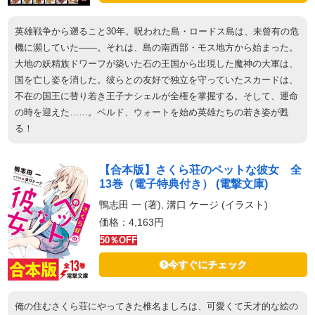
英雄戦争から遡ること30年。呪われた島・ロードス島は、未曾有の危
機に瀕していた――。それは、島の南西部・モス地方から始まった。
大地の妖精族ドワーフが築いた石の王国から出現した魔神の大軍は、
国を亡し姿を消した。彼らとの友好で独立を守っていたスカードは、
不在の国王に替り若き王子ナシェルが全権を掌握する。そして、運命
の時を迎えた……。ベルド、ウォートを始め英雄たちの若き姿が甦
る！
【合本版】さくら荘のペットな彼女 全
13巻（電子特典付き） (電撃文庫)
鴨志田 一 (著), 溝口 ケージ (イラスト)
価格：4,163円
50％OFF
今すぐにチェック
俺の住むさくら荘にやってきた椎名ましろは、可愛くて天才的な絵の