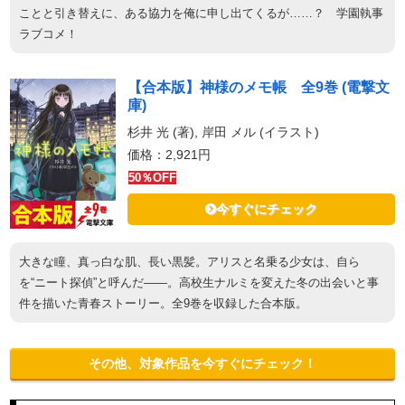
ことと引き替えに、ある協力を俺に申し出てくるが……？ 学園執事
ラブコメ！
【合本版】神様のメモ帳 全9巻 (電撃文
庫)
杉井 光 (著), 岸田 メル (イラスト)
価格：2,921円
50％OFF
今すぐにチェック
大きな瞳、真っ白な肌、長い黒髪。アリスと名乗る少女は、自ら
を“ニート探偵”と呼んだ――。高校生ナルミを変えた冬の出会いと事
件を描いた青春ストーリー。全9巻を収録した合本版。
その他、対象作品を今すぐにチェック！