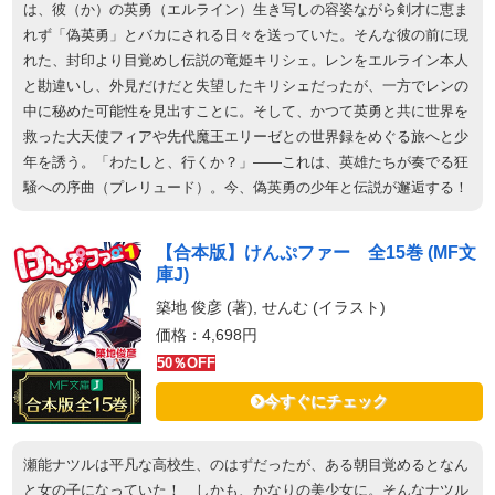
は、彼（か）の英勇（エルライン）生き写しの容姿ながら剣才に恵ま
れず「偽英勇」とバカにされる日々を送っていた。そんな彼の前に現
れた、封印より目覚めし伝説の竜姫キリシェ。レンをエルライン本人
と勘違いし、外見だけだと失望したキリシェだったが、一方でレンの
中に秘めた可能性を見出すことに。そして、かつて英勇と共に世界を
救った大天使フィアや先代魔王エリーゼとの世界録をめぐる旅へと少
年を誘う。「わたしと、行くか？」――これは、英雄たちが奏でる狂
騒への序曲（プレリュード）。今、偽英勇の少年と伝説が邂逅する！
【合本版】けんぷファー 全15巻 (MF文
庫J)
築地 俊彦 (著), せんむ (イラスト)
価格：4,698円
50％OFF
今すぐにチェック
瀬能ナツルは平凡な高校生、のはずだったが、ある朝目覚めるとなん
と女の子になっていた！ しかも、かなりの美少女に。そんなナツル