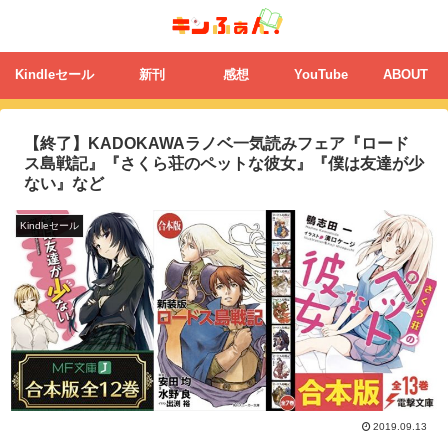
Kindleセール
新刊
感想
YouTube
ABOUT
【終了】KADOKAWAラノベ一気読みフェア『ロード
ス島戦記』『さくら荘のペットな彼女』『僕は友達が少
ない』など
Kindleセール
2019.09.13