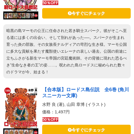
50％OFF
今すぐにチェック
暗黒の島マーモの公王に任命された若き騎士スパーク。彼がそこへ至
る道には多くの出会い、そして別れがあった──。スパークが生まれ
育った炎の部族、その女族長ナルディアの苛烈な生き様。マーモ公国
に多大な貢献を果たす魔獣使いエレーナの哀しい過去。公国の前途に
立ちふさがる新生マーモ帝国の宮廷魔術師。その背後に現れた恐るべ
き“生命なき者の王”の姿……。呪われた島ロードスに秘められた数々
のドラマが今、始まる！
【合本版】ロードス島伝説 全6巻 (角川
スニーカー文庫)
水野 良 (著), 山田 章博 (イラスト)
価格：1,497円
50％OFF
今すぐにチェック