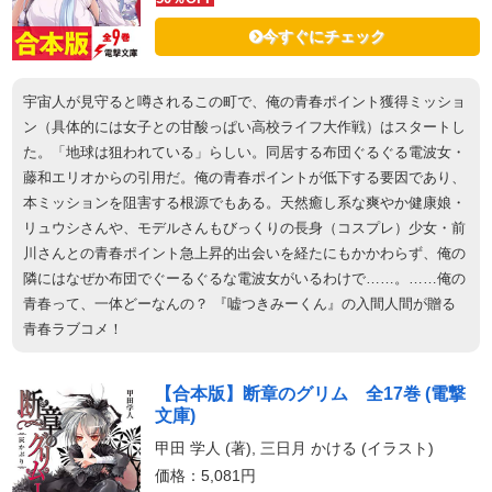
今すぐにチェック
宇宙人が見守ると噂されるこの町で、俺の青春ポイント獲得ミッショ
ン（具体的には女子との甘酸っぱい高校ライフ大作戦）はスタートし
た。「地球は狙われている」らしい。同居する布団ぐるぐる電波女・
藤和エリオからの引用だ。俺の青春ポイントが低下する要因であり、
本ミッションを阻害する根源でもある。天然癒し系な爽やか健康娘・
リュウシさんや、モデルさんもびっくりの長身（コスプレ）少女・前
川さんとの青春ポイント急上昇的出会いを経たにもかかわらず、俺の
隣にはなぜか布団でぐーるぐるな電波女がいるわけで……。……俺の
青春って、一体どーなんの？ 『嘘つきみーくん』の入間人間が贈る
青春ラブコメ！
【合本版】断章のグリム 全17巻 (電撃
文庫)
甲田 学人 (著), 三日月 かける (イラスト)
価格：5,081円