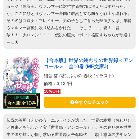
ョージ〈無謀王〉ヴァルマーに対抗する勢力は消えたはずだった。
が、ここにひとりヴァルマー帝国に敢然と立ち向かう戦士が現れる。
その名はコロナ・フレイヤー。男の子として育った熱血少女は、単騎
ヴァルマー宮殿に殴り込みをかけた！ そこで……。愛！ 冒
険！！ 大ロマン！！！ 伝説の巨大ロボット格闘すちゃらか珍道中
～っ★
【合本版】世界の終わりの世界録＜アン
コール＞ 全10巻 (MF文庫J)
細音 啓 (著), ふゆの 春秋 (イラスト)
価格：3,132円
50％OFF
今すぐにチェック
伝説の英勇（えいゆう）エルラインが遺した、世界の終焉（おわり）
と再来とを記した至宝「世界録（アンコール）」。その在り処を世界
中の国や旅団が探し求める世界録大争奪時代――騎士志望の少年レン