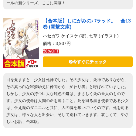
ールの新シリーズ、ここに開幕！
【合本版】しにがみのバラッド。 全13
巻 (電撃文庫)
ハセガワ ケイスケ (著), 七草 (イラスト)
価格：3,937円
50％OFF
今すぐにチェック
目を覚ますと、少女は死神でした。その少女は、死神でありながら、
その真っ白な容姿ゆえに仲間から「変わり者」と呼ばれていました。
しかし、少女の持つ巨大な鈍色の鎌は、まさしく死の番人のもので
す。少女の使命は人間の命を運ぶこと。死を司る黒き使者である少女
は、仕え魔のダニエルと共に、人の魂を奪いにいくのです。死を司る
少女は、様々な人と出会い、そして別れていきます。哀しくて、やさ
しいお話、合本版。