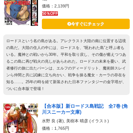
価格：2,139円
50％OFF
今すぐにチェック
ロードスという名の島がある。アレクラスト大陸の南に位置する辺境
の島だ。大陸の住人の中には、ロードスを、“呪われた島”と呼ぶ者も
いる。魔神との戦いから30年。平和を取り戻し、その傷が癒えつつあ
るこの島に再び戦火の兆しがあらわれた。ロードスの未来を憂い、武
者修行の旅に出たパーンは、エルフのディードリット、魔術師スレイ
ンら仲間と共に試練に立ち向かい、戦争を操る魔女・カーラの存在を
知る……。25年の時を経て新装された日本ファンタジーの金字塔が、
ついに合本版で登場！
【合本版】新ロードス島戦記 全7巻 (角
川スニーカー文庫)
水野 良 (著), 美樹本 晴彦 (イラスト)
価格：1,765円