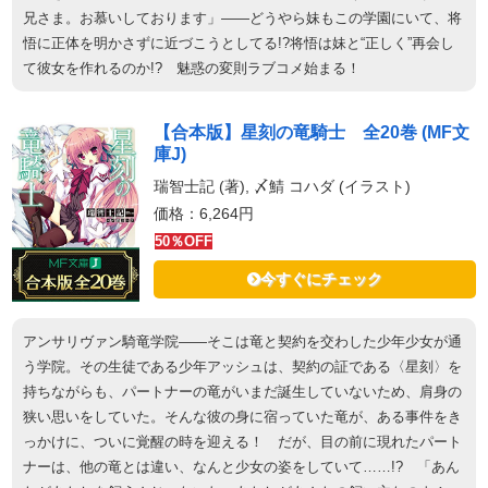
兄さま。お慕いしております」――どうやら妹もこの学園にいて、将
悟に正体を明かさずに近づこうとしてる!?将悟は妹と“正しく”再会し
て彼女を作れるのか!? 魅惑の変則ラブコメ始まる！
【合本版】星刻の竜騎士 全20巻 (MF文
庫J)
瑞智士記 (著), 〆鯖 コハダ (イラスト)
価格：6,264円
50％OFF
今すぐにチェック
アンサリヴァン騎竜学院――そこは竜と契約を交わした少年少女が通
う学院。その生徒である少年アッシュは、契約の証である〈星刻〉を
持ちながらも、パートナーの竜がいまだ誕生していないため、肩身の
狭い思いをしていた。そんな彼の身に宿っていた竜が、ある事件をき
っかけに、ついに覚醒の時を迎える！ だが、目の前に現れたパート
ナーは、他の竜とは違い、なんと少女の姿をしていて……!? 「あん