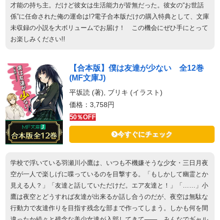
才能の持ち主。だけど彼女は生活能力が皆無だった。彼女の“お世話
係”に任命された俺の運命は!?電子合本版だけの購入特典として、文庫
未収録の小説を大ボリュームでお届け！ この機会にぜひ手にとって
お楽しみください!!
【合本版】僕は友達が少ない 全12巻
(MF文庫J)
平坂読 (著), ブリキ (イラスト)
価格：3,758円
50％OFF
今すぐにチェック
学校で浮いている羽瀬川小鷹は、いつも不機嫌そうな少女・三日月夜
空が一人で楽しげに喋っているのを目撃する。「もしかして幽霊とか
見える人？」「友達と話していただけだ。エア友達と！」「……」小
鷹は夜空とどうすれば友達が出来るか話し合うのだが、夜空は無駄な
行動力で友達作りを目指す残念な部まで作ってしまう。しかも何を間
違ったか続々と残念な美少女達が入部してきて――。みんなでギャル