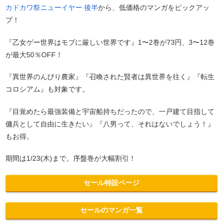
カドカワ祭ニューイヤー 後半
から、低価格のマンガをピックアッ
プ！
『乙女ゲー世界はモブに厳しい世界です』1〜2巻が73円、3〜12巻
が最大50％OFF！
『異世界のんびり農家』『召喚された賢者は異世界を往く』『転生
コロシアム』も対象です。
『目覚めたら最強装備と宇宙船持ちだったので、一戸建て目指して
傭兵として自由に生きたい』『八男って、それはないでしょう！』
もお得。
期間は1/23(木)まで。序盤巻が大幅割引！
セール特設ページ
セールのマンガ一覧