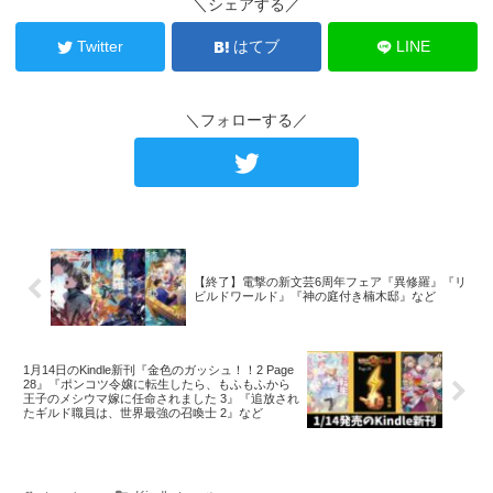
＼シェアする／
Twitter
はてブ
LINE
＼フォローする／
【終了】電撃の新文芸6周年フェア『異修羅』『リ
ビルドワールド』『神の庭付き楠木邸』など
1月14日のKindle新刊『金色のガッシュ！！2 Page
28』『ポンコツ令嬢に転生したら、もふもふから
王子のメシウマ嫁に任命されました 3』『追放され
たギルド職員は、世界最強の召喚士 2』など