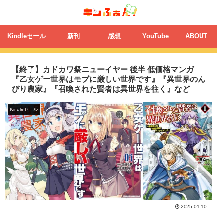
Kindleセール
新刊
感想
YouTube
ABOUT
【終了】カドカワ祭ニューイヤー 後半 低価格マンガ
『乙女ゲー世界はモブに厳しい世界です』『異世界のん
びり農家』『召喚された賢者は異世界を往く』など
Kindleセール
2025.01.10