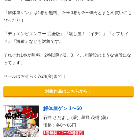
『解体屋ゲン』は1巻が無料、2〜60巻が2〜66円とまとめ買いにも
ぴったり！
『ディエンビエンフー 完全版』『殺し屋１（イチ）』『オフサイ
ド』『海猿』なども対象です。
それぞれ1巻が無料、2巻以降が2、3、4…と階段のような値段にな
ってます。
セールはおそらく7/24(金)まで！
対象作品はこちらから！
解体屋ゲン 1〜60
石井 さだよし (著), 星野 茂樹 (著)
価格：各0〜66円
1巻無料・2〜60巻割引