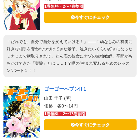
1巻無料・2〜7巻割引
今すぐにチェック
「だれでも、自分で自分を変えていける！」――！幼なじみの有美に
好きな相手を奪われつづけてきた景子。泣きたいくらい好きになった
ミナミまで横取りされて、どん底の彼女にナゾの生物教師、平間がも
ちかけてきた「実験」とは……！？噂の”生まれ変わるためのレッス
ン”パート１！！
ゴーゴーヘブン!! 1
山田 圭子 (著)
価格：各0〜14円
1巻無料・2〜13巻割引
今すぐにチェック