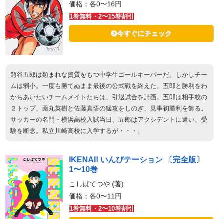
価格：各0〜16円
1巻無料・2〜15巻割引
今すぐにチェック
熊谷五郎は類まれな資質をもつ中学生ゴールキーパーだ。しかしチー
ムは弱小。一度も勝てぬまま最後の公式戦を終えた。五郎と勝利をわ
かちあいたいチームメイトたちは、引退試合を計画。五郎は相手校の
２トップ、薬丸英樹と佐藤真悟の猛攻をしのぎ、見事初勝利を飾る。
サッカーの名門・横浜高校入試当日、五郎はアクシデントに遭い、受
験を断念。私立川崎高校に入学するが・・・。
IKENAI! いんびテーション 〔完全版〕
1〜10巻
こしばてつや (著)
価格：各0〜11円
1巻無料・2〜10巻割引