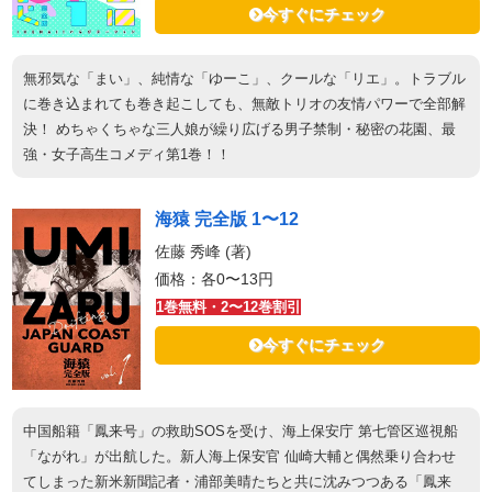
今すぐにチェック
無邪気な「まい」、純情な「ゆーこ」、クールな「リエ」。トラブル
に巻き込まれても巻き起こしても、無敵トリオの友情パワーで全部解
決！ めちゃくちゃな三人娘が繰り広げる男子禁制・秘密の花園、最
強・女子高生コメディ第1巻！！
海猿 完全版 1〜12
佐藤 秀峰 (著)
価格：各0〜13円
1巻無料・2〜12巻割引
今すぐにチェック
中国船籍「鳳来号」の救助SOSを受け、海上保安庁 第七管区巡視船
「ながれ」が出航した。新人海上保安官 仙崎大輔と偶然乗り合わせ
てしまった新米新聞記者・浦部美晴たちと共に沈みつつある「鳳来