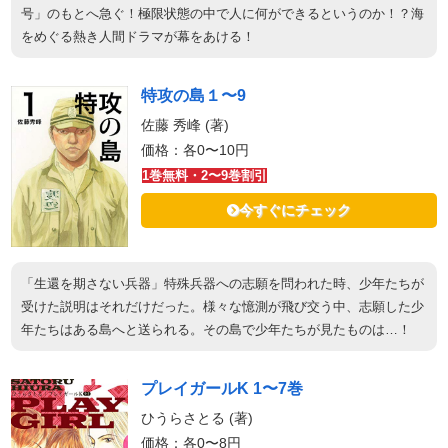
号」のもとへ急ぐ！極限状態の中で人に何ができるというのか！？海
をめぐる熱き人間ドラマが幕をあける！
特攻の島１〜9
佐藤 秀峰 (著)
価格：各0〜10円
1巻無料・2〜9巻割引
今すぐにチェック
「生還を期さない兵器」特殊兵器への志願を問われた時、少年たちが
受けた説明はそれだけだった。様々な憶測が飛び交う中、志願した少
年たちはある島へと送られる。その島で少年たちが見たものは…！
プレイガールK 1〜7巻
ひうらさとる (著)
価格：各0〜8円