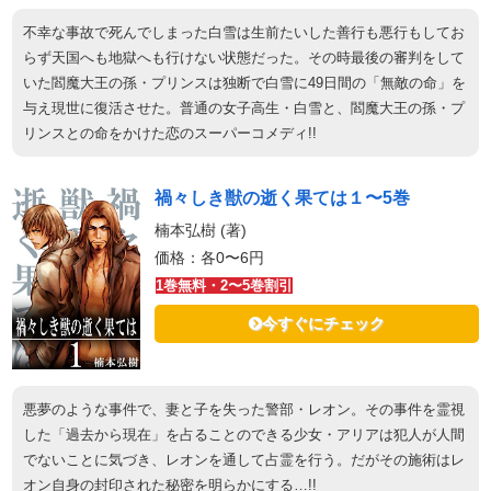
不幸な事故で死んでしまった白雪は生前たいした善行も悪行もしてお
らず天国へも地獄へも行けない状態だった。その時最後の審判をして
いた閻魔大王の孫・プリンスは独断で白雪に49日間の「無敵の命」を
与え現世に復活させた。普通の女子高生・白雪と、閻魔大王の孫・プ
リンスとの命をかけた恋のスーパーコメディ!!
禍々しき獣の逝く果ては１〜5巻
楠本弘樹 (著)
価格：各0〜6円
1巻無料・2〜5巻割引
今すぐにチェック
悪夢のような事件で、妻と子を失った警部・レオン。その事件を霊視
した「過去から現在」を占ることのできる少女・アリアは犯人が人間
でないことに気づき、レオンを通して占霊を行う。だがその施術はレ
オン自身の封印された秘密を明らかにする…!!