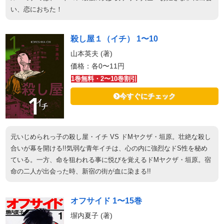
い、恋におちた！
殺し屋１（イチ） 1〜10
山本英夫 (著)
価格：各0〜11円
1巻無料・2〜10巻割引
今すぐにチェック
元いじめられっ子の殺し屋・イチ VS ドMヤクザ・垣原。壮絶な殺し
合いが幕を開ける!!気弱な青年イチは、心の内に強烈なドS性を秘め
ている。一方、命を狙われる事に悦びを覚えるドMヤクザ・垣原。宿
命の二人が出会った時、新宿の街が血に染まる!!
オフサイド 1〜15巻
塀内夏子 (著)