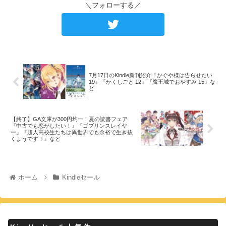
＼フォローする／
7月17日のKindle新刊紹介『かぐや様は告らせたい
19』『かくしごと 12』『魔王城でおやすみ 15』な
ど
【終了】GA文庫が300円均一！夏の読書フェア
『中古でも恋がしたい！』『ゴブリンスレイヤ
ー』『超人高校生たちは異世界でも余裕で生き抜
くようです！』など
ホーム
Kindleセール