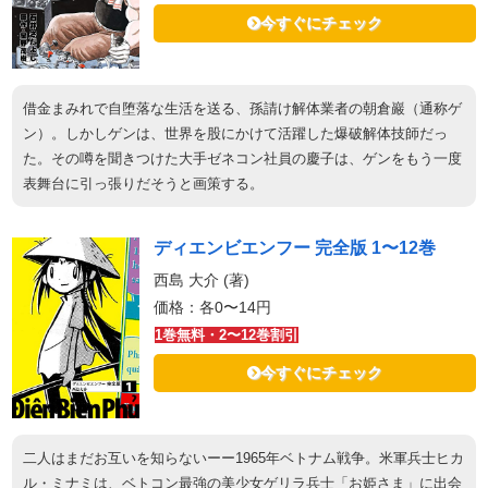
今すぐにチェック
借金まみれで自堕落な生活を送る、孫請け解体業者の朝倉巖（通称ゲ
ン）。しかしゲンは、世界を股にかけて活躍した爆破解体技師だっ
た。その噂を聞きつけた大手ゼネコン社員の慶子は、ゲンをもう一度
表舞台に引っ張りだそうと画策する。
ディエンビエンフー 完全版 1〜12巻
西島 大介 (著)
価格：各0〜14円
1巻無料・2〜12巻割引
今すぐにチェック
二人はまだお互いを知らないーー1965年ベトナム戦争。米軍兵士ヒカ
ル・ミナミは、ベトコン最強の美少女ゲリラ兵士「お姫さま」に出会