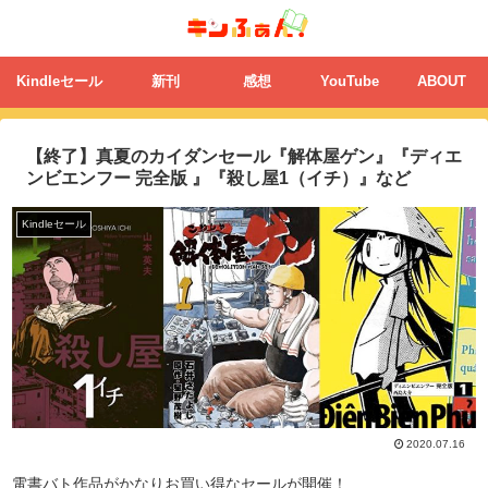
Kindleセール
新刊
感想
YouTube
ABOUT
【終了】真夏のカイダンセール『解体屋ゲン』『ディエ
ンビエンフー 完全版 』『殺し屋1（イチ）』など
Kindleセール
2020.07.16
電書バト作品がかなりお買い得なセールが開催！