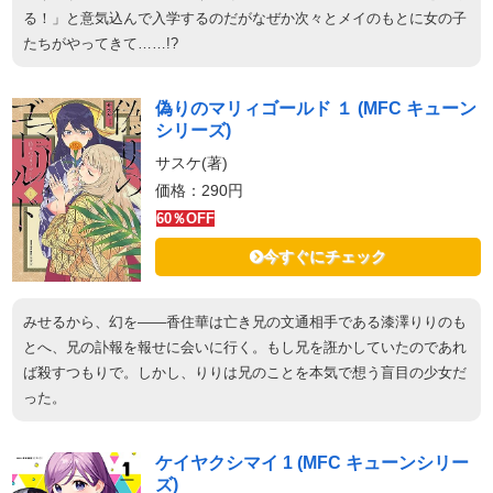
る！」と意気込んで入学するのだがなぜか次々とメイのもとに女の子
たちがやってきて……!?
偽りのマリィゴールド １ (MFC キューン
シリーズ)
サスケ(著)
価格：290円
60％OFF
今すぐにチェック
みせるから、幻を――香住華は亡き兄の文通相手である漆澤りりのも
とへ、兄の訃報を報せに会いに行く。もし兄を誑かしていたのであれ
ば殺すつもりで。しかし、りりは兄のことを本気で想う盲目の少女だ
った。
ケイヤクシマイ 1 (MFC キューンシリー
ズ)