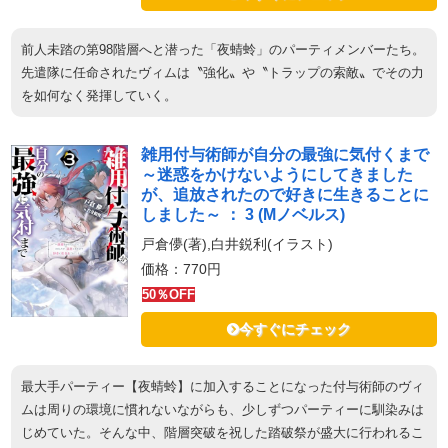
前人未踏の第98階層へと潜った「夜蜻蛉」のパーティメンバーたち。
先遣隊に任命されたヴィムは〝強化〟や〝トラップの索敵〟でその力
を如何なく発揮していく。
雑用付与術師が自分の最強に気付くまで
～迷惑をかけないようにしてきました
が、追放されたので好きに生きることに
しました～ ： 3 (Mノベルス)
戸倉儚(著),白井鋭利(イラスト)
価格：770円
50％OFF
今すぐにチェック
最大手パーティー【夜蜻蛉】に加入することになった付与術師のヴィ
ムは周りの環境に慣れないながらも、少しずつパーティーに馴染みは
じめていた。そんな中、階層突破を祝した踏破祭が盛大に行われるこ