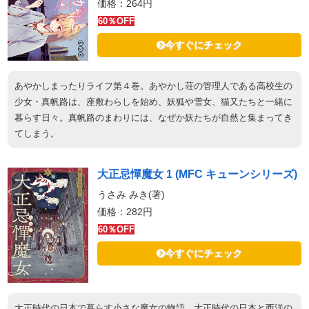
価格：264円
60％OFF
今すぐにチェック
あやかしまったりライフ第４巻。あやかし荘の管理人である高校生の
少女・真帆路は、座敷わらしを始め、妖狐や雪女、猫又たちと一緒に
暮らす日々。真帆路のまわりには、なぜか妖たちが自然と集まってき
てしまう。
大正忌憚魔女 1 (MFC キューンシリーズ)
うさみ みき(著)
価格：282円
60％OFF
今すぐにチェック
大正時代の日本で暮らす小さな魔女の物語。大正時代の日本と西洋の