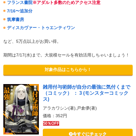
フランス書院
※アダルト多数のためアクセス注意
7/16〜追加分
筑摩書房
ディスカヴァー・トゥエンティワン
など、5万点以上がお買い得。
期間は7/17(水)まで。大規模セールを有効活用しちゃいましょう！
対象作品はこちらから！
雑用付与術師が自分の最強に気付くまで
（コミック） ： 3 (モンスターコミック
ス)
アラカワシン(著),戸倉儚(著)
価格：352円
50％OFF
今すぐにチェック