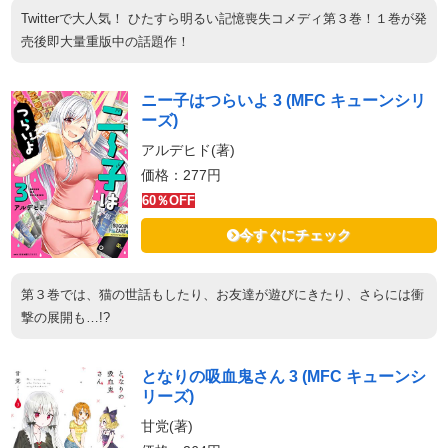
Twitterで大人気！ ひたすら明るい記憶喪失コメディ第３巻！１巻が発
売後即大量重版中の話題作！
ニー子はつらいよ 3 (MFC キューンシリ
ーズ)
アルデヒド(著)
価格：277円
60％OFF
今すぐにチェック
第３巻では、猫の世話もしたり、お友達が遊びにきたり、さらには衝
撃の展開も…!?
となりの吸血鬼さん 3 (MFC キューンシ
リーズ)
甘党(著)