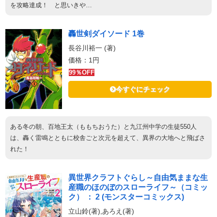
を攻略達成！ と思いきや…
轟世剣ダイソード 1巻
長谷川裕一 (著)
価格：1円
99％OFF
今すぐにチェック
ある冬の朝、百地王太（ももちおうた）と九江州中学の生徒550人
は、轟く雷鳴とともに校舎ごと次元を超えて、異界の大地へと飛ばさ
れた！
異世界クラフトぐらし～自由気ままな生
産職のほのぼのスローライフ～（コミッ
ク） ： 2 (モンスターコミックス)
立山鈴(著),あろえ(著)