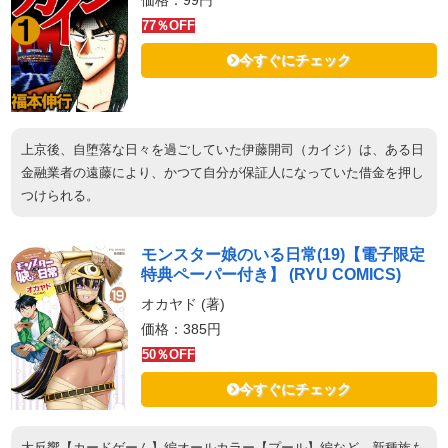
価格：99円
77％OFF
今すぐにチェック
上京後、自堕落な日々を過ごしていた伊藤開司（カイジ）は、ある日
金融業者の遠藤により、かつて自分が保証人になっていた借金を押し
つけられる。
モンスター娘のいる日常(19)【電子限定
特典ペーパー付き】 (RYU COMICS)
オカヤド (著)
価格：385円
50％OFF
今すぐにチェック
大反響【カードゲーム】編オールカラー【プール】編など…新種族も