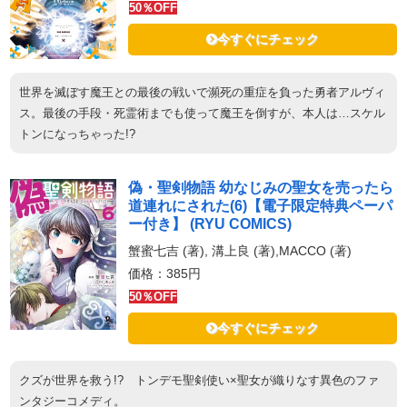
50％OFF
今すぐにチェック
世界を滅ぼす魔王との最後の戦いで瀕死の重症を負った勇者アルヴィ
ス。最後の手段・死霊術までも使って魔王を倒すが、本人は…スケル
トンになっちゃった!?
偽・聖剣物語 幼なじみの聖女を売ったら
道連れにされた(6)【電子限定特典ペーパ
ー付き】 (RYU COMICS)
蟹蜜七吉 (著), 溝上良 (著),MACCO (著)
価格：385円
50％OFF
今すぐにチェック
クズが世界を救う!? トンデモ聖剣使い×聖女が織りなす異色のファ
ンタジーコメディ。