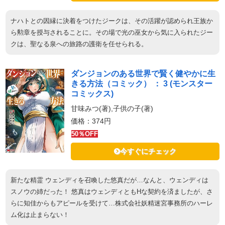
ナハトとの因縁に決着をつけたジークは、その活躍が認められ王族か
ら勲章を授与されることに。その場で光の巫女から気に入られたジー
クは、聖なる泉への旅路の護衛を任せられる。
ダンジョンのある世界で賢く健やかに生
きる方法（コミック） ： 3 (モンスター
コミックス)
甘味みつ(著),子供の子(著)
価格：374円
50％OFF
今すぐにチェック
新たな精霊 ウェンディを召喚した悠真だが…なんと、ウェンディは
スノウの姉だった！ 悠真はウェンディともHな契約を済ましたが、さ
らに知佳からもアピールを受けて…株式会社妖精迷宮事務所のハーレ
ム化は止まらない！