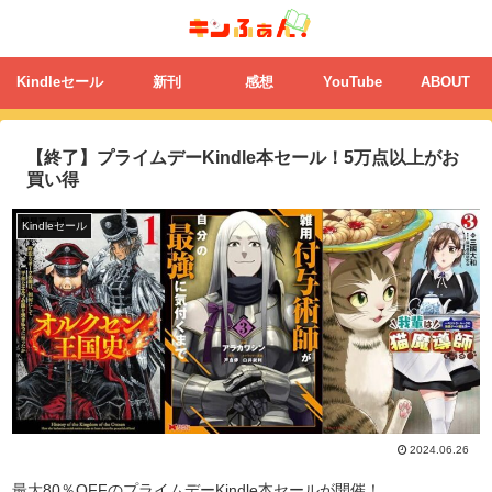
Kindleセール
新刊
感想
YouTube
ABOUT
【終了】プライムデーKindle本セール！5万点以上がお
買い得
Kindleセール
2024.06.26
最大80％OFFのプライムデーKindle本セールが開催！