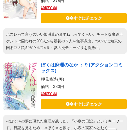
価格：374円
50％OFF
今すぐにチェック
ハズレって言うのいい加減止めますね…ってくらい、チートな魔道士
ケントは囚われの200人から最初の５人を無事救出、ついでに知恵の
回る巨大狼ギガウルフ×９・炎の虎ティーグリを眷族に。
ぼくは麻理のなか ： 9 (アクションコミ
ックス)
押見修造(著)
価格：330円
50％OFF
今すぐにチェック
≪ぼく≫の夢に現れた麻理が残した、「小森の日記」というキーワー
ド。日記を見るため、≪ぼく≫と依は、小森の実家へと赴く――。