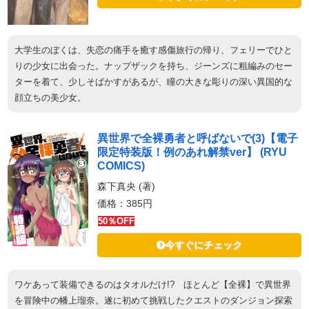
大学生のぼくは、失恋の痛手を癒す感傷旅行の帰り、フェリーでひと
りの少女に出会った。ナップザックを持ち、ジーンズに粗編みのセー
ターを着て、少しそばかすがあるが、瞳の大きな彫りの深い異国的な
顔立ちの美少女。
異世界で全裸勇者と呼ばないで(3)【電子
限定特装版！例のあれ解禁ver】 (RYU
COMICS)
森下真央 (著)
価格：385円
50％OFF
今すぐにチェック
ワケあって装備できるのはタオルだけ!? ほとんど【全裸】で異世界
を冒険中の幡上瑠奈。遂に初めて挑戦したクエストのダンジョン探索