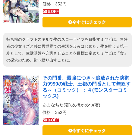
価格：352円
50％OFF
今すぐにチェック
持ち前のクラフトスキルで夢のスローライフを目指すミヤビは、冒険
者の少女リズと共に異世界での生活を歩みはじめた。夢を叶える第一
歩として、生活基盤を充実させることを目標に定めたミヤビは「食」
の探求のため、街へ繰り出すことに。
その門番、最強につき～追放された防御
力9999の戦士、王都の門番として無双す
る～（コミック） ： 4 (モンスターコミ
ックス)
あまなちた(著),友橋かめつ(著)
価格：352円
50％OFF
今すぐにチェック