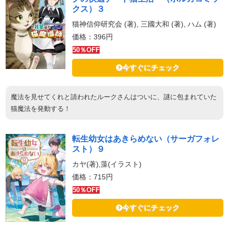
クス）３
猫神信仰研究会 (著), 三國大和 (著), ハム (著)
価格：396円
50％OFF
今すぐにチェック
魔法を見せてくれと請われたルークさんはついに、謎に包まれていた
猫魔法を発動する！
転生幼女はあきらめない（サーガフォレ
スト）９
カヤ(著),藻(イラスト)
価格：715円
50％OFF
今すぐにチェック