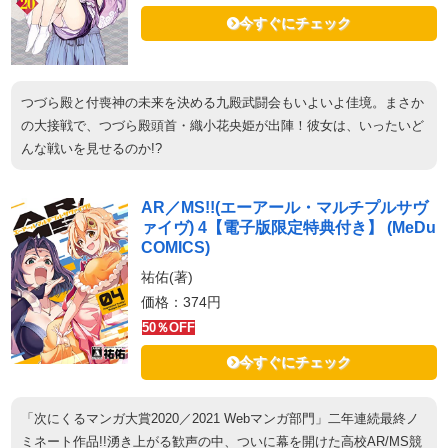
今すぐにチェック
つづら殿と付喪神の未来を決める九殿武闘会もいよいよ佳境。まさか
の大接戦で、つづら殿頭首・織小花央姫が出陣！彼女は、いったいど
んな戦いを見せるのか!?
AR／MS!!(エーアール・マルチプルサヴ
ァイヴ) 4【電子版限定特典付き】 (MeDu
COMICS)
祐佑(著)
価格：374円
50％OFF
今すぐにチェック
「次にくるマンガ大賞2020／2021 Webマンガ部門」二年連続最終ノ
ミネート作品!!湧き上がる歓声の中、ついに幕を開けた高校AR/MS競