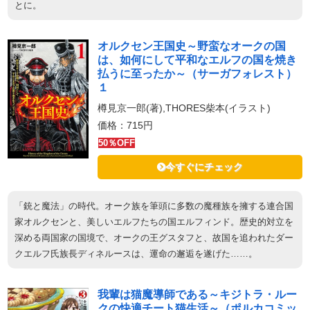
とに。
オルクセン王国史～野蛮なオークの国
は、如何にして平和なエルフの国を焼き
払うに至ったか～（サーガフォレスト）
１
樽見京一郎(著),THORES柴本(イラスト)
価格：715円
50％OFF
今すぐにチェック
「銃と魔法」の時代。オーク族を筆頭に多数の魔種族を擁する連合国
家オルクセンと、美しいエルフたちの国エルフィンド。歴史的対立を
深める両国家の国境で、オークの王グスタフと、故国を追われたダー
クエルフ氏族長ディネルースは、運命の邂逅を遂げた……。
我輩は猫魔導師である～キジトラ・ルー
クの快適チート猫生活～（ポルカコミッ