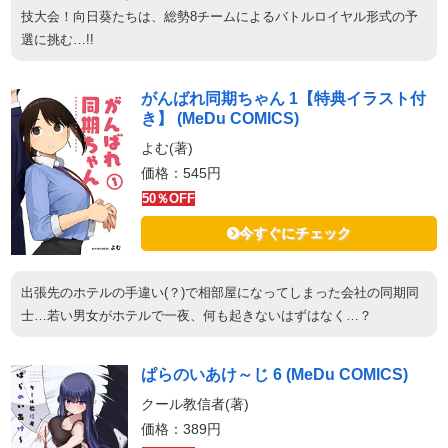
技大会！向日葵たちは、総勢8チームによるバトルロイヤル形式の予
選に挑む…!!
がんばれ同期ちゃん 1【特典イラスト付
き】 (MeDu COMICS)
よむ(著)
価格：545円
50％OFF
今すぐにチェック
出張先のホテルの手違い(？)で相部屋になってしまった会社の同期同
士…若い男女がホテルで一夜、何も起きないはずはなく…？
ぱらのいあけ～じ 6 (MeDu COMICS)
クール教信者(著)
価格：389円