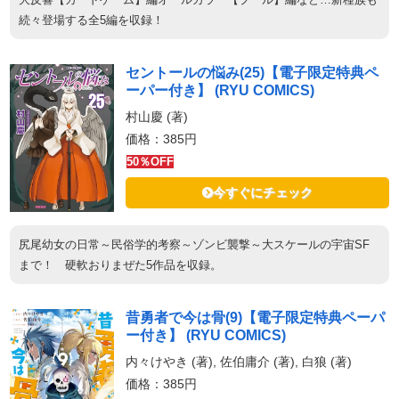
続々登場する全5編を収録！
セントールの悩み(25)【電子限定特典ペ
ーパー付き】 (RYU COMICS)
村山慶 (著)
価格：385円
50％OFF
今すぐにチェック
尻尾幼女の日常～民俗学的考察～ゾンビ襲撃～大スケールの宇宙SF
まで！ 硬軟おりまぜた5作品を収録。
昔勇者で今は骨(9)【電子限定特典ペーパ
ー付き】 (RYU COMICS)
内々けやき (著), 佐伯庸介 (著), 白狼 (著)
価格：385円