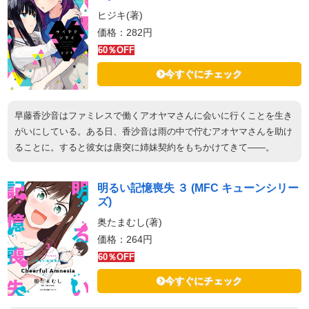
ヒジキ(著)
価格：282円
60％OFF
今すぐにチェック
早藤香沙音はファミレスで働くアオヤマさんに会いに行くことを生き
がいにしている。ある日、香沙音は雨の中で佇むアオヤマさんを助け
ることに。すると彼女は唐突に姉妹契約をもちかけてきて――。
明るい記憶喪失 ３ (MFC キューンシリー
ズ)
奥たまむし(著)
価格：264円
60％OFF
今すぐにチェック