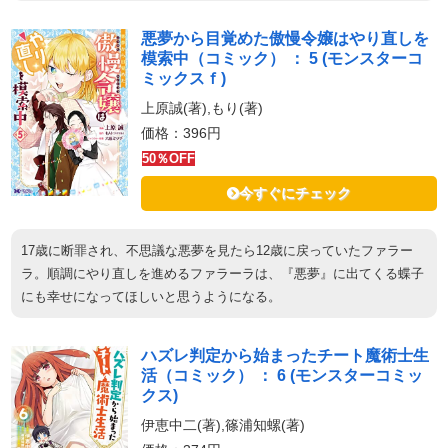
悪夢から目覚めた傲慢令嬢はやり直しを
模索中（コミック） ： 5 (モンスターコ
ミックスｆ)
上原誠(著),もり(著)
価格：396円
50％OFF
今すぐにチェック
17歳に断罪され、不思議な悪夢を見たら12歳に戻っていたファラー
ラ。順調にやり直しを進めるファラーラは、『悪夢』に出てくる蝶子
にも幸せになってほしいと思うようになる。
ハズレ判定から始まったチート魔術士生
活（コミック） ： 6 (モンスターコミッ
クス)
伊恵中二(著),篠浦知螺(著)