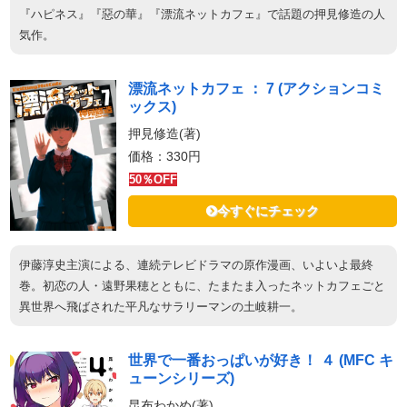
『ハピネス』『惡の華』『漂流ネットカフェ』で話題の押見修造の人
気作。
漂流ネットカフェ ： 7 (アクションコミ
ックス)
押見修造(著)
価格：330円
50％OFF
今すぐにチェック
伊藤淳史主演による、連続テレビドラマの原作漫画、いよいよ最終
巻。初恋の人・遠野果穂とともに、たまたま入ったネットカフェごと
異世界へ飛ばされた平凡なサラリーマンの土岐耕一。
世界で一番おっぱいが好き！ ４ (MFC キ
ューンシリーズ)
昆布わかめ(著)