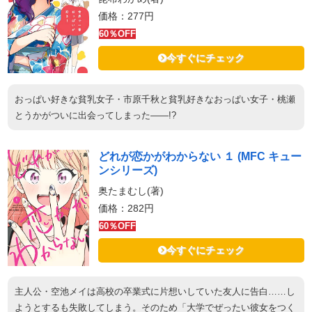
価格：277円
60％OFF
今すぐにチェック
おっぱい好きな貧乳女子・市原千秋と貧乳好きなおっぱい女子・桃瀬
とうかがついに出会ってしまった――!?
どれが恋かがわからない １ (MFC キュー
ンシリーズ)
奥たまむし(著)
価格：282円
60％OFF
今すぐにチェック
主人公・空池メイは高校の卒業式に片想いしていた友人に告白……し
ようとするも失敗してしまう。そのため「大学でぜったい彼女をつく