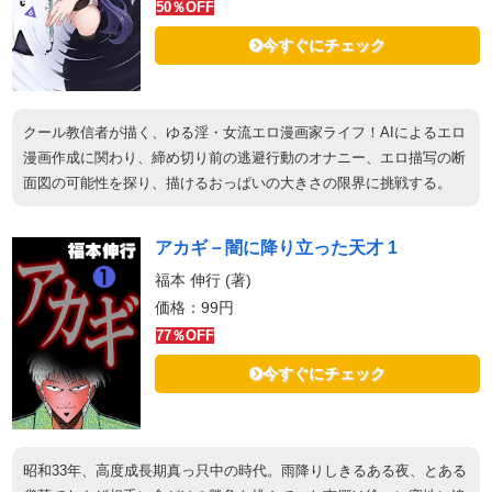
50％OFF
今すぐにチェック
クール教信者が描く、ゆる淫・女流エロ漫画家ライフ！AIによるエロ
漫画作成に関わり、締め切り前の逃避行動のオナニー、エロ描写の断
面図の可能性を探り、描けるおっぱいの大きさの限界に挑戦する。
アカギ－闇に降り立った天才 1
福本 伸行 (著)
価格：99円
77％OFF
今すぐにチェック
昭和33年、高度成長期真っ只中の時代。雨降りしきるある夜、とある