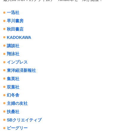
一迅社
早川書房
秋田書店
KADOKAWA
講談社
翔泳社
インプレス
東洋経済新報社
集英社
双葉社
幻冬舎
主婦の友社
扶桑社
SBクリエイティブ
ビーグリー