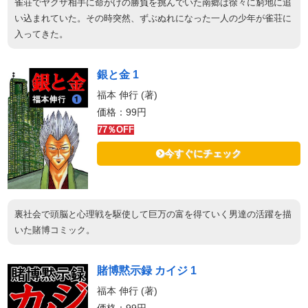
雀荘でヤクザ相手に命がけの勝負を挑んでいた南郷は徐々に窮地に追
い込まれていた。その時突然、ずぶぬれになった一人の少年が雀荘に
入ってきた。
銀と金 1
福本 伸行 (著)
価格：99円
77％OFF
今すぐにチェック
裏社会で頭脳と心理戦を駆使して巨万の富を得ていく男達の活躍を描
いた賭博コミック。
賭博黙示録 カイジ 1
福本 伸行 (著)