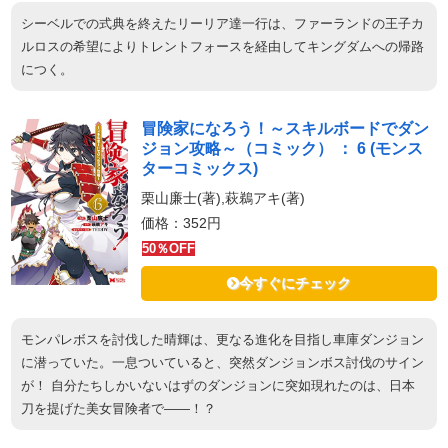
シーベルでの式典を終えたリーリア達一行は、ファーランドの王子カ
ルロスの希望によりトレントフォースを経由してキングダムへの帰路
につく。
冒険家になろう！～スキルボードでダン
ジョン攻略～（コミック） ： 6 (モンス
ターコミックス)
栗山廉士(著),萩鵜アキ(著)
価格：352円
50％OFF
今すぐにチェック
モンパレボスを討伐した晴輝は、更なる進化を目指し車庫ダンジョン
に潜っていた。一息ついていると、突然ダンジョンボス討伐のサイン
が！ 自分たちしかいないはずのダンジョンに突如現れたのは、日本
刀を提げた美女冒険者で――！？