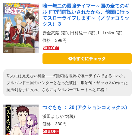
唯一無二の最強テイマー～国の全てのギ
ルドで門前払いされたから、他国に行っ
てスローライフします～（ノヴァコミッ
クス）３
赤金武蔵 (著), 田村紘一 (著), LLLthika (著)
価格：396円
50％OFF
今すぐにチェック
常人には見えない魔物――幻獣種を世界で唯一テイムできるコハク。
ブルムンド王国のハンターとなった彼は、鍛冶師・ザッカスの作った
魔法剣を手に入れ、さらにはシルバープレートへと昇格！
つぐもも ： 20 (アクションコミックス)
浜田よしかづ(著)
価格：330円
50％OFF