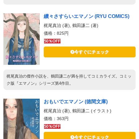
續々さすらいエマノン (RYU COMICS)
梶尾真治 (著), 鶴田謙二 (著)
価格：825円
50％OFF
今すぐにチェック
梶尾真治の傑作小説を、鶴田謙二が満を持してコミカライズ。コミッ
ク版『エマノン』シリーズ第4作目。
おもいでエマノン (徳間文庫)
梶尾真治 (著), 鶴田謙二 (イラスト)
価格：363円
50％OFF
今すぐにチェック