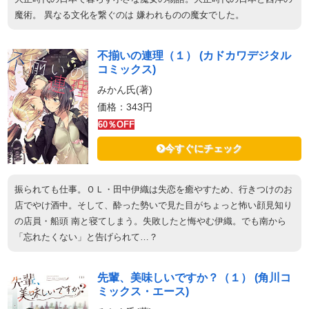
魔術。 異なる文化を繋ぐのは 嫌われものの魔女でした。
不揃いの連理（１） (カドカワデジタル
コミックス)
みかん氏(著)
価格：343円
60％OFF
今すぐにチェック
振られても仕事。ＯＬ・田中伊織は失恋を癒やすため、行きつけのお
店でやけ酒中。そして、酔った勢いで見た目がちょっと怖い顔見知り
の店員・船頭 南と寝てしまう。失敗したと悔やむ伊織。でも南から
「忘れたくない」と告げられて…？
先輩、美味しいですか？（１） (角川コ
ミックス・エース)