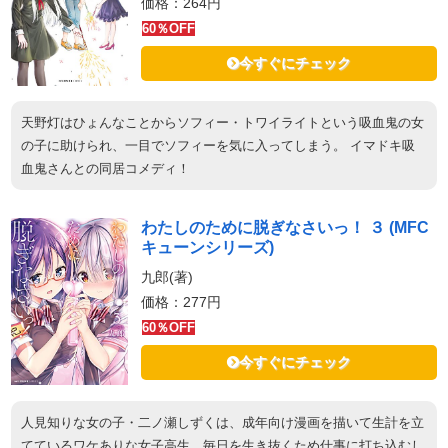
価格：264円
60％OFF
今すぐにチェック
天野灯はひょんなことからソフィー・トワイライトという吸血鬼の女
の子に助けられ、一目でソフィーを気に入ってしまう。 イマドキ吸
血鬼さんとの同居コメディ！
わたしのために脱ぎなさいっ！ ３ (MFC
キューンシリーズ)
九郎(著)
価格：277円
60％OFF
今すぐにチェック
人見知りな女の子・二ノ瀬しずくは、成年向け漫画を描いて生計を立
てているワケありな女子高生。毎日を生き抜くため仕事に打ち込むし