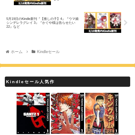
5月19日のKindle新刊『【推しの子】4』『ウマ娘
シンデレラグレイ 3』『かぐや様は告らせたい
22』など
ホーム
Kindleセール
Kindleセール人気作