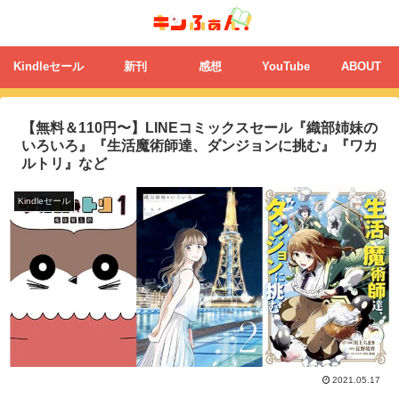
Kindleセール
新刊
感想
YouTube
ABOUT
【無料＆110円〜】LINEコミックスセール『織部姉妹の
いろいろ』『生活魔術師達、ダンジョンに挑む』『ワカ
ルトリ』など
Kindleセール
2021.05.17