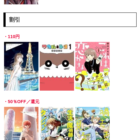
割引
・110円
・50％OFF／還元