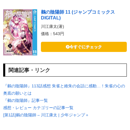
鵺の陰陽師 11 (ジャンプコミックス
DIGITAL)
川江康太(著)
価格：543円
今すぐにチェック
関連記事・リンク
『鵺の陰陽師』113話感想 朱雀と維朱の会話に感動…！朱雀の心の
奥底の願いとは
『鵺の陰陽師』記事一覧
感想・レビュー カテゴリーの記事一覧
[第1話]鵺の陰陽師 – 川江康太 | 少年ジャンプ＋