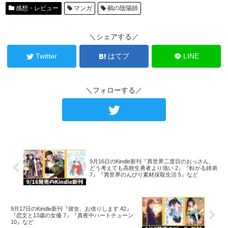
感想・レビュー
マンガ
鵺の陰陽師
＼シェアする／
Twitter
はてブ
LINE
＼フォローする／
9月16日のKindle新刊『異世界二度目のおっさん、
どう考えても高校生勇者より強い 2』『転がる姉弟
7』『異世界のんびり素材採取生活 5』など
9月17日のKindle新刊『彼女、お借りします 42』
『恋文と13歳の女優 7』『真夜中ハートチューン
10』など