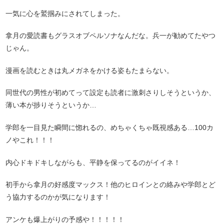
一気に心を鷲掴みにされてしまった。
拿月の愛読書もグラスオブペルソナなんだな。兵一が勧めてたやつ
じゃん。
漫画を読むときは丸メガネをかける姿もたまらない。
同世代の男性が初めてって設定も読者に激刺さりしそうというか、
薄い本が捗りそうというか…
学郎を一目見た瞬間に惚れるの、めちゃくちゃ既視感ある…100カ
ノやこれ！！！
内心ドキドキしながらも、平静を保ってるのがイイネ！
初手から拿月の好感度マックス！他のヒロインとの絡みや学郎とど
う協力するのかが気になります！
アンケも爆上がりの予感や！！！！！