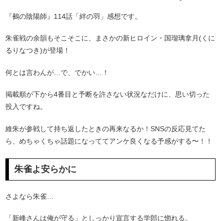
『鵺の陰陽師』114話「絆の羽」感想です。
朱雀戦の余韻もそこそこに、まさかの新ヒロイン・国瑠璃拿月(くに
るりなつき)が登場！
何とは言わんが…で、でかい…！
掲載順が下から4番目と予断を許さない状況なだけに、思い切った
投入ですね。
維朱が参戦して持ち返したときの再来なるか！SNSの反応見てた
ら、めちゃくちゃ話題になっててアンケ良くなる予感がする〜！！
朱雀よ安らかに
さよなら朱雀…
「新峰さんは俺が守る」としっかり宣言する学郎に惚れる。