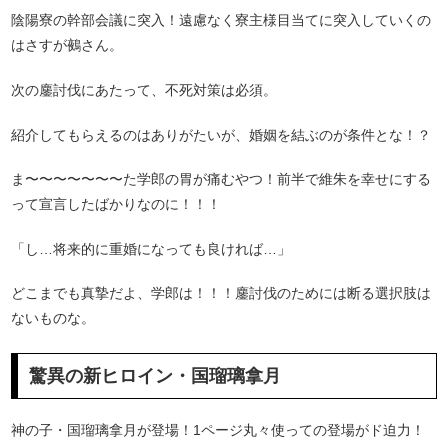
陰陽寮の幹部会議に突入！遠慮なく寮主様目当てに突入していくの
はさすが鵺さん。
次の鏖討伐にあたって、不死対策は必須。
紹介してもらえるのはありがたいが、婚姻を結ぶのが条件とな！？
ま〜〜〜〜〜〜〜た学郎の胃が痛むやつ！前半で維朱を幸せにする
って宣言したばかりなのに！！！
「し…将来的に重婚になっても良ければ…」
どこまでも真摯だよ、学郎は！！！鏖討伐のためには断る選択肢は
ないものな。
驚異の新ヒロイン・国瑠璃拿月
神の子・国瑠璃拿月が登場！1ページ丸々使っての登場がド迫力！