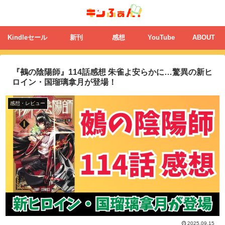
Kindleセール
新刊
感想
YouTube
ABOUT
『鵺の陰陽師』114話感想 朱雀よ安らかに…驚異の新ヒ
ロイン・国瑠璃拿月が登場！
感想・レビュー
2025.09.15