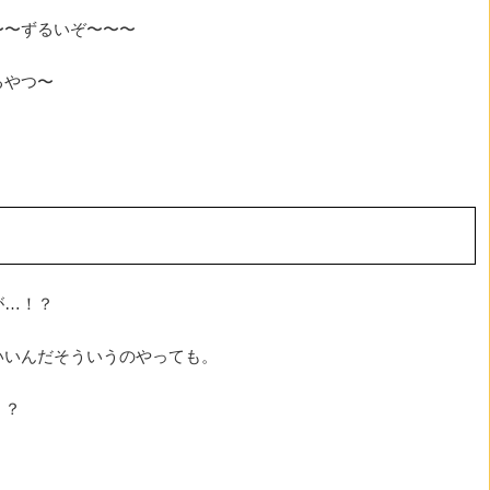
〜〜ずるいぞ〜〜〜
るやつ〜
が…！？
いいんだそういうのやっても。
！？