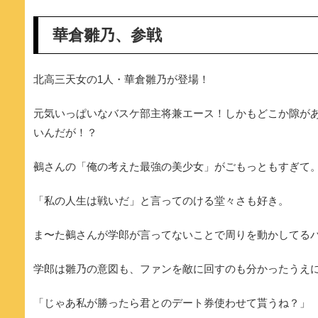
華倉雛乃、参戦
北高三天女の1人・華倉雛乃が登場！
元気いっぱいなバスケ部主将兼エース！しかもどこか隙が
いんだが！？
鵺さんの「俺の考えた最強の美少女」がごもっともすぎて
「私の人生は戦いだ」と言ってのける堂々さも好き。
ま〜た鵺さんが学郎が言ってないことで周りを動かしてる
学郎は雛乃の意図も、ファンを敵に回すのも分かったうえ
「じゃあ私が勝ったら君とのデート券使わせて貰うね？」