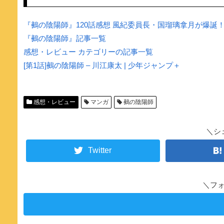
『鵺の陰陽師』120話感想 風紀委員長・国瑠璃拿月が爆誕
『鵺の陰陽師』記事一覧
感想・レビュー カテゴリーの記事一覧
[第1話]鵺の陰陽師 – 川江康太 | 少年ジャンプ＋
感想・レビュー
マンガ
鵺の陰陽師
＼シ
Twitter
＼フ