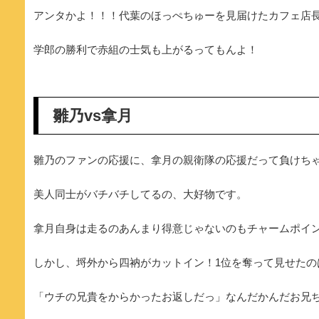
アンタかよ！！！代葉のほっぺちゅーを見届けたカフェ店
学郎の勝利で赤組の士気も上がるってもんよ！
雛乃vs拿月
雛乃のファンの応援に、拿月の親衛隊の応援だって負けち
美人同士がバチバチしてるの、大好物です。
拿月自身は走るのあんまり得意じゃないのもチャームポイ
しかし、埒外から四衲がカットイン！1位を奪って見せたの
「ウチの兄貴をからかったお返しだっ」なんだかんだお兄