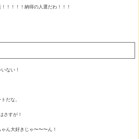
長！！！！！納得の人選だわ！！！
ゃいない！
ントだな。
はさすが！
ちゃん大好きじゃ〜〜〜ん！