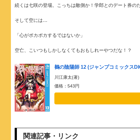
続くは七咲の登場。こっちは敵側か！学郎とのデート券の
そして空には…
「心がポカポカするではないか」
空亡、こいつもしかしなくてもおもしれーやつだな！？
鵺の陰陽師 12 (ジャンプコミックスDIG
川江康太(著)
価格：543円
関連記事・リンク