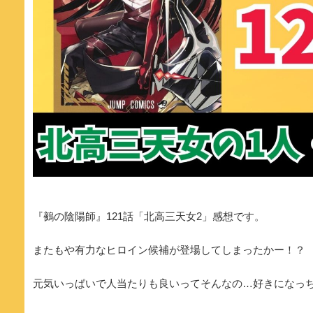
『鵺の陰陽師』121話「北高三天女2」感想です。
またもや有力なヒロイン候補が登場してしまったかー！？
元気いっぱいで人当たりも良いってそんなの…好きになっ