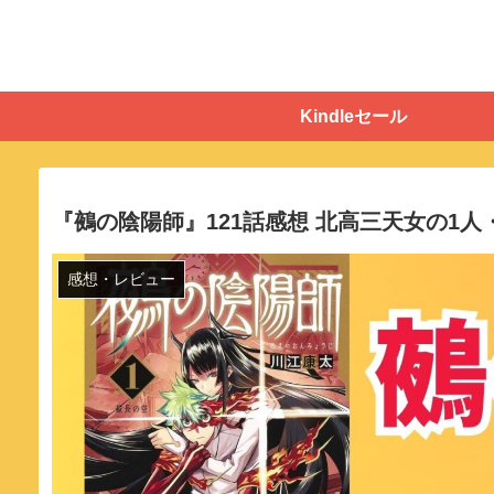
Kindleセール
『鵺の陰陽師』121話感想 北高三天女の1
感想・レビュー