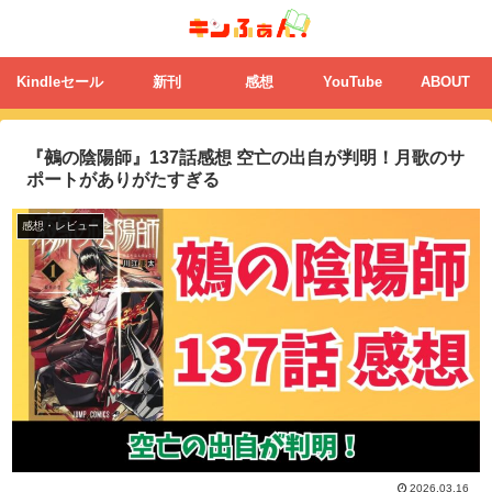
Kindleセール
新刊
感想
YouTube
ABOUT
『鵺の陰陽師』137話感想 空亡の出自が判明！月歌のサ
ポートがありがたすぎる
感想・レビュー
2026.03.16