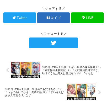
＼シェアする／
Twitter
はてブ
LINE
＼フォローする／
3月16日のKindle新刊『いずれ最強の錬金術師？9』
『異世界転生騒動記 14』『元戦闘用奴隷ですが、
助けてくれた竜人は番だそうです。3』など
3月17日のKindle新刊『生徒会にも穴はある！12』
『うちの会社の小さい先輩の話 12』『じいさんば
あさん若返る 9』など