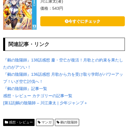
川江康太(著)
価格：543円
今すぐにチェック
関連記事・リンク
『鵺の陰陽師』138話感想 鏖・空亡が復活！月歌との約束を果たし
たのがアツい！
『鵺の陰陽師』136話感想 月歌から力を受け取り学郎がパワーアッ
プ！いざ空亡討伐へ！
『鵺の陰陽師』記事一覧
感想・レビュー カテゴリーの記事一覧
[第1話]鵺の陰陽師 – 川江康太 | 少年ジャンプ＋
感想・レビュー
マンガ
鵺の陰陽師