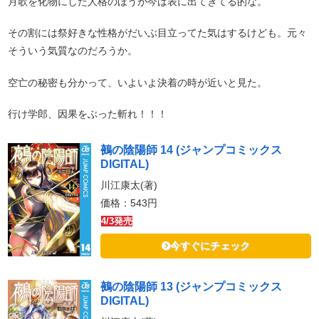
月歌を化物にした人格のほうが今は表に出てきてる的な。
その割には祭好きな性格がだいぶ目立ってた気はするけども。元々
そういう気質なのだろうか。
空亡の秘密も分かって、いよいよ決着の時が近いと見た。
行け学郎、因果をぶった斬れ！！！
鵺の陰陽師 14 (ジャンプコミックス
DIGITAL)
川江康太(著)
価格：543円
4/3発売
今すぐにチェック
鵺の陰陽師 13 (ジャンプコミックス
DIGITAL)