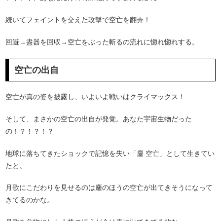
続いてフェイントを交えた攻撃で空亡を翻弄！
回避→盡器を回収→空亡をぶった斬るの流れに惚れ惚れする。
空亡の出自
空亡が真の姿を披露し、いよいよ戦いはクライマックス！
そして、まさかの空亡の出自が発覚。あなた宇宙生物だった
の！？！？！？
地球に落ちてきたショックで記憶を失い「鏖 空亡」として生きてい
たと。
月歌にこだわりを見せるのは鏖のほうの空亡が出てきそうになって
きてるのかな。