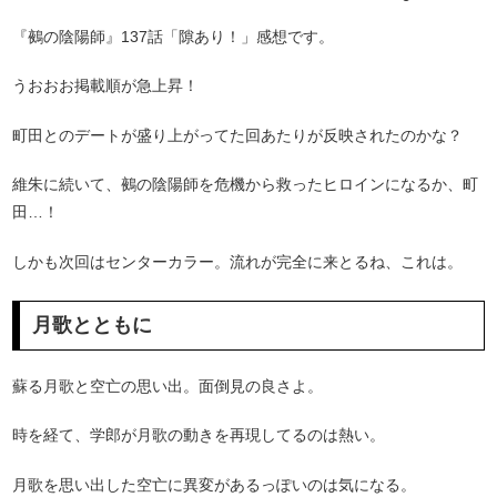
『鵺の陰陽師』137話「隙あり！」感想です。
うおおお掲載順が急上昇！
町田とのデートが盛り上がってた回あたりが反映されたのかな？
維朱に続いて、鵺の陰陽師を危機から救ったヒロインになるか、町
田…！
しかも次回はセンターカラー。流れが完全に来とるね、これは。
月歌とともに
蘇る月歌と空亡の思い出。面倒見の良さよ。
時を経て、学郎が月歌の動きを再現してるのは熱い。
月歌を思い出した空亡に異変があるっぽいのは気になる。