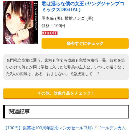
君は淫らな僕の女王 (ヤングジャンプコ
ミックスDIGITAL)
岡本倫 (著), 横槍メンゴ (著)
価格：100円
83％OFF
今すぐにチェック
名門私立高校に通う、家柄も容姿も成績も完璧お嬢様・昴。彼女を追
いかけて何とか同じ学校に入った幼馴染の主人公。いつしか遠くなっ
た2人の距離は、ある「おまじない」で急接近して…？
その他、対象作品をチェック！
関連記事
【100円】集英社100周年記念マンガセール(3月)『ゴールデンカム