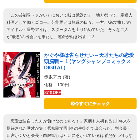
「この芸能界（せかい）において嘘は武器だ」 地方都市で、産婦人
科医として働くゴロー。芸能界とは無縁の日々。一方、彼の“推し”の
アイドル・星野アイは、スターダムを上り始めていた。そんな二人
が“最悪”の出会いを果たし、運命が動き出す…!?
かぐや様は告らせたい～天才たちの恋愛
頭脳戦～ 1 (ヤングジャンプコミックス
DIGITAL)
赤坂アカ (著)
価格：100円
87％OFF
今すぐにチェック
「恋愛は告白した方が負けなのである！」家柄も人柄も良し!!将来を
期待された秀才が集う秀知院学園!!その生徒会で出会った、副会長・
四宮かぐやと会長・白銀御行は互いに惹かれているはずだが…何もな