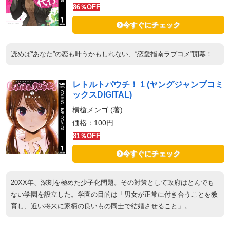
86％OFF
今すぐにチェック
読めば“あなた”の恋も叶うかもしれない、“恋愛指南ラブコメ”開幕！
レトルトパウチ！ 1 (ヤングジャンプコミ
ックスDIGITAL)
横槍メンゴ (著)
価格：100円
81％OFF
今すぐにチェック
20XX年、深刻を極めた少子化問題。その対策として政府はとんでも
ない学園を設立した。学園の目的は「男女が正常に付き合うことを教
育し、近い将来に家柄の良いもの同士で結婚させること」。