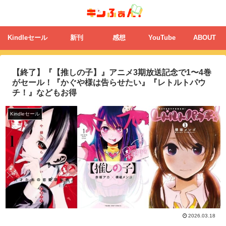
Kindleセール
新刊
感想
YouTube
ABOUT
【終了】『【推しの子】』アニメ3期放送記念で1〜4巻
がセール！『かぐや様は告らせたい』『レトルトパウ
チ！』などもお得
Kindleセール
2026.03.18