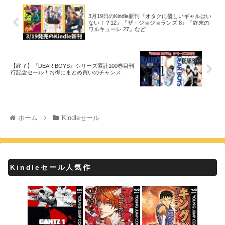
3月19日のKindle新刊『オタクに優しいギャルはい
ない！？12』『ザ・ジョジョランズ 8』『終末の
ワルキューレ 27』など
【終了】『DEAR BOYS』シリーズ累計100巻目刊
行記念セール！お得にまとめ買いのチャンス
ホーム
Kindleセール
Kindleセール人気作