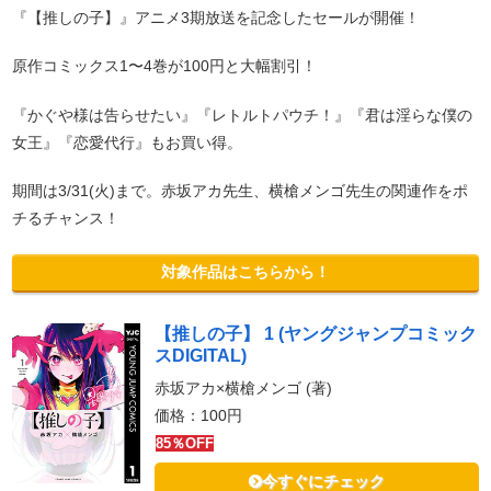
『【推しの子】』アニメ3期放送を記念したセールが開催！
原作コミックス1〜4巻が100円と大幅割引！
『かぐや様は告らせたい』『レトルトパウチ！』『君は淫らな僕の
女王』『恋愛代行』もお買い得。
期間は3/31(火)まで。赤坂アカ先生、横槍メンゴ先生の関連作をポ
チるチャンス！
対象作品はこちらから！
【推しの子】 1 (ヤングジャンプコミック
スDIGITAL)
赤坂アカ×横槍メンゴ (著)
価格：100円
85％OFF
今すぐにチェック