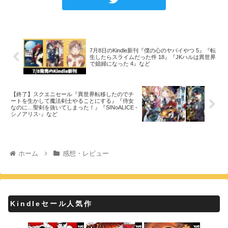
7月8日のKindle新刊『僕の心のヤバイやつ 5』『転
生したらスライムだった件 18』『JKハルは異世界
で娼婦になった 4』など
【終了】スクエニセール『異世界転移したのでチ
ートを生かして魔法剣士やることにする』『侍女
なのに…聖剣を抜いてしまった！』『SINoALICE -
シノアリス-』など
ホーム
感想・レビュー
Kindleセール人気作