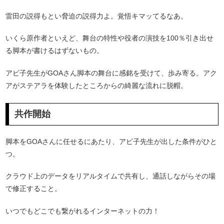
雷田の説得もとい脅迫の説得力よ。覚悟キマッてるなあ。
いくら原作者といえど、舞台の特性や役者の演技を100％引き出せ
る脚本が書けるはずないもの。
アビ子先生がGOAさん脚本の舞台に感銘を受けて、歩み寄る。アク
アがステアラを体験したところからの綺麗な流れに脱帽。
共作開始
脚本をGOAさんに任せるにあたり、アビ子先生が出した条件がひと
つ。
クラウド上のデータをリアルタイムで共有し、通話しながらその場
で修正すること。
いつでもどこでも繋がれるインターネットの力！