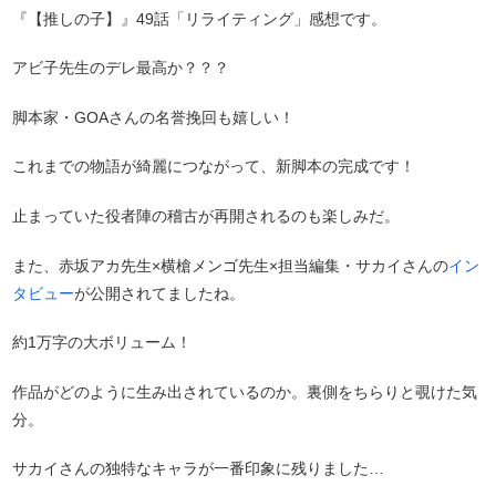
『【推しの子】』49話「リライティング」感想です。
アビ子先生のデレ最高か？？？
脚本家・GOAさんの名誉挽回も嬉しい！
これまでの物語が綺麗につながって、新脚本の完成です！
止まっていた役者陣の稽古が再開されるのも楽しみだ。
また、赤坂アカ先生×横槍メンゴ先生×担当編集・サカイさんの
イン
タビュー
が公開されてましたね。
約1万字の大ボリューム！
作品がどのように生み出されているのか。裏側をちらりと覗けた気
分。
サカイさんの独特なキャラが一番印象に残りました…