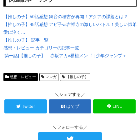
【推しの子】50話感想 舞台の稽古が再開！アクアの課題とは？
【推しの子】48話感想 アビ子vs吉祥寺の激しいバトル！美しい師弟
愛に泣く…
【推しの子】 記事一覧
感想・レビュー カテゴリーの記事一覧
[第一話]【推しの子】 – 赤坂アカ×横槍メンゴ | 少年ジャンプ＋
感想・レビュー
マンガ
【推しの子】
＼シェアする／
Twitter
はてブ
LINE
＼フォローする／