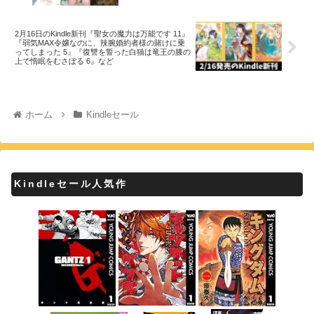
2月16日のKindle新刊『聖女の魔力は万能です 11』
『弱気MAX令嬢なのに、辣腕婚約者様の賭けに乗
ってしまった 5』『復讐を誓った白猫は竜王の膝の
上で惰眠をむさぼる 6』など
ホーム
Kindleセール
Kindleセール人気作