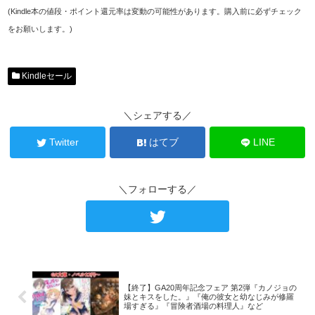
(Kindle本の値段・ポイント還元率は変動の可能性があります。購入前に必ずチェック
をお願いします。)
Kindleセール
＼シェアする／
Twitter
はてブ
LINE
＼フォローする／
【終了】GA20周年記念フェア 第2弾『カノジョの
妹とキスをした。』『俺の彼女と幼なじみが修羅
場すぎる』『冒険者酒場の料理人』など