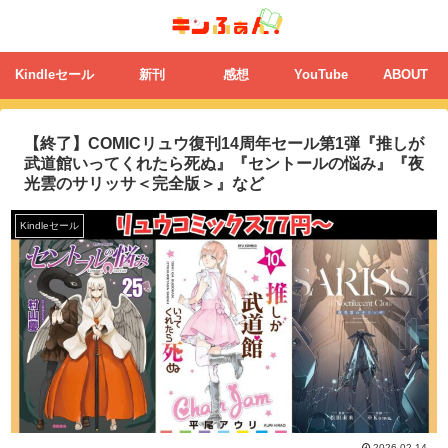
Kindleセール
新刊
感想
YouTube
ABOUT
【終了】COMICリュウ復刊14周年セール第1弾『推しが
武道館いってくれたら死ぬ』『セントールの悩み』『夜
光雲のサリッサ＜完全版＞』など
Kindleセール
2026.02.14