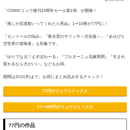
「COMICリュウ復刊14周年セール第1弾」が開催！
『推しが武道館いってくれたら死ぬ』1〜10巻が77円に！
『セントールの悩み』『夜光雲のサリッサ＜完全版＞』『あせびと
空世界の冒険者』も対象です。
『ゆりでなる♡えすぽわーる』『ブルターニュ花嫁異聞』『生まれ
変わるなら犬がいい』などもお得。
期間は3/12(木)まで。お得にまとめ読みするチャンス！
77円のリュウコミックス
77〜400円のリュウコミックス
77円の作品