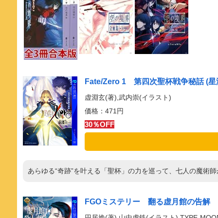
Fate/Zero 1 第四次聖杯戦争秘話 (星海社
虚淵玄(著),武内崇(イラスト)
価格：471円
30％OFF
あらゆる“奇跡”を叶える「聖杯」の力を巡って、七人の魔術
FGOミステリー 翻る虚月館の告解 虚月館
円居挽(著),山中虎鉄(イラスト),TYPE-MOO