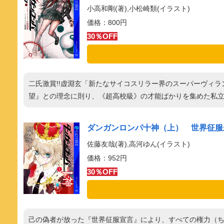
小高和剛(著),小松崎類(イラスト)
価格：800円
30％OFF
二氏激賞!!虚淵玄「新たなサイコスリラー界のスーパーヴィ
望』との理念に則り、《超高校級》の才能ばかりを集めた私
ダンガンロンパ十神（上） 世界征服未遂常習
佐藤友哉(著),高河ゆん(イラスト)
価格：952円
30％OFF
己の偽者が放った『世界征服宣言』により、すべての権力（ち