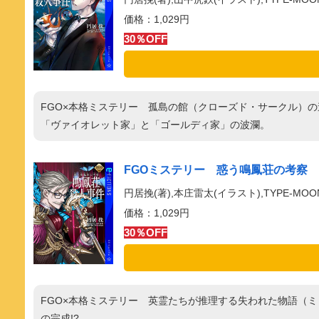
価格：1,029円
30％OFF
FGO×本格ミステリー 孤島の館（クローズド・サークル）
「ヴァイオレット家」と「ゴールディ家」の波瀾。
FGOミステリー 惑う鳴鳳荘の考察 鳴鳳荘
円居挽(著),本庄雷太(イラスト),TYPE-MOO
価格：1,029円
30％OFF
FGO×本格ミステリー 英霊たちが推理する失われた物語（
の完成!?