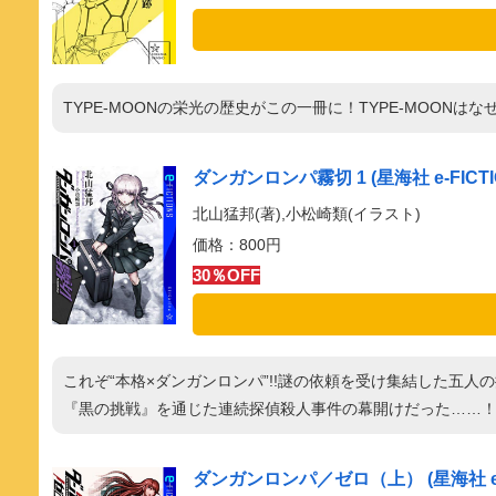
TYPE-MOONの栄光の歴史がこの一冊に！TYPE-MOON
ダンガンロンパ霧切 1 (星海社 e-FICTI
北山猛邦(著),小松崎類(イラスト)
価格：800円
30％OFF
これぞ“本格×ダンガンロンパ”!!謎の依頼を受け集結した五
『黒の挑戦』を通じた連続探偵殺人事件の幕開けだった……
ダンガンロンパ／ゼロ（上） (星海社 e-F