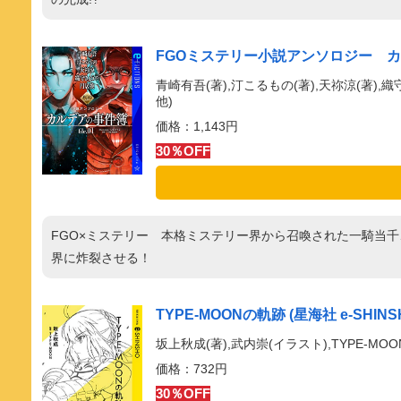
FGOミステリー小説アンソロジー カルデアの
青崎有吾(著),汀こるもの(著),天祢涼(著),織
他)
価格：1,143円
30％OFF
FGO×ミステリー 本格ミステリー界から召喚された一騎当
界に炸裂させる！
TYPE-MOONの軌跡 (星海社 e-SHINS
坂上秋成(著),武内崇(イラスト),TYPE-MOO
価格：732円
30％OFF