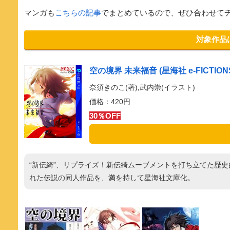
マンガも
こちらの記事
でまとめているので、ぜひ合わせて
対象作品
空の境界 未来福音 (星海社 e-FICTION
奈須きのこ(著),武内崇(イラスト)
価格：420円
30％OFF
“新伝綺”、リプライズ！新伝綺ムーブメントを打ち立てた歴
れた伝説の同人作品を、満を持して星海社文庫化。