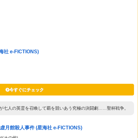
 e-FICTIONS)
今すぐにチェック
師が七人の英霊を召喚して覇を競いあう究極の決闘劇……聖杯戦争。
殺人事件 (星海社 e-FICTIONS)
N(その他)