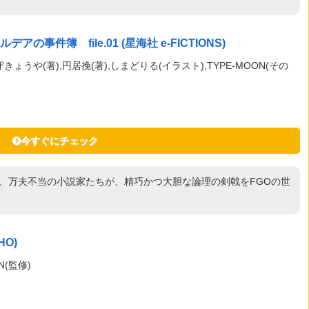
事件簿 file.01 (星海社 e-FICTIONS)
守きょうや(著),円居挽(著),しまどりる(イラスト),TYPE-MOON(その
今すぐにチェック
千、万夫不当の小説家たちが、精巧かつ大胆な論理の剣戟をFGOの世
HO)
N(監修)