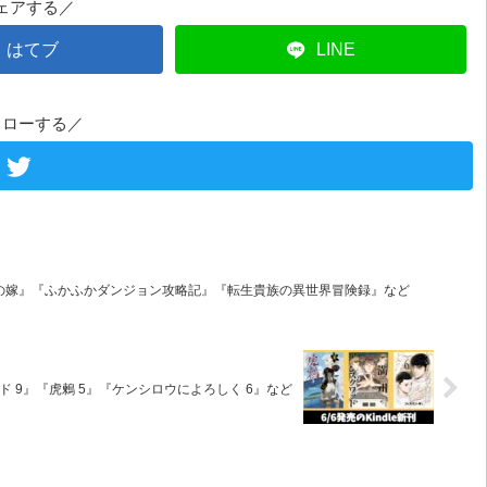
ェアする／
はてブ
LINE
ォローする／
の嫁』『ふかふかダンジョン攻略記』『転生貴族の異世界冒険録』など
ッド 9』『虎鶫 5』『ケンシロウによろしく 6』など