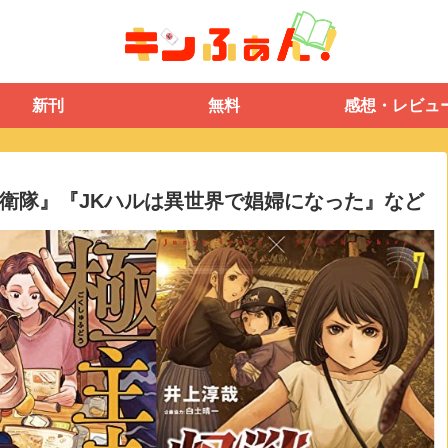
新刊
無料
感想・レビュ
衛隊』『JKハルは異世界で娼婦になった』など