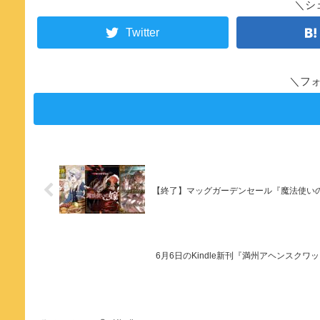
＼シ
Twitter
＼フ
【終了】マッグガーデンセール『魔法使い
6月6日のKindle新刊『満州アヘンスクワ